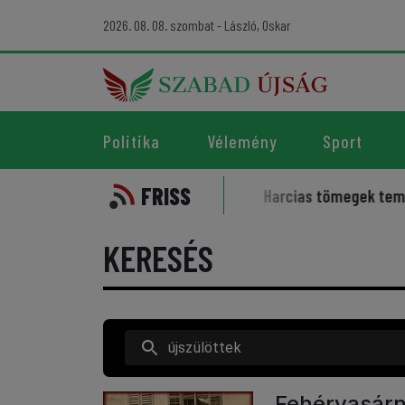
2026. 08. 08. szombat - László, Oskar
Politika
Vélemény
Sport
FRISS
ború szelleme kísérti a sportot
Harcias tömegek temették 
KERESÉS
Fehérvasárn