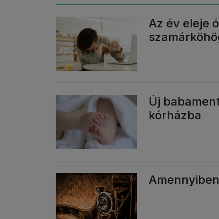
Az év eleje 
szamárköhög
Új babamentő
kórházba
Amennyiben 