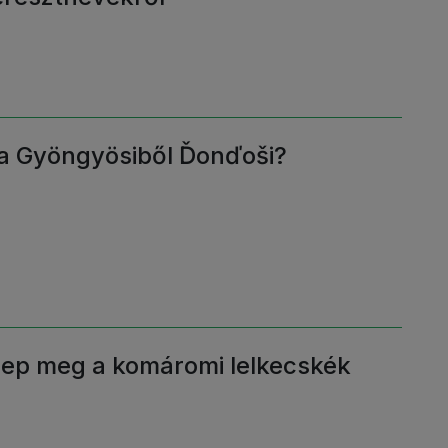
 a Gyöngyösiből Ďonďoši?
nep meg a komáromi lelkecskék