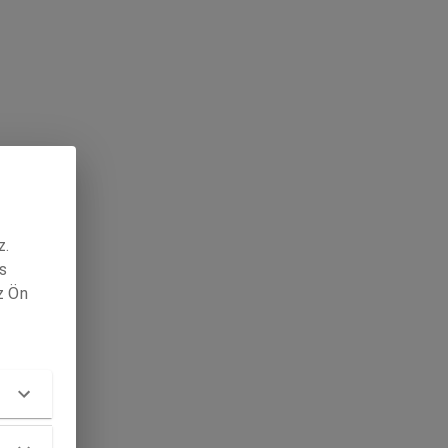
z.
s
z Ön