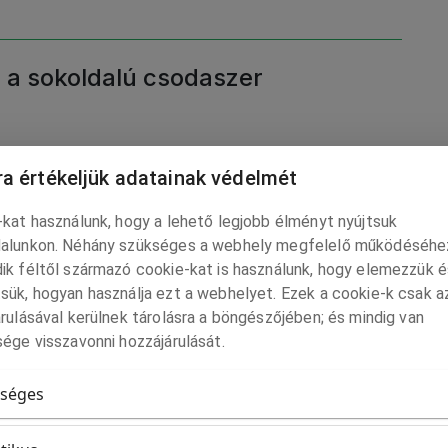
, a sokoldalú csodaszer
a értékeljük adatainak védelmét
kat használunk, hogy a lehető legjobb élményt nyújtsuk
ájus 5-én?
alunkon. Néhány szükséges a webhely megfelelő működéséhe
ik féltől származó cookie-kat is használunk, hogy elemezzük é
sük, hogyan használja ezt a webhelyet. Ezek a cookie-k csak a
rulásával kerülnek tárolásra a böngészőjében; és mindig van
ége visszavonni hozzájárulását.
séges
ákat alakítanak ki a komáromi