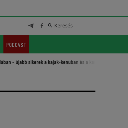
Keresés
Keresés
PODCAST
n – újabb sikerek a kajak-kenuban és a karatéban
Sportos f