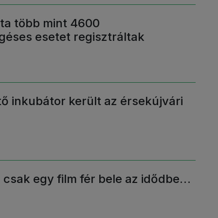
óta több mint 4600
éses esetet regisztráltak
 inkubátor került az érsekújvári
csak egy film fér bele az idődbe…