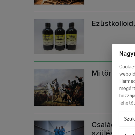
Ezüstkolloid
Nagyr
Cookie-
Mi történt m
webold
Harmad
megért
hozzájá
lehetős
Szük
Családi szob
szülészeten