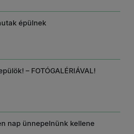
autak épülnek
repülök! – FOTÓGALÉRIÁVAL!
en nap ünnepelnünk kellene