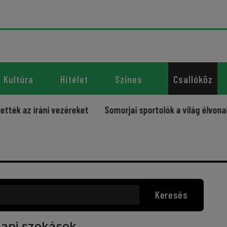
Kultúra
Hitélet
Színes
Csallóköz
az iráni vezéreket
Somorjai sportolók a világ élvonalába
Keresés
api szokások