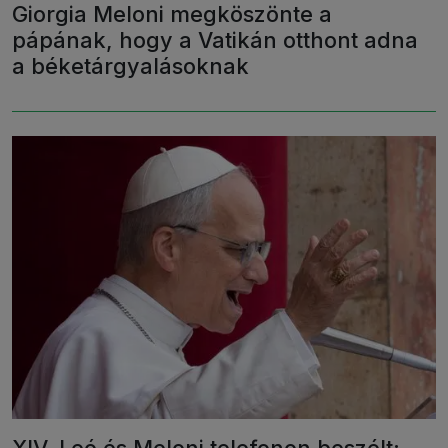
Giorgia Meloni megköszönte a
pápának, hogy a Vatikán otthont adna
a béketárgyalásoknak
XIV. Leó és Meloni telefonon beszélt: