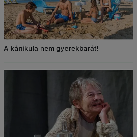
A kánikula nem gyerekbarát!