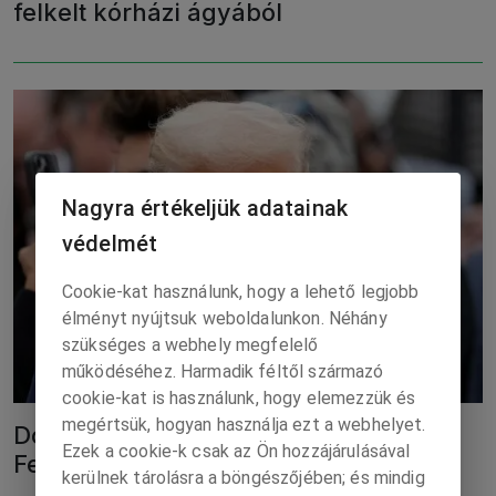
felkelt kórházi ágyából
Nagyra értékeljük adatainak
védelmét
Cookie-kat használunk, hogy a lehető legjobb
élményt nyújtsuk weboldalunkon. Néhány
szükséges a webhely megfelelő
működéséhez. Harmadik féltől származó
cookie-kat is használunk, hogy elemezzük és
megértsük, hogyan használja ezt a webhelyet.
Donald Trump és felesége részt vesz
Ezek a cookie-k csak az Ön hozzájárulásával
Ferenc pápa temetésén
kerülnek tárolásra a böngészőjében; és mindig