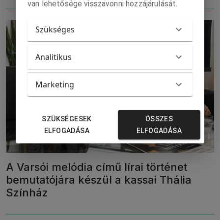
van lehetősége visszavonni hozzájárulását.
Szükséges
Analitikus
Marketing
SZÜKSÉGESEK
ÖSSZES
ELFOGADÁSA
ELFOGADÁSA
A Varsói melódia című lírai történet
bemutatójára készül a kassai Thália
Színház