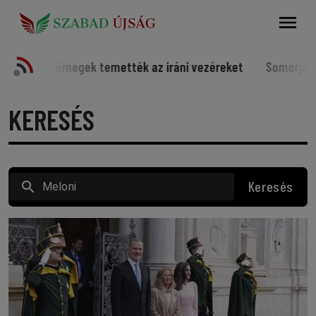
Keresés
temették az iráni vezéreket
Somorjai sportolók a világ é
KERESÉS
Keresés