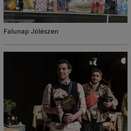
Falunap Jólészen