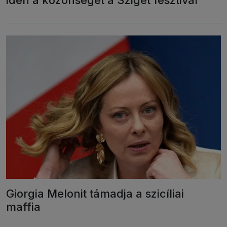
idén a közönséget a Sziget fesztivál
Giorgia Melonit támadja a szicíliai
maffia