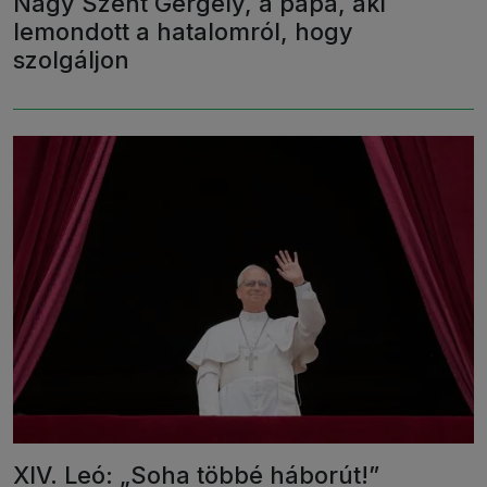
Nagy Szent Gergely, a pápa, aki
lemondott a hatalomról, hogy
szolgáljon
XIV. Leó: „Soha többé háborút!”