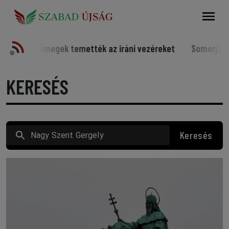
Keresés
emették az iráni vezéreket
Somorjai sportolók a világ él
KERESÉS
Keresés