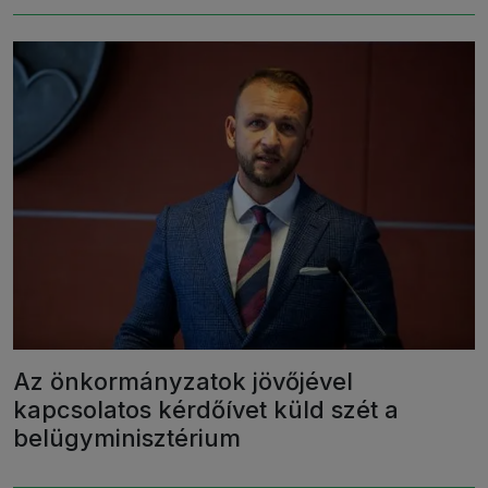
Az önkormányzatok jövőjével
kapcsolatos kérdőívet küld szét a
belügyminisztérium