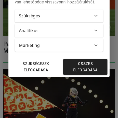
van lehetősége visszavonni hozzájárulását.
Szükséges
Analitikus
Párizsi vereségével kieső helyen a
Marketing
Manchester City
SZÜKSÉGESEK
ÖSSZES
ELFOGADÁSA
ELFOGADÁSA