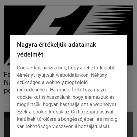
Nagyra értékeljük adatainak
védelmét
Cookie-kat használunk, hogy a lehető legjobb
Forma-1-Egyesült Államok-Miami
élményt nyújtsuk weboldalunkon. Néhány
Nagydíj – Végeredmény, a vb-
szükséges a webhely megfelelő
pontversenyek állása
működéséhez. Harmadik féltől származó
cookie-kat is használunk, hogy elemezzük és
megértsük, hogyan használja ezt a webhelyet.
Ezek a cookie-k csak az Ön hozzájárulásával
kerülnek tárolásra a böngészőjében; és mindig
van lehetősége visszavonni hozzájárulását.