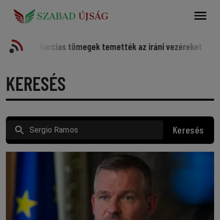
Keresés
Harcias tömegek temették az iráni vezéreket
Somorja
KERESÉS
Keresés