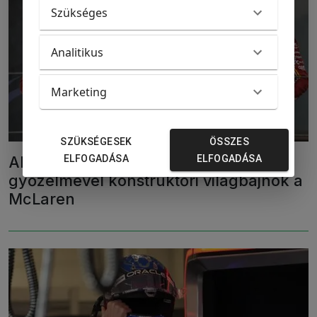
Szükséges
Analitikus
Marketing
SZÜKSÉGESEK
ÖSSZES
ELFOGADÁSA
ELFOGADÁSA
Abu-Dzabi Nagydíj – Norris rajt-cél
győzelmével konstruktőri világbajnok a
McLaren