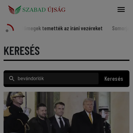
Keresés
 temették az iráni vezéreket
Somorjai sportolók a világ 
KERESÉS
Keresés