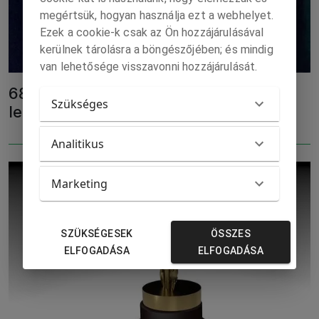
megértsük, hogyan használja ezt a webhelyet.
Ezek a cookie-k csak az Ön hozzájárulásával
kerülnek tárolásra a böngészőjében; és mindig
van lehetősége visszavonni hozzájárulását.
68 éve hunyt el minden idők
Szükséges
legnépszerűbb Drakulája
Analitikus
Marketing
SZÜKSÉGESEK
ÖSSZES
ELFOGADÁSA
ELFOGADÁSA