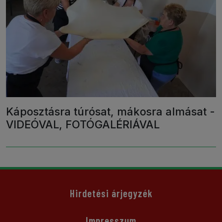
Káposztásra túrósat, mákosra almásat -
VIDEÓVAL, FOTÓGALÉRIÁVAL
Hirdetési árjegyzék
Impresszum