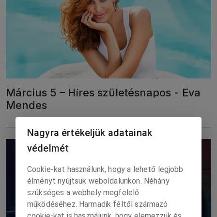
Március 5 – Híres születésnapos - Eva
Mendes
Nagyra értékeljük adatainak
védelmét
Cookie-kat használunk, hogy a lehető legjobb
élményt nyújtsuk weboldalunkon. Néhány
szükséges a webhely megfelelő
működéséhez. Harmadik féltől származó
cookie-kat is használunk, hogy elemezzük és