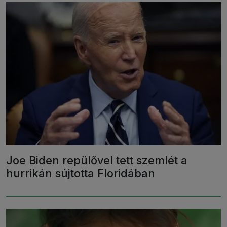
Joe Biden repülővel tett szemlét a
hurrikán sújtotta Floridában