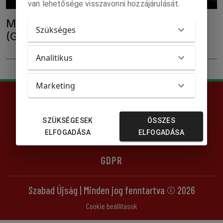
van lehetősége visszavonni hozzájárulását.
Mert kell a szépség ennek a világnak!
Szükséges
(Galériával!)
Analitikus
Marketing
Hirdetési árjegyzék
SZÜKSÉGESEK
ÖSSZES
Impresszum
ELFOGADÁSA
ELFOGADÁSA
GDPR
Szabad Újság | Minden jog fenntartva ©
2026
Cookie beállítások