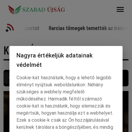
Keresés
 kísérti a sportot
Harcias tömegek temették az iráni vez
KERESÉS
Nagyra értékeljük adatainak
védelmét
Keresés
Cookie-kat használunk, hogy a lehető legjobb
élményt nyújtsuk weboldalunkon. Néhány
szükséges a webhely megfelelő
működéséhez. Harmadik féltől származó
cookie-kat is használunk, hogy elemezzük és
megértsük, hogyan használja ezt a webhelyet.
Ezek a cookie-k csak az Ön hozzájárulásával
kerülnek tárolásra a böngészőjében; és mindig