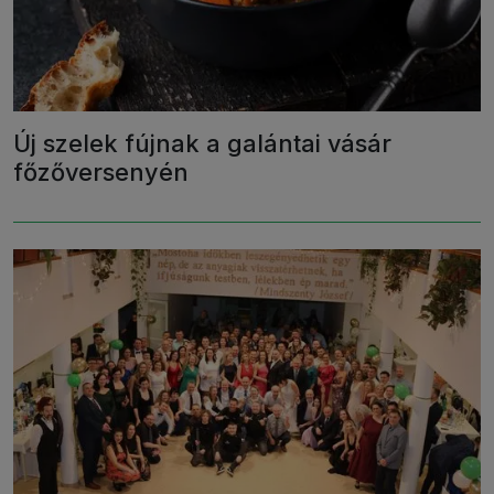
Új szelek fújnak a galántai vásár
főzőversenyén