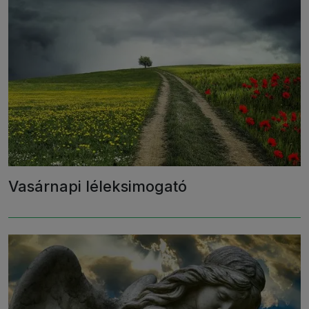
Vasárnapi léleksimogató