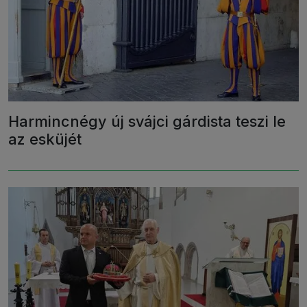
Harmincnégy új svájci gárdista teszi le
az esküjét