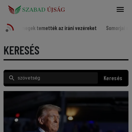
Keresés
tték az iráni vezéreket
Somorjai sportolók a világ élvon
KERESÉS
Keresés