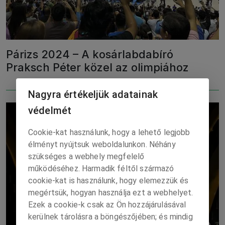
Párizs 2024 – A kosárlabdabíró
Praksch Péter közel az olimpiához
Nagyra értékeljük adatainak
védelmét
Cookie-kat használunk, hogy a lehető legjobb
élményt nyújtsuk weboldalunkon. Néhány
szükséges a webhely megfelelő
működéséhez. Harmadik féltől származó
cookie-kat is használunk, hogy elemezzük és
megértsük, hogyan használja ezt a webhelyet.
Ezek a cookie-k csak az Ön hozzájárulásával
kerülnek tárolásra a böngészőjében; és mindig