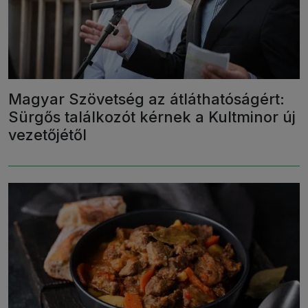
Magyar Szövetség az átláthatóságért:
Sürgős találkozót kérnek a Kultminor új
vezetőjétől