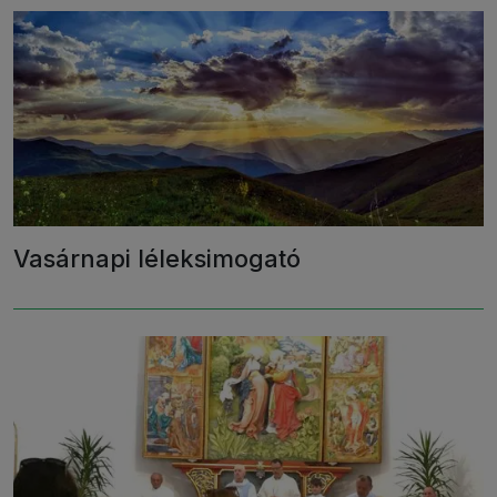
Vasárnapi léleksimogató