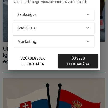
van lehetősége visszavonni hozzájárulását.
Szükséges
Analitikus
Marketing
Ultramaratont futnak Brüsszelig az
igazukat kereső tiltakozó szerbiai
SZÜKSÉGESEK
ÖSSZES
egyetemisták
ELFOGADÁSA
ELFOGADÁSA