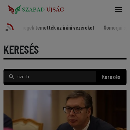
Keresés
tték az iráni vezéreket
Somorjai sportolók a világ élvon
KERESÉS
Keresés