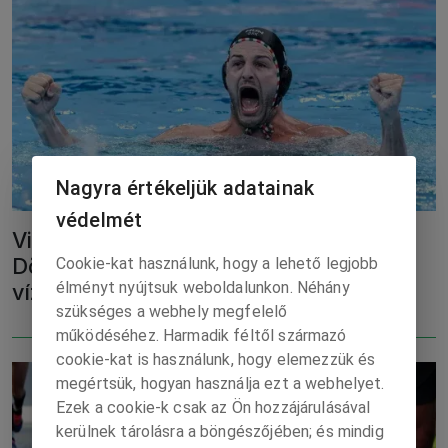
Nagyra értékeljük adatainak
védelmét
Vizes vb: Lenyűgöző győzelem –
Döntőben a magyar férfi és a női
Cookie-kat használunk, hogy a lehető legjobb
élményt nyújtsuk weboldalunkon. Néhány
vízilabda-válogatott!
szükséges a webhely megfelelő
működéséhez. Harmadik féltől származó
cookie-kat is használunk, hogy elemezzük és
megértsük, hogyan használja ezt a webhelyet.
Ezek a cookie-k csak az Ön hozzájárulásával
kerülnek tárolásra a böngészőjében; és mindig