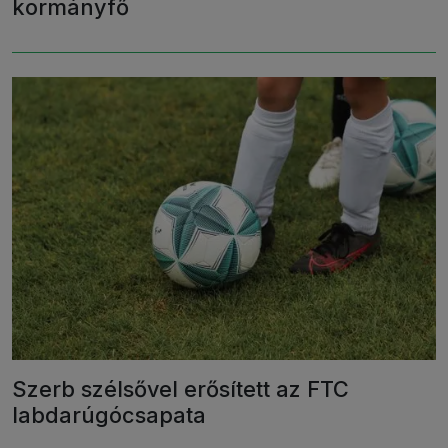
kormányfő
Szerb szélsővel erősített az FTC
labdarúgócsapata