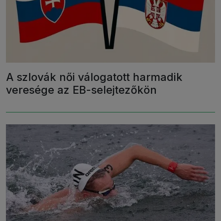
A szlovák női válogatott harmadik
veresége az EB-selejtezőkön