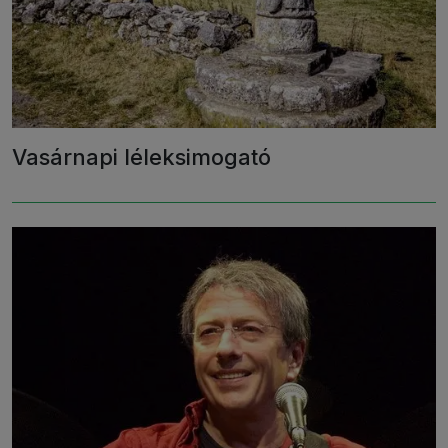
Vasárnapi léleksimogató