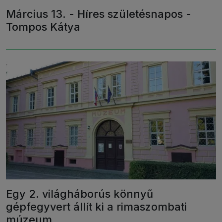
Március 13. - Híres születésnapos -
Tompos Kátya
Egy 2. világháborús könnyű
gépfegyvert állít ki a rimaszombati
múzeum