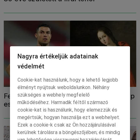
Nagyra értékeljük adatainak
védelmét
Cookie-kat használunk, hogy a lehető legjobb
élményt nyújtsuk weboldalunkon. Néhány
szükséges a webhely megfelelő
Február 5. – Híres születésnapos, a nap
működéséhez. Harmadik féltől származó
eseménye
cookie-kat is használunk, hogy elemezzük és
megértsük, hogyan használja ezt a webhelyet.
Ezek a cookie-k csak az Ön hozzájárulásával
kerülnek tárolásra a böngészőjében; és mindig
van lehetősége visszavonni hozzájárulását.