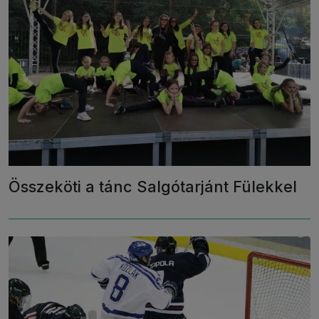
Összeköti a tánc Salgótarjánt Fülekkel