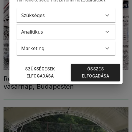
Szükséges
Analitikus
Marketing
SZÜKSÉGESEK
ÖSSZES
ELFOGADÁSA
ELFOGADÁSA
Rejtvényfejtő versenyt rendeznek
vasárnap, Budapesten