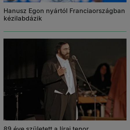
Hanusz Egon nyártól Franciaországban
kézilabdázik
89 éve született a lírai tenor