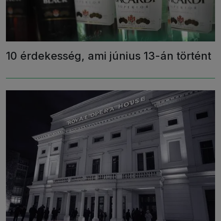
10 érdekesség, ami június 13-án történt