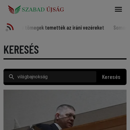
Keresés
egek temették az iráni vezéreket
Somorjai sportolók a vi
KERESÉS
Keresés