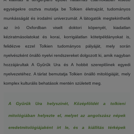
egységekre osztva mutatja be Tolkien életrajzát, tudományos
munkásságát és irodalmi univerzumát. A látogatók megtekinthetik
az író Oxfordban viselt doktori köpenyét, kiadatlan
kéziratmásolatokat és korai, korrigálatlan kötetpéldányokat is,
felidézve ezzel Tolkien tudományos pályáját, mely során
nyelvészként önálló nyelvi rendszereket dolgozott ki, amik nagyban
hozzájárultak A Gyűrűk Ura és A hobbit szereplőinek egyedi
nyelvezetéhez. A tárlat bemutatja Tolkien önálló mitológiáját, mely
komplex kulturális behatások mentén született meg.
A Gyűrűk Ura helyszínét, Középföldét a tolkieni
mitológiában helyezte el, melyet az angolszász népek
eredetmitológiájaként írt le, és a kiállítás térképek