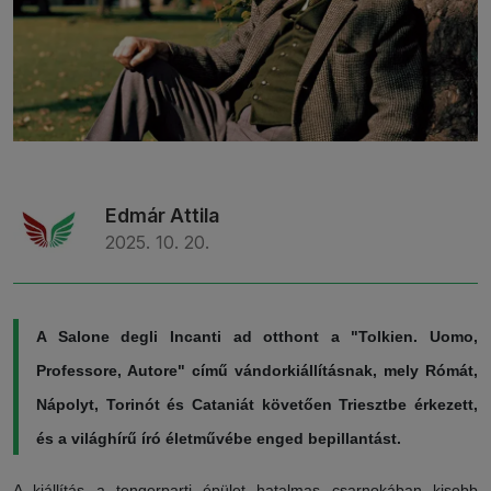
Edmár Attila
2025. 10. 20.
A Salone degli Incanti ad otthont a "Tolkien. Uomo,
Professore, Autore" című vándorkiállításnak, mely Rómát,
Nápolyt, Torinót és Cataniát követően Triesztbe érkezett,
és a világhírű író életművébe enged bepillantást.
A kiállítás a tengerparti épület hatalmas csarnokában kisebb