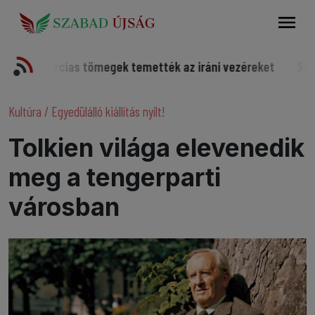
Keresés
arcias tömegek temették az iráni vezéreket
Somorjai spo
Kultúra
/
Egyedülálló kiállítás nyílt!
Tolkien világa elevenedik
meg a tengerparti
városban