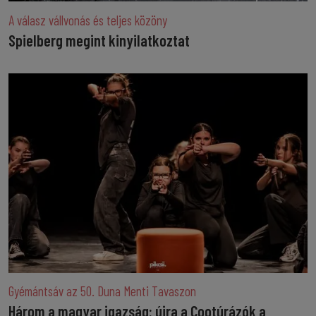
A válasz vállvonás és teljes közöny
Spielberg megint kinyilatkoztat
Gyémántsáv az 50. Duna Menti Tavaszon
Három a magyar igazság: újra a Cootúrázók a