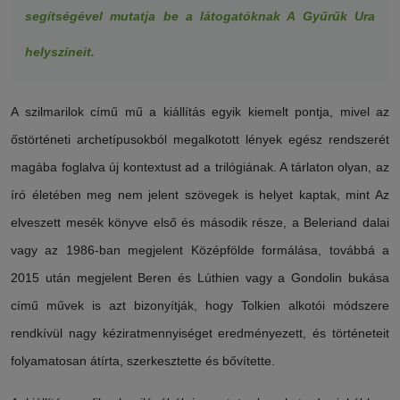
segítségével mutatja be a látogatóknak A Gyűrűk Ura
helyszíneit.
A szilmarilok című mű a kiállítás egyik kiemelt pontja, mivel az
őstörténeti archetípusokból megalkotott lények egész rendszerét
magába foglalva új kontextust ad a trilógiának. A tárlaton olyan, az
író életében meg nem jelent szövegek is helyet kaptak, mint Az
elveszett mesék könyve első és második része, a Beleriand dalai
vagy az 1986-ban megjelent Középfölde formálása, továbbá a
2015 után megjelent Beren és Lúthien vagy a Gondolin bukása
című művek is azt bizonyítják, hogy Tolkien alkotói módszere
rendkívül nagy kéziratmennyiséget eredményezett, és történeteit
folyamatosan átírta, szerkesztette és bővítette.