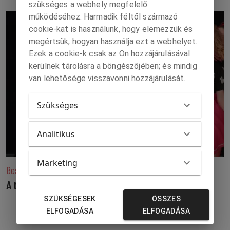
szükséges a webhely megfelelő
működéséhez. Harmadik féltől származó
cookie-kat is használunk, hogy elemezzük és
megértsük, hogyan használja ezt a webhelyet.
Ezek a cookie-k csak az Ön hozzájárulásával
kerülnek tárolásra a böngészőjében; és mindig
van lehetősége visszavonni hozzájárulását.
Szükséges
Analitikus
Marketing
Beszámoló a DanceOut United országos fordulójáról
A tánc kinyilatkozás. A tánc szerelem.
SZÜKSÉGESEK
ÖSSZES
ELFOGADÁSA
ELFOGADÁSA