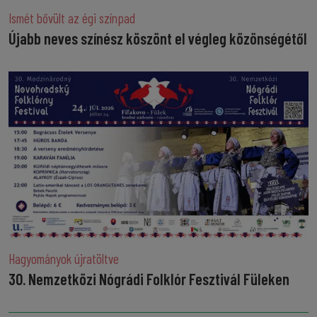
Ismét bővült az égi színpad
Újabb neves színész köszönt el végleg közönségétől
Hagyományok újratöltve
30. Nemzetközi Nógrádi Folklór Fesztivál Füleken