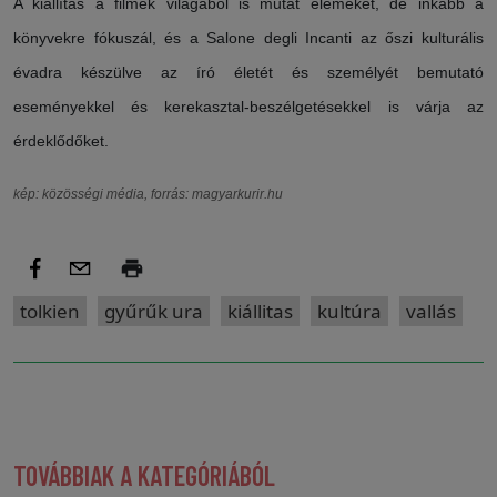
A kiállítás a filmek világából is mutat elemeket, de inkább a
könyvekre fókuszál, és a Salone degli Incanti az őszi kulturális
évadra készülve az író életét és személyét bemutató
eseményekkel és kerekasztal-beszélgetésekkel is várja az
érdeklődőket.
kép: közösségi média, forrás: magyarkurir.hu
tolkien
gyűrűk ura
kiállitas
kultúra
vallás
TOVÁBBIAK A KATEGÓRIÁBÓL