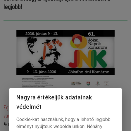
legjobb!
Nagyra értékeljük adatainak
védelmét
Egy tucat színházi élmény, öt napon keresztül, Jókai Mór
városában
Cookie-kat használunk, hogy a lehető legjobb
4 nap múlva Jókai Napok!
élményt nyújtsuk weboldalunkon. Néhány