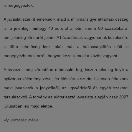
is megegyeztek.
A javaslat szerint emelkedik majd a minimális gyerektartási összeg
is, a jelenlegi mintegy 40 euróról a létminimum 50 százalékára,
ami jelenleg 65 eurót jelent. A házastársak vagyonának kezelésére
is több lehetőség lesz, akár már a házasságkötés előtt is
megegyezhetnek arról, hogyan kezelik majd a közös vagyont.
A tervezet még várhatóan módosulni fog, hiszen jelenleg folyik a
nyilvános véleményezése, és Mészáros szerint biztosan érkeznek
majd javaslatok a jegyzőktől, az ügyvédektől és egyéb szakmai
társulásoktól. A törvény az előterjesztő javaslata alapján csak 2027
júliusában lép majd életbe.
kép: közösségi média