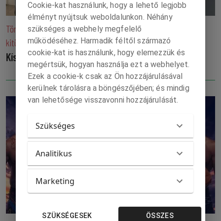
Cookie-kat használunk, hogy a lehető legjobb
élményt nyújtsuk weboldalunkon. Néhány
Történelmi névadás miatt vette el a Lengyel állam Zelenszkij
szükséges a webhely megfelelő
működéséhez. Harmadik féltől származó
kitüntetését
cookie-kat is használunk, hogy elemezzük és
Kísért a sötét ukrán múlt
megértsük, hogyan használja ezt a webhelyet.
Ezek a cookie-k csak az Ön hozzájárulásával
kerülnek tárolásra a böngészőjében; és mindig
van lehetősége visszavonni hozzájárulását.
Szükséges
Analitikus
Marketing
SZÜKSÉGESEK
ÖSSZES