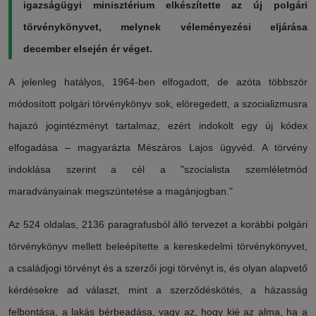
igazságügyi minisztérium elkészítette az új polgári
törvénykönyvet, melynek véleményezési eljárása
december elsején ér véget.
A jelenleg hatályos, 1964-ben elfogadott, de azóta többször
módosított polgári törvénykönyv sok, elöregedett, a szocializmusra
hajazó jogintézményt tartalmaz, ezért indokolt egy új kódex
elfogadása – magyarázta Mészáros Lajos ügyvéd. A törvény
indoklása szerint a cél a "szocialista szemléletmód
maradványainak megszüntetése a magánjogban."
Az 524 oldalas, 2136 paragrafusból álló tervezet a korábbi polgári
törvénykönyv mellett beleépítette a kereskedelmi törvénykönyvet,
a családjogi törvényt és a szerzői jogi törvényt is, és olyan alapvető
kérdésekre ad választ, mint a szerződéskötés, a házasság
felbontása, a lakás bérbeadása, vagy az, hogy kié az alma, ha a