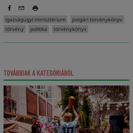
igazságügyi minisztérium
polgári törvénykönyv
törvény
politika
törvénykönyv
TOVÁBBIAK A KATEGÓRIÁBÓL