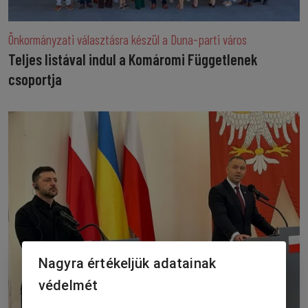
Önkormányzati választásra készül a Duna-parti város
Teljes listával indul a Komáromi Függetlenek
csoportja
Nagyra értékeljük adatainak
védelmét