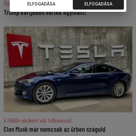
Ünnepi ketrecharc-viadal a Fehér Ház gyepén
ELFOGADÁSA
ELFOGADÁSA
Trump kertjében verték egymást!
A Földön elsőként vált trilliomossá!
Elon Musk már nemcsak az űrben száguld