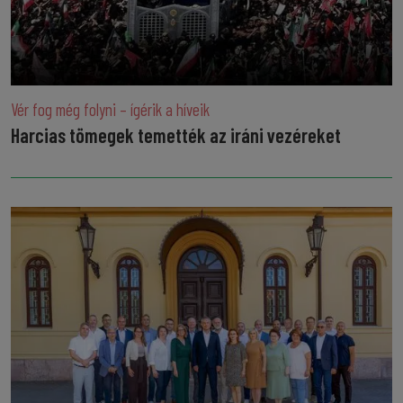
Vér fog még folyni – ígérik a híveik
Harcias tömegek temették az iráni vezéreket