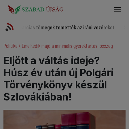
Keresés
arcias tömegek temették az iráni vezéreket
Somorjai spo
Politika
/
Emelkedik majd a minimális gyerektartási összeg
Eljött a váltás ideje?
Húsz év után új Polgári
Törvénykönyv készül
Szlovákiában!