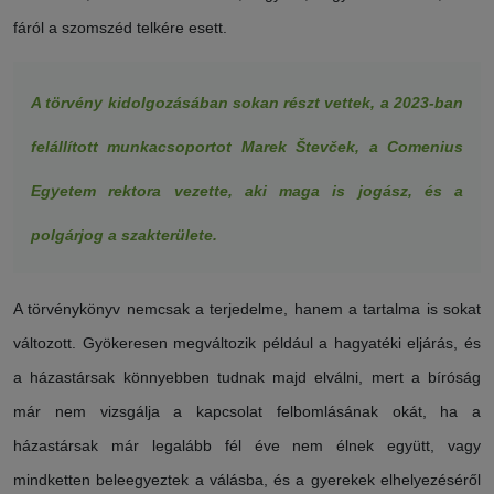
fáról a szomszéd telkére esett.
A törvény kidolgozásában sokan részt vettek, a 2023-ban
felállított munkacsoportot Marek Števček, a Comenius
Egyetem rektora vezette, aki maga is jogász, és a
polgárjog a szakterülete.
A törvénykönyv nemcsak a terjedelme, hanem a tartalma is sokat
változott. Gyökeresen megváltozik például a hagyatéki eljárás, és
a házastársak könnyebben tudnak majd elválni, mert a bíróság
már nem vizsgálja a kapcsolat felbomlásának okát, ha a
házastársak már legalább fél éve nem élnek együtt, vagy
mindketten beleegyeztek a válásba, és a gyerekek elhelyezéséről