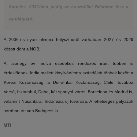
Angeles, 2032-ben pedig az ausztráliai Brisbane lesz a
vendéglátó.
A 2036-os nyári olimpia helyszínéről várhatóan 2027 és 2029
között dönt a NOB.
A tizenegy év múlva esedékes rendezés iránt többen is
érdeklődnek. India mellett kinyilvánította szándékát többek között a
Koreai Köztársaság, a Dél-afrikai Köztársaság, Chile, továbbá
Varsó, Isztambul, Doha, két spanyol város, Barcelona és Madrid is,
valamint Nusantara, Indonézia új fővárosa. A lehetséges pályázók
sorában ott van Budapest is.
MTI