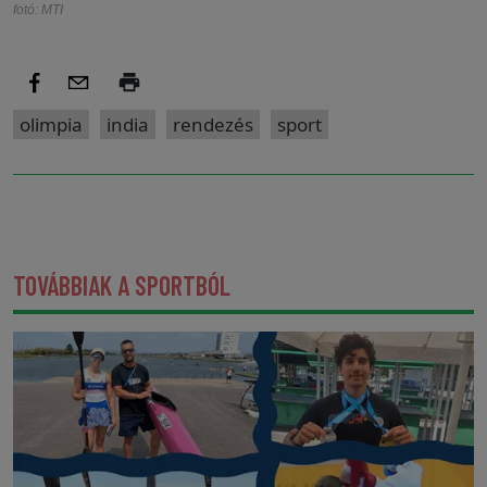
fotó: MTI
olimpia
india
rendezés
sport
TOVÁBBIAK A SPORTBÓL