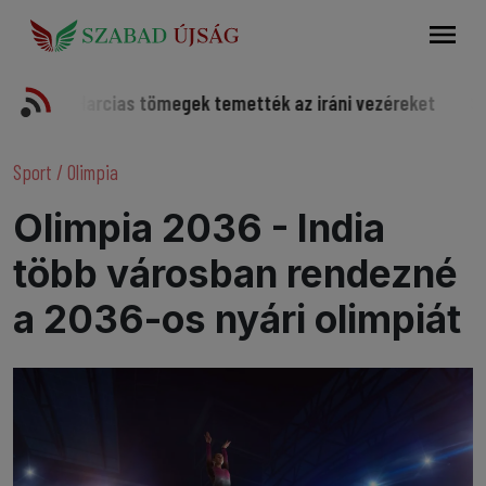
Keresés
Harcias tömegek temették az iráni vezéreket
Somorjai sp
Sport
/
Olimpia
Olimpia 2036 - India
több városban rendezné
a 2036-os nyári olimpiát