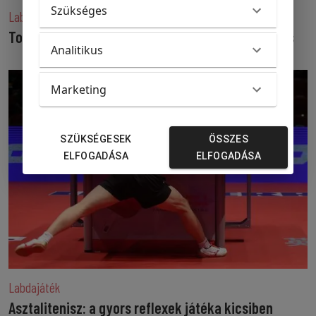
Szükséges
Labdajáték
Tollaslabda: könnyednek tűnik, mégis villámgyors
Analitikus
Marketing
SZÜKSÉGESEK
ÖSSZES
ELFOGADÁSA
ELFOGADÁSA
Labdajáték
Asztalitenisz: a gyors reflexek játéka kicsiben