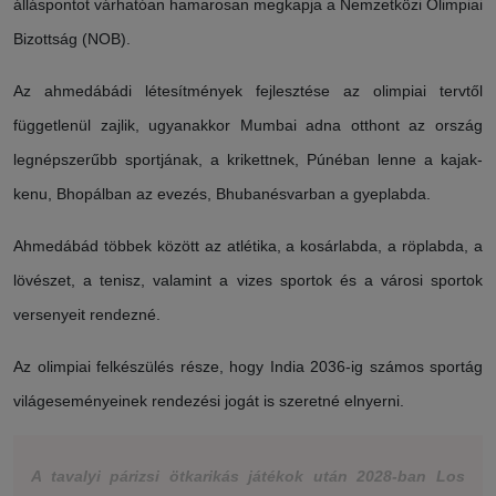
álláspontot várhatóan hamarosan megkapja a Nemzetközi Olimpiai
Bizottság (NOB).
Az ahmedábádi létesítmények fejlesztése az olimpiai tervtől
függetlenül zajlik, ugyanakkor Mumbai adna otthont az ország
legnépszerűbb sportjának, a krikettnek, Púnéban lenne a kajak-
kenu, Bhopálban az evezés, Bhubanésvarban a gyeplabda.
Ahmedábád többek között az atlétika, a kosárlabda, a röplabda, a
lövészet, a tenisz, valamint a vizes sportok és a városi sportok
versenyeit rendezné.
Az olimpiai felkészülés része, hogy India 2036-ig számos sportág
világeseményeinek rendezési jogát is szeretné elnyerni.
A tavalyi párizsi ötkarikás játékok után 2028-ban Los