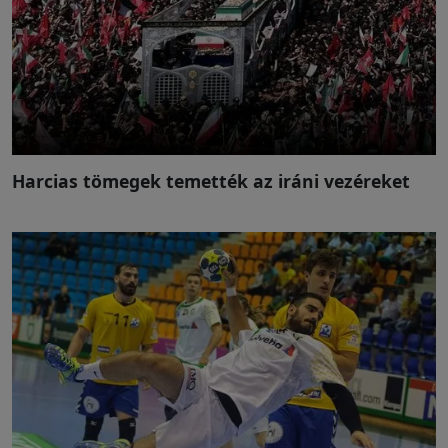
Harcias tömegek temették az iráni vezéreket