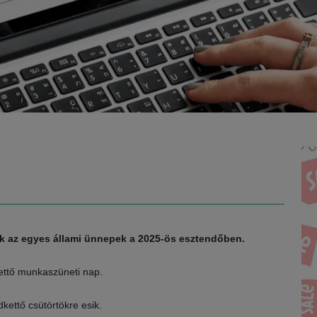
k az egyes állami ünnepek a 2025-ös esztendőben.
ettő munkaszüneti nap.
ettő csütörtökre esik.