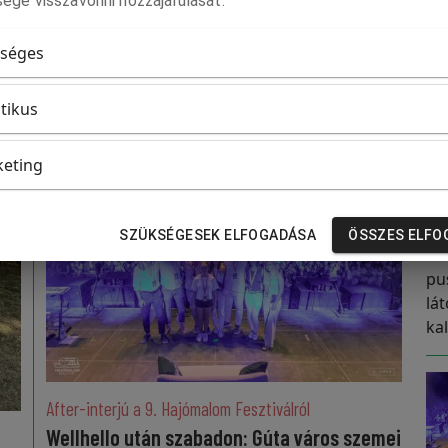
ége visszavonni hozzájárulását.
séges
itikus
eting
K
SZÜKSÉGESEK ELFOGADÁSA
ÖSSZES ELFO
Cs
pu
lá
ka
After-interjú a 9. Hajómalom Fesztiválról
Wellhello után szabadon: Gúta város szemei