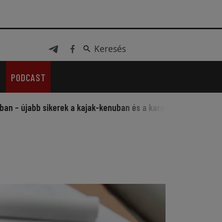
Keresés
Keresés
PODCAST
újabb sikerek a kajak-kenuban és a karatéban
Sportos fesz