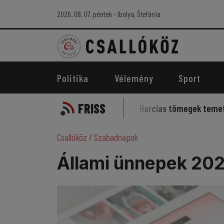
2026. 08. 07. péntek - Ibolya, Štefánia
Politika
Vélemény
Sport
FRISS
 szelleme kísérti a sportot
Harcias tömegek temették az 
Csallóköz
/
Szabadnapok
Állami ünnepek 20