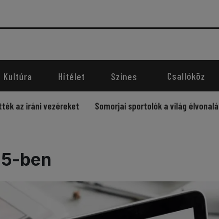
Csallóköz
Kultúra
Hitélet
Színes
iráni vezéreket
Somorjai sportolók a világ élvonalában – 
25-ben