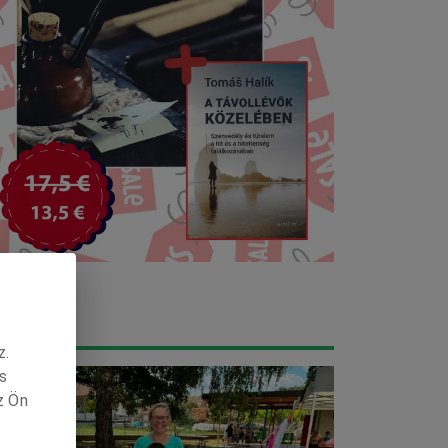
JÁNLOTT
z.
s
z Ön