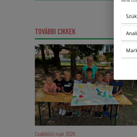
lehetős
Szük
TOVÁBBI CIKKEK
Anal
Mark
Csallóközi nyár 2026