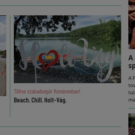
A
s
A F
to
Töltse szabadságát Komáromban!
tu
Beach. Chill. Holt-Vág.
ma