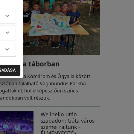
ölykök a táborban
GADÁSA
ütörtökön a Komárom és Ógyalla közötti
sztában található Vagabundus Parkba
togattak el, hol elképesztően színes
landokban volt részük.
Wellhello után
szabadon: Gúta város
szemei rajtunk -
ÉLMÉNYFOTÓ-