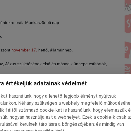
éntekre esik. Munkaszüneti nap.
p.
iszont
november 17.
hétfő, államünnep.
sz, Jézus születésének első és második ünnepe csütörtök,
a értékeljük adatainak védelmét
A
kat használunk, hogy a lehető legjobb élményt nyújtsuk
alunkon. Néhány szükséges a webhely megfelelő működéséhe
ik féltől származó cookie-kat is használunk, hogy elemezzük é
aszüneti nap
sük, hogyan használja ezt a webhelyet. Ezek a cookie-k csak a
rulásával kerülnek tárolásra a böngészőjében; és mindig van