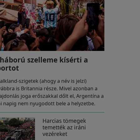
 háború szelleme kísérti a
portot
alkland-szigetek (ahogy a név is jelzi)
vábbra is Britannia része. Mivel azonban a
lajdonlás joga erőszakkal dőlt el, Argentína a
i napig nem nyugodott bele a helyzetbe.
Harcias tömegek
temették az iráni
vezéreket