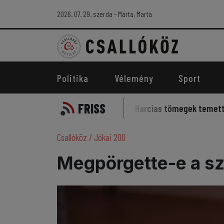
2026. 07. 29. szerda - Márta, Marta
Politika
Vélemény
Sport
FRISS
leme kísérti a sportot
Harcias tömegek temették az iráni
Csallóköz
/
Jókai 200
Megpörgette-e a sz