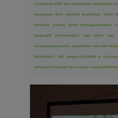
„Komárom 1925-ben különleges helyzetben vol
országban lévő városról beszélünk. Jókai 
korokon, hanem újkori országhatárokon, s
megszállt Komáromban, ami ekkor már C
ünnepségsorozatot, egyáltalán nem volt evid
tekintetben, sőt meggyorsították a vízumsz
városban kívántak részt venni a megemlékezé