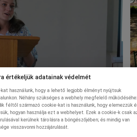
a értékeljük adatainak védelmét
K
kat használunk, hogy a lehető legjobb élményt nyújtsuk
utatócsoport tagja. Forrás: Kalmár Csaba
Cs
alunkon. Néhány szükséges a webhely megfelelő működéséhe
pu
ik féltől származó cookie-kat is használunk, hogy elemezzük é
lá
sük, hogyan használja ezt a webhelyet. Ezek a cookie-k csak a
ka
rulásával kerülnek tárolásra a böngészőjében; és mindig van
 leginkább ismerteket: Bethlen István, Apponyi Albert,
ége visszavonni hozzájárulását.
l, Herczeg Ferenc, Prohászka Ottokár, Raffay Sándor...