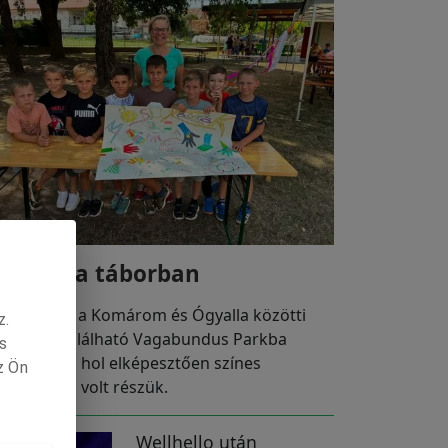
ölykök a táborban
ütörtökön a Komárom és Ógyalla közötti
z.
sztában található Vagabundus Parkba
s
togattak el, hol elképesztően színes
z Ön
landokban volt részük.
Wellhello után