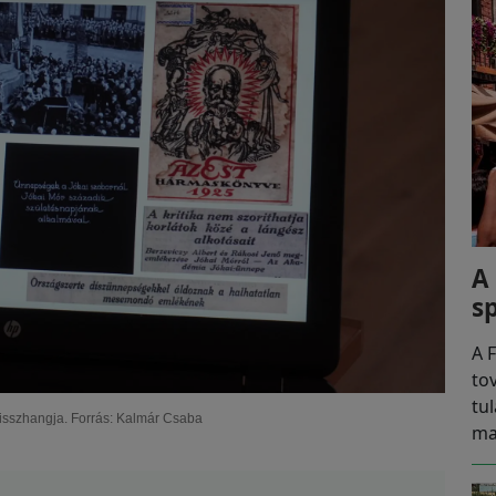
A
s
A F
to
tu
isszhangja. Forrás: Kalmár Csaba
ma