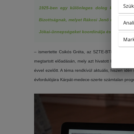
Szük
1925-ben egy különleges dolog köti össze 
Bizottságnak, melyet Rákosi Jenő ügyvezető eln
Anal
Jókai-ünnepségeket koordinálja és levezényel
Mark
– ismertette Csikós Gréta, az SZTE-BTK irodalomtö
megtartott előadásán, mely azt hivatott bemutatni
évvel ezelőtt. A téma rendkívül aktuális, hiszen idé
évfordulójára Kárpát-medece-szerte számtalan prog