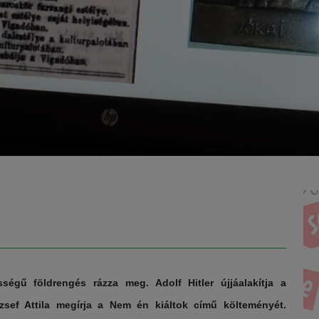
égű földrengés rázza meg. Adolf Hitler újjáalakítja a
zsef Attila megírja a Nem én kiáltok című költeményét.