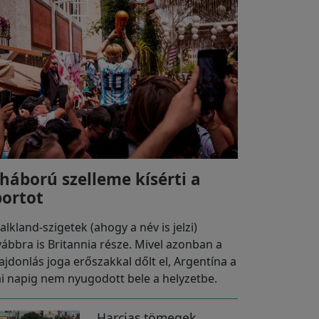
 háború szelleme kísérti a
portot
alkland-szigetek (ahogy a név is jelzi)
vábbra is Britannia része. Mivel azonban a
lajdonlás joga erőszakkal dőlt el, Argentína a
i napig nem nyugodott bele a helyzetbe.
Harcias tömegek