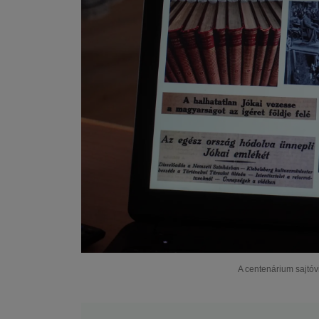
A centenárium sajtóv