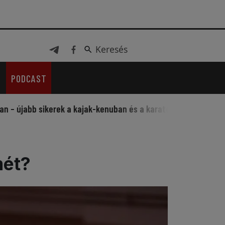
Keresés
Keresés
PODCAST
 sikerek a kajak-kenuban és a karatéban
Sportos fesztivál
mét?