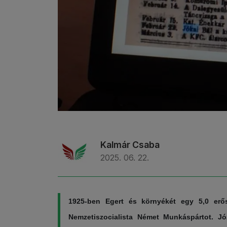
Kalmár Csaba
2025. 06. 22.
1925-ben Egert és környékét egy 5,0 erőss
Nemzetiszocialista Német Munkáspártot. Jó