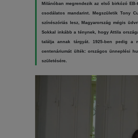
Milánóban megrendezik az első birkózó EB-t
csodálatos mandarint. Megszületik Tony C
színészóriás lesz, Magyarország mégis üdvr
Sokkal inkább a ténynek, hogy Attila orszá
találja annak tárgyát. 1925-ben pedig a
centenáriumát ülték: országos ünneplési h
születésére.