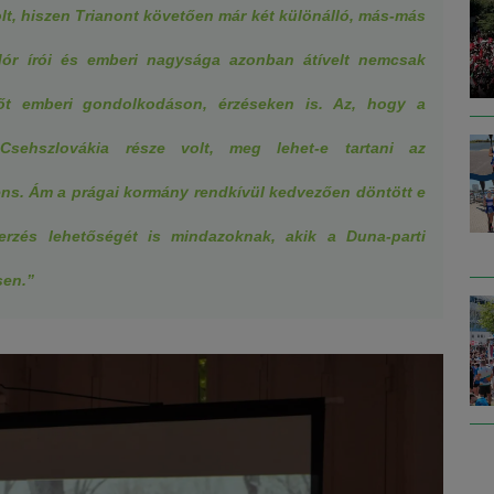
t, hiszen Trianont követően már két különálló, más-más
Mór írói és emberi nagysága azonban átívelt nemcsak
őt emberi gondolkodáson, érzéseken is. Az, hogy a
sehszlovákia része volt, meg lehet-e tartani az
ens. Ám a prágai kormány rendkívül kedvezően döntött e
erzés lehetőségét is mindazoknak, akik a Duna-parti
sen.”