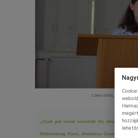
Nagyr
Cookie-
Csikós Gréta, a Jókai 200 k
webold
Harmad
megért
hozzájá
„Csak pár nevet sorolnék fel, tényleg csak a
lehetős
Klebersberg Kuno, Andrássy Gyula, Erdélyi Pá