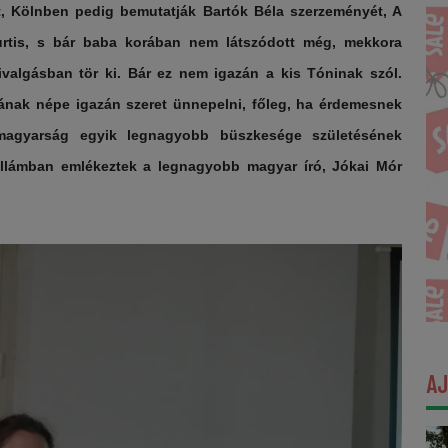
, Kölnben pedig bemutatják Bartók Béla szerzeményét, A
urtis, s bár baba korában nem látszódott még, mekkora
ivalgásban tör ki. Bár ez nem igazán a kis Tóninak szól.
gának népe igazán szeret ünnepelni, főleg, ha érdemesnek
 magyarság egyik legnagyobb büszkesége születésének
ullámban emlékeztek a legnagyobb magyar író, Jókai Mór
A