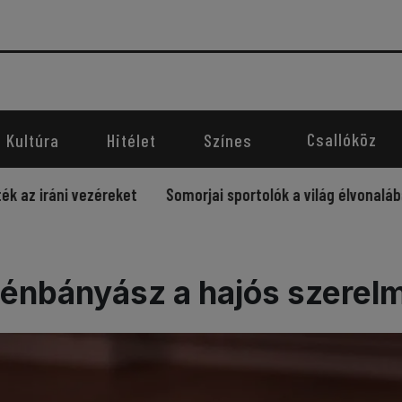
Csallóköz
Kultúra
Hitélet
Színes
 vezéreket
Somorjai sportolók a világ élvonalában – újabb
énbányász a hajós szerel