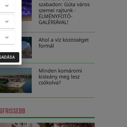
szabadon: Gúta város
szemei rajtunk -
ÉLMÉNYFOTÓ-
GALÉRIÁVAL!
Ahol a víz közösséget
formál
GADÁSA
Minden komáromi
kisleány meg lesz
csókolva?
GFRISSEBB