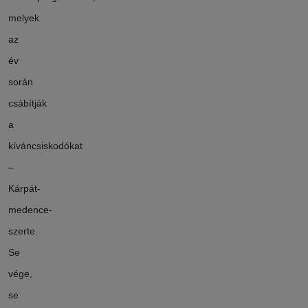
melyek
az
év
során
csábítják
a
kíváncsiskodókat
–
Kárpát-
medence-
szerte.
Se
vége,
se