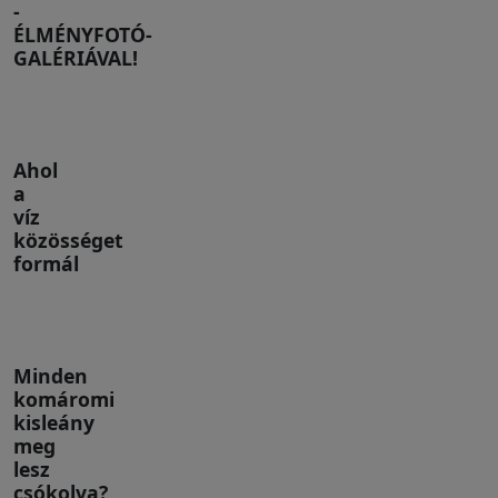
-
ÉLMÉNYFOTÓ-
GALÉRIÁVAL!
Ahol
a
víz
közösséget
formál
Minden
komáromi
kisleány
meg
lesz
csókolva?