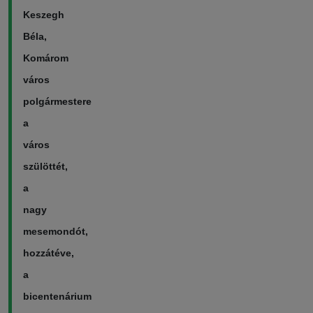
Keszegh
Béla,
Komárom
város
polgármestere
a
város
szülöttét,
a
nagy
mesemondót,
hozzátéve,
a
bicentenárium