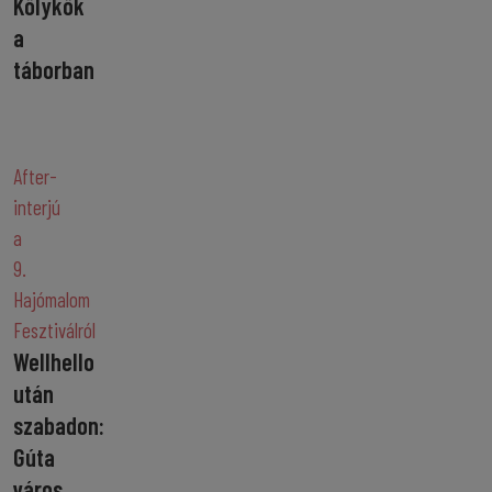
Kölykök
a
táborban
After-
interjú
a
9.
Hajómalom
Fesztiválról
Wellhello
után
szabadon:
Gúta
város