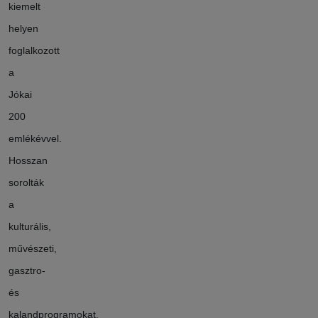
kiemelt
helyen
foglalkozott
a
Jókai
200
emlékévvel.
Hosszan
sorolták
a
kulturális,
művészeti,
gasztro-
és
kalandprogramokat,