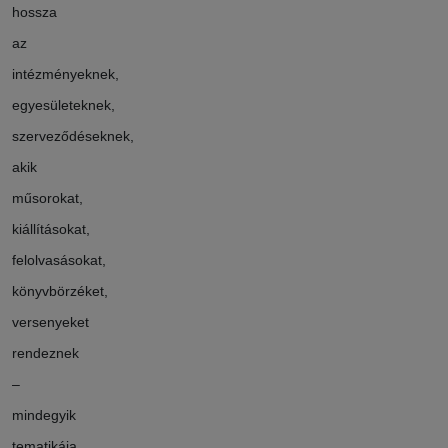
hossza
az
intézményeknek,
egyesületeknek,
szerveződéseknek,
akik
műsorokat,
kiállításokat,
felolvasásokat,
könyvbörzéket,
versenyeket
rendeznek
–
mindegyik
tematikája