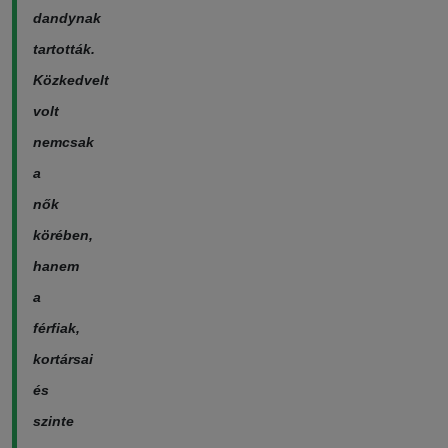
dandynak
tartották.
Közkedvelt
volt
nemcsak
a
nők
körében,
hanem
a
férfiak,
kortársai
és
szinte