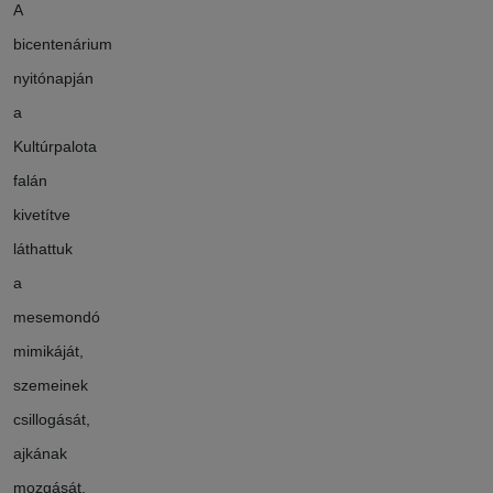
A
bicentenárium
nyitónapján
a
Kultúrpalota
falán
kivetítve
láthattuk
a
mesemondó
mimikáját,
szemeinek
csillogását,
ajkának
mozgását,