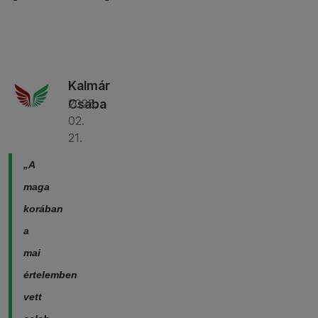
Kalmár
2025.
Csaba
02.
21.
„A
maga
korában
a
mai
értelemben
vett