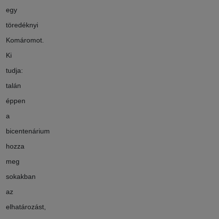
egy
töredéknyi
Komáromot.
Ki
tudja:
talán
éppen
a
bicentenárium
hozza
meg
sokakban
az
elhatározást,