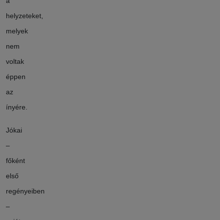
a
helyzeteket,
melyek
nem
voltak
éppen
az
ínyére.
Jókai
–
főként
első
regényeiben
–