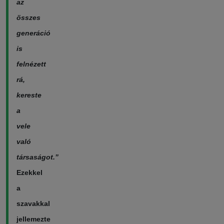
az
összes
generáció
is
felnézett
rá,
kereste
a
vele
való
társaságot.”
Ezekkel
a
szavakkal
jellemezte