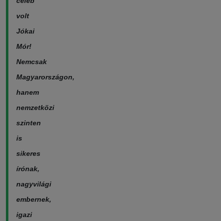
celeb
volt
Jókai
Mór!
Nemcsak
Magyarországon,
hanem
nemzetközi
szinten
is
sikeres
írónak,
nagyvilági
embernek,
igazi