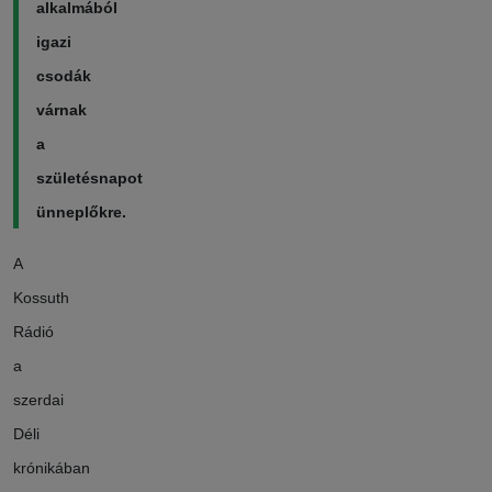
alkalmából
igazi
csodák
várnak
a
születésnapot
ünneplőkre.
A
Kossuth
Rádió
a
szerdai
Déli
krónikában