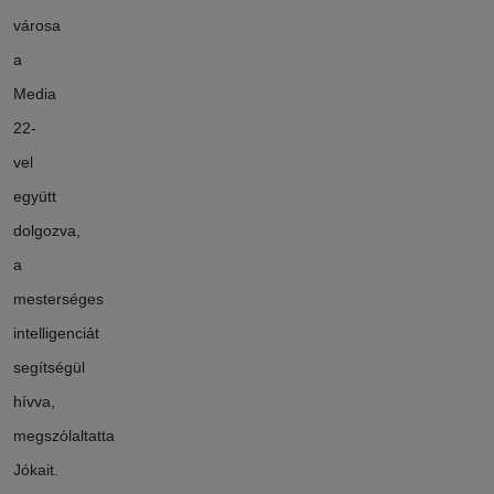
városa
a
Media
22-
vel
együtt
dolgozva,
a
mesterséges
intelligenciát
segítségül
hívva,
megszólaltatta
Jókait.