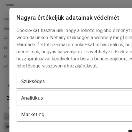
Csaba
Nagyra értékeljük adatainak védelmét
videó:
Komárom
Cookie-kat használunk, hogy a lehető legjobb élményt 
weboldalunkon. Néhány szükséges a webhely megfele
város
Harmadik féltől származó cookie-kat is használunk, h
és
megértsük, hogyan használja ezt a webhelyet. Ezek a 
Media
hozzájárulásával kerülnek tárolásra a böngészőjében; é
lehetősége visszavonni hozzájárulását.
22
Szükséges
Analitikus
Marketing
csallóköz
komárom