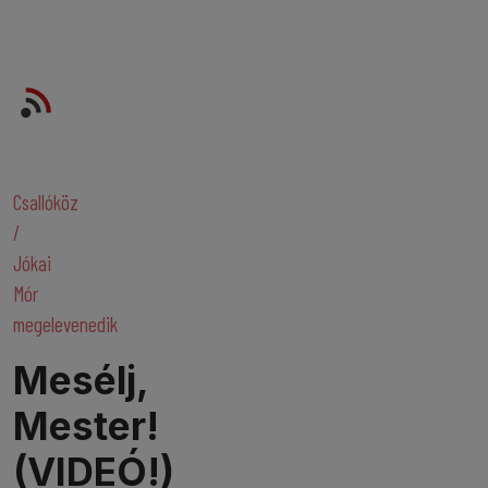
Keresés
 iráni vezéreket
Somorjai sportolók a világ élvonalában –
Csallóköz
/
Jókai
Mór
megelevenedik
Mesélj,
Mester!
(VIDEÓ!)