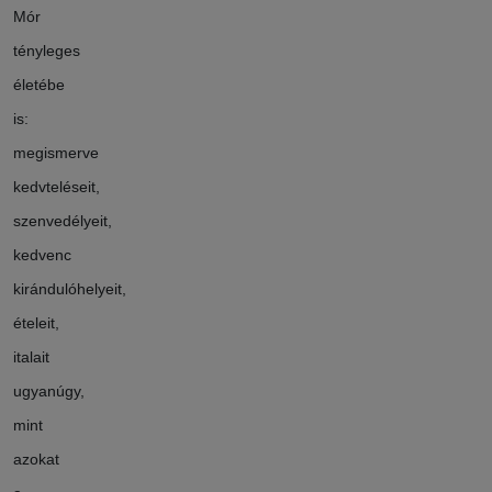
Mór
tényleges
életébe
is:
megismerve
kedvteléseit,
szenvedélyeit,
kedvenc
kirándulóhelyeit,
ételeit,
italait
ugyanúgy,
mint
azokat