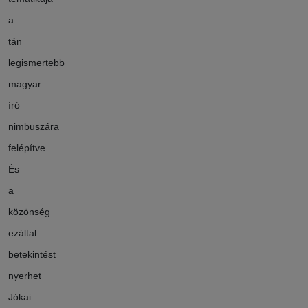
a
tán
legismertebb
magyar
író
nimbuszára
felépítve.
És
a
közönség
ezáltal
betekintést
nyerhet
Jókai