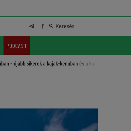
Keresés
Keresés
PODCAST
b sikerek a kajak-kenuban és a karatéban
Sportos fesztivá