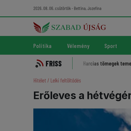
2026. 08. 06. csütörtök - Bettina, Jozefína
Politika
Vélemény
Sport
FRISS
lleme kísérti a sportot
Harcias tömegek temették az irán
Hitélet
/
Lelki feltöltődés
Erőleves a hétvégé