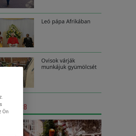
Leó pápa Afrikában
Ovisok várják
munkájuk gyümölcsét
z.
s
GFRISSEBB
z Ön