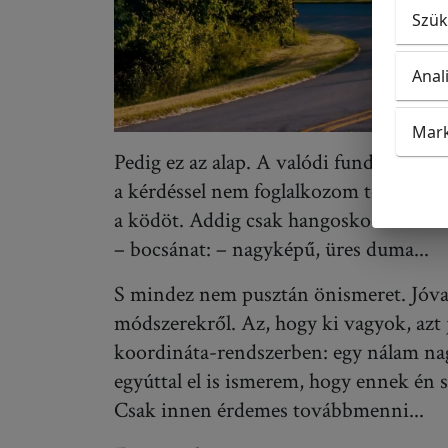
Szük
Anal
Mark
Pedig ez az alap. A valódi fundamentu
a kérdéssel nem foglalkozom tényleg k
a ködöt. Addig csak hangoskodom. Addi
– bocsánat: – nagyképű, üres duma...
S mindez nem pusztán önismeret. Jóval 
módszerekről. Az, hogy ki vagyok, azt 
koordináta-rendszerben: egy nálam na
egyúttal el is ismerem, hogy ennek én
Csak innen érdemes továbbmenni...