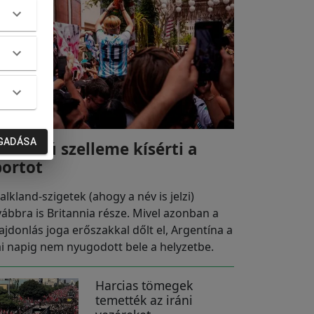
GADÁSA
 háború szelleme kísérti a
portot
alkland-szigetek (ahogy a név is jelzi)
vábbra is Britannia része. Mivel azonban a
lajdonlás joga erőszakkal dőlt el, Argentína a
i napig nem nyugodott bele a helyzetbe.
Harcias tömegek
temették az iráni