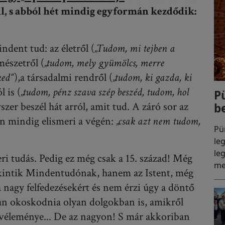
l, s abból hét mindig egyformán kezdődik:
ndent tud: az életről (
„Tudom, mi tejben a
rmészetről (
„tudom, mely gyümölcs, merre
ked“
),a társadalmi rendről (
„tudom, ki gazda, ki
l is (
„tudom, pénz szava szép beszéd, tudom, hol
P
zer beszél hát arról, amit tud. A záró sor az
b
en mindig elismeri a végén:
„csak azt nem tudom,
Pü
le
le
ri tudás. Pedig ez még csak a 15. század! Még
me
ekintik Mindentudónak, hanem az Istent, még
nagy felfedezésekért és nem érzi úgy a döntő
an okoskodnia olyan dolgokban is, amikről
 véleménye... De az nagyon! S már akkoriban