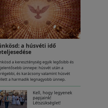
ünkösd: a húsvéti idő
eteljesedése
nkösd a kereszténység egyik legősibb és
gjelentősebb ünnepe: húsvét után a
grégebbi, és karácsony valamint húsvét
llett a harmadik legnagyobb ünnep.
Kell, hogy legyenek
papjaink!
Létszükséglet!