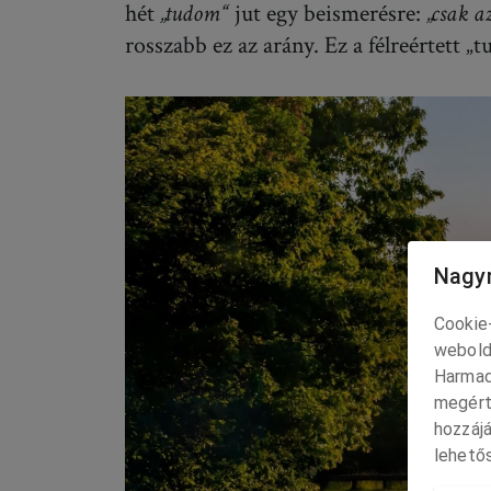
hét
„tudom“
jut egy beismerésre:
„csak a
rosszabb ez az arány. Ez a félreértett „
Nagyr
Cookie-
webold
Harmad
megért
hozzájá
lehetős