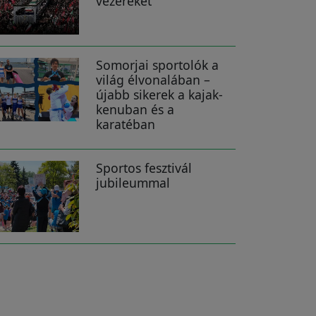
vezéreket
Somorjai sportolók a
világ élvonalában –
újabb sikerek a kajak-
kenuban és a
karatéban
Sportos fesztivál
jubileummal