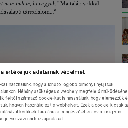
zt nem tudom, ki vagyok.“
Ma talán sokkal
tudásalapú társadalom...“
a értékeljük adatainak védelmét
kat használunk, hogy a lehető legjobb élményt nyújtsuk
alunkon. Néhány szükséges a webhely megfelelő működéséhe
ik féltől származó cookie-kat is használunk, hogy elemezzük é
LE
sük, hogyan használja ezt a webhelyet. Ezek a cookie-k csak a
rulásával kerülnek tárolásra a böngészőjében; és mindig van
ége visszavonni hozzájárulását.