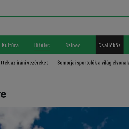
Hitélet
Kultúra
Színes
Csallóköz
i vezéreket
Somorjai sportolók a világ élvonalában – újab
re