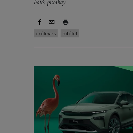
Fotó: pixabay
erőleves
hitélet