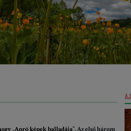
A
 hogy „Apró képek balladája
”. Az első három