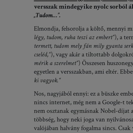
versszak mindegyike nyolc sorból ál
„Tudom…”
.
Elmondja, felsorolja a költő, mennyi mi
légy, tudom, ruha teszi az embert“
), a te
termett, tudom mely fán mily gyanta ser
cseléd,“
), vagy akár a tiltottabb dolgokró
mérik a szerelmet“
) Összesen huszonegys
egyetlen a versszakban, ami eltér. Ebb
ki vagyok.“
Nos, nagyjából ennyi: ez a büszke embe
nincs internet, még nem a Google-t t
nem osztanak egymásnak Nobel-díjat a 
többség, hogy neki joga van nyilvános
valójában halvány fogalma sincs. Csak