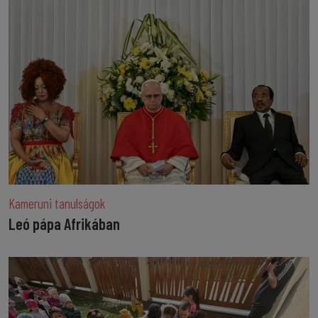
Kameruni tanulságok
Leó pápa Afrikában