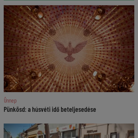
Ünnep
Pünkösd: a húsvéti idő beteljesedése