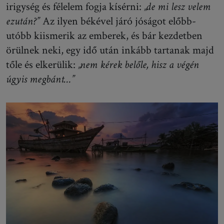
irigység és félelem fogja kísérni:
„de mi lesz velem
ezután?”
Az ilyen békével járó jóságot előbb-
utóbb kiismerik az emberek, és bár kezdetben
örülnek neki, egy idő után inkább tartanak majd
tőle és elkerülik:
„nem kérek belőle, hisz a végén
úgyis megbánt…”