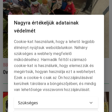
Nagyra értékeljük adatainak
védelmét
Cookie-kat használunk, hogy a lehető legjobb
élményt nyújtsuk weboldalunkon. Néhány
szükséges a webhely megfelelő
működéséhez. Harmadik féltől származó
Bölcsőből a Kertbe projekt Szepsiben
cookie-kat is használunk, hogy elemezzük és
Ovisok várják munkájuk gyümölcsét
megértsük, hogyan használja ezt a webhelyet.
Ezek a cookie-k csak az Ön hozzájárulásával
kerülnek tárolásra a böngészőjében; és mindig
van lehetősége visszavonni hozzájárulását.
Szükséges