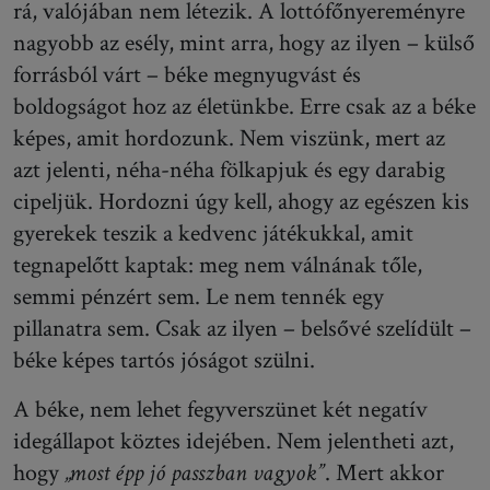
rá, valójában nem létezik. A lottófőnyereményre
nagyobb az esély, mint arra, hogy az ilyen – külső
forrásból várt – béke megnyugvást és
boldogságot hoz az életünkbe. Erre csak az a béke
képes, amit hordozunk. Nem viszünk, mert az
azt jelenti, néha-néha fölkapjuk és egy darabig
cipeljük. Hordozni úgy kell, ahogy az egészen kis
gyerekek teszik a kedvenc játékukkal, amit
tegnapelőtt kaptak: meg nem válnának tőle,
semmi pénzért sem. Le nem tennék egy
pillanatra sem. Csak az ilyen – belsővé szelídült –
béke képes tartós jóságot szülni.
A béke, nem lehet fegyverszünet két negatív
idegállapot köztes idejében. Nem jelentheti azt,
hogy
„most épp jó passzban vagyok”
. Mert akkor