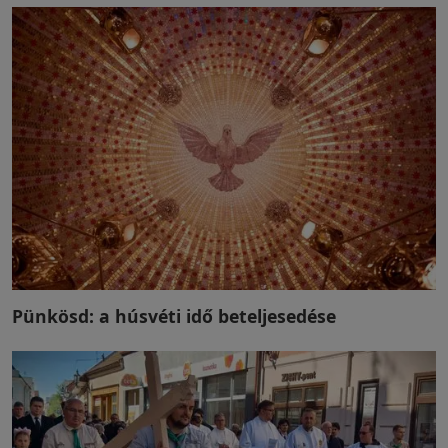
Pünkösd: a húsvéti idő beteljesedése