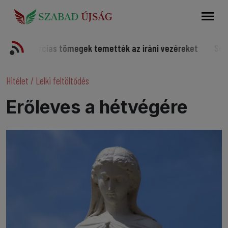
Keresés
cias tömegek temették az iráni vezéreket
Somorjai sport
Hitélet
/
Lelki feltöltődés
Erőleves a hétvégére