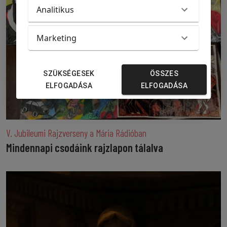
Analitikus
Marketing
SZÜKSÉGESEK
ÖSSZES
ELFOGADÁSA
ELFOGADÁSA
V. Jubileumi Rajzverseny a Mária Rádióban
Mindennapi csodáink rajzlapon tálalva