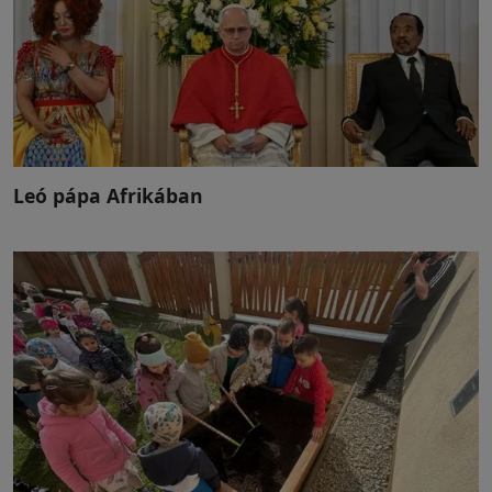
Leó pápa Afrikában