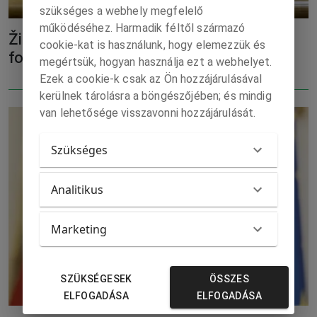
szükséges a webhely megfelelő
működéséhez. Harmadik féltől származó
Žiga: A házelnökválasztással is
cookie-kat is használunk, hogy elemezzük és
foglalkozni fog a koalíciós tanács
megértsük, hogyan használja ezt a webhelyet.
Ezek a cookie-k csak az Ön hozzájárulásával
kerülnek tárolásra a böngészőjében; és mindig
van lehetősége visszavonni hozzájárulását.
Szükséges
Analitikus
Marketing
SZÜKSÉGESEK
ÖSSZES
ELFOGADÁSA
ELFOGADÁSA