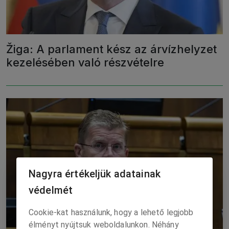
Žiga: A parlament kész az árvízhelyzet
kezelésében való részvételre
Nagyra értékeljük adatainak
védelmét
Cookie-kat használunk, hogy a lehető legjobb
élményt nyújtsuk weboldalunkon. Néhány