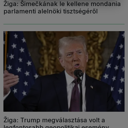
Žiga: Šimečkának le kellene mondania
parlamenti alelnöki tisztségéről
Žiga: Trump megválasztása volt a
legfontosabb geopolitikai esemény