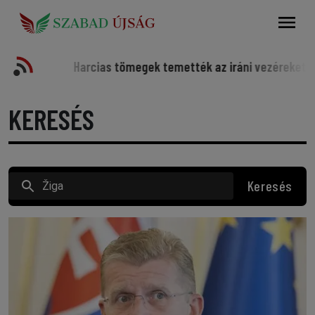
Keresés
ortot
Harcias tömegek temették az iráni vezéreket
So
KERESÉS
Keresés