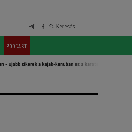
Keresés
Keresés
PODCAST
abb sikerek a kajak-kenuban és a karatéban
Sportos feszti