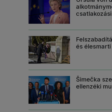
alkotmánymó
csatlakozás
Felszabadítá
és élesmarti
Šimečka szer
ellenzéki mu