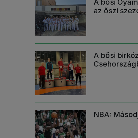
A bősi Oyam
az őszi szez
A bősi birkó
Csehország
NBA: Másodj