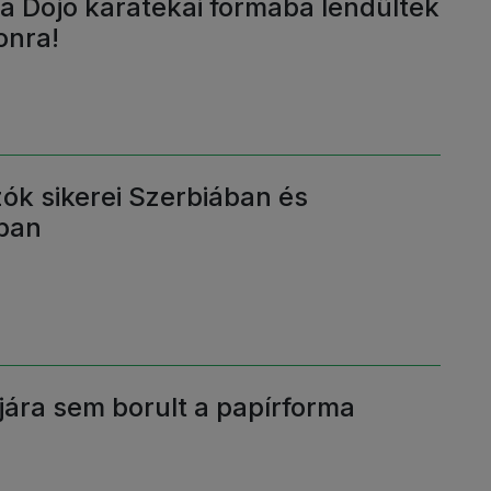
a Dojo karatékái formába lendültek
onra!
zók sikerei Szerbiában és
ban
ára sem borult a papírforma