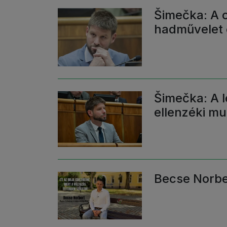
Šimečka: A c
hadművelet 
Šimečka: A l
ellenzéki mu
Becse Norber