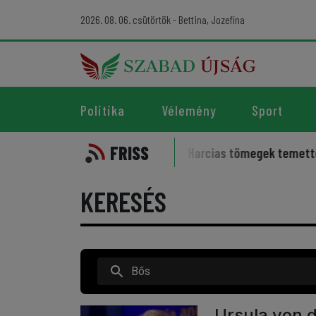
2026. 08. 06. csütörtök - Bettina, Jozefína
Politika
Vélemény
Sport
FRISS
zelleme kísérti a sportot
Harcias tömegek temették az ir
KERESÉS
Ursula von 