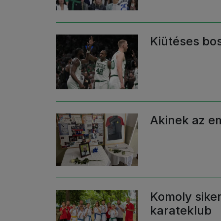
Kiütéses bos
Akinek az em
Komoly siker
karateklub