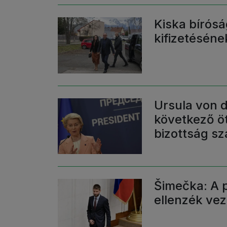
Kiska bírósá
kifizetésének
Ursula von d
következő öt
bizottság s
Šimečka: A p
ellenzék ve