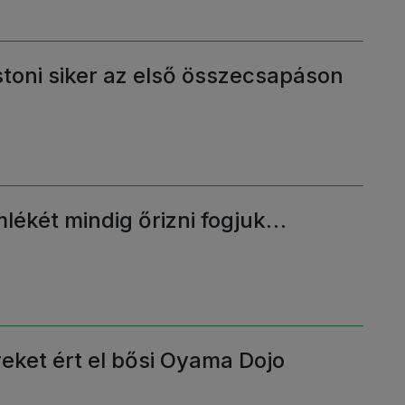
toni siker az első összecsapáson
lékét mindig őrizni fogjuk…
eket ért el bősi Oyama Dojo