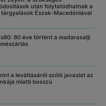
dosítások után folytatódhatnak a
i tárgyalások Észak-Macedóniával
s80: 80 éve történt a madarasalji
 mészárlás
int a leváltásáról szóló javaslat az
nkája miatti bosszú