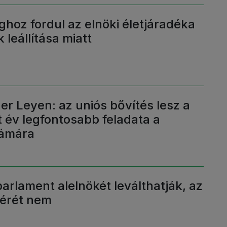
ghoz fordul az elnöki életjáradéka
 leállítása miatt
er Leyen: az uniós bővítés lesz a
 év legfontosabb feladata a
zámára
arlament alelnökét leválthatják, az
zérét nem