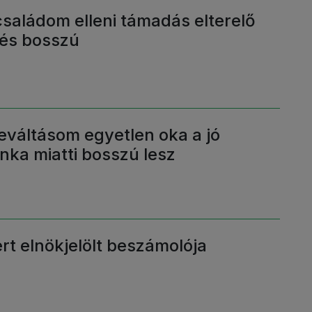
saládom elleni támadás elterelő
és bosszú
eváltásom egyetlen oka a jó
nka miatti bosszú lesz
t elnökjelölt beszámolója