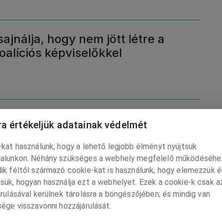
ajnálja, hogy nem jött létre a
koalíciós képviselőkkel
nk, azt kiadtunk magunkból”
a értékeljük adatainak védelmét
kat használunk, hogy a lehető legjobb élményt nyújtsuk
alunkon. Néhány szükséges a webhely megfelelő működéséhe
ik féltől származó cookie-kat is használunk, hogy elemezzük é
sük, hogyan használja ezt a webhelyet. Ezek a cookie-k csak a
rulásával kerülnek tárolásra a böngészőjében; és mindig van
4 órás kihívása: Közösségi
ége visszavonni hozzájárulását.
Duna mentén