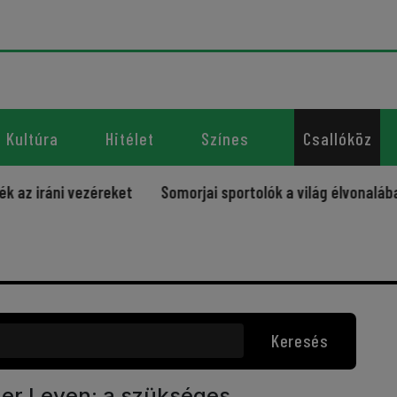
Kultúra
Hitélet
Színes
Csallóköz
áni vezéreket
Somorjai sportolók a világ élvonalában – új
Keresés
der Leyen: a szükséges