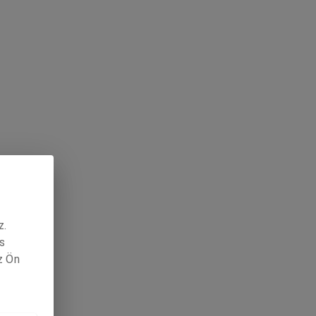
z.
s
z Ön