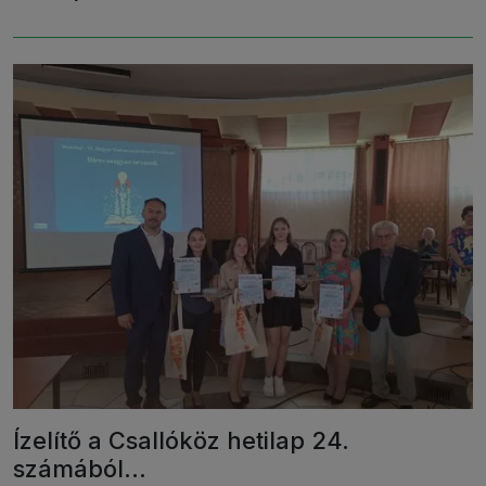
Ízelítő a Csallóköz hetilap 24.
számából…