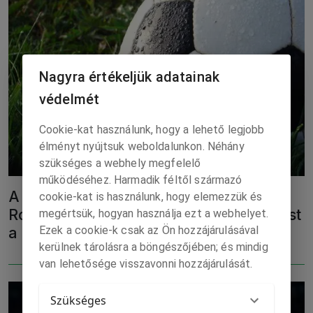
Nagyra értékeljük adatainak
védelmét
Cookie-kat használunk, hogy a lehető legjobb
élményt nyújtsuk weboldalunkon. Néhány
szükséges a webhely megfelelő
működéséhez. Harmadik féltől származó
A Bayern Glasgow-ban, a Milan
cookie-kat is használunk, hogy elemezzük és
Rotterdamban teheti meg az első lépést
megértsük, hogyan használja ezt a webhelyet.
Ezek a cookie-k csak az Ön hozzájárulásával
a nyolcaddöntő felé
kerülnek tárolásra a böngészőjében; és mindig
van lehetősége visszavonni hozzájárulását.
Szükséges