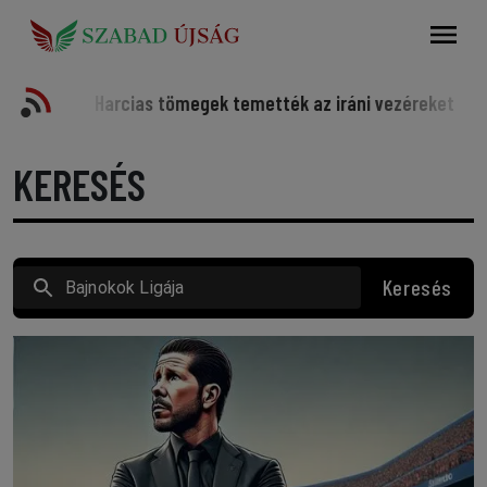
Keresés
Harcias tömegek temették az iráni vezéreket
Somorjai
KERESÉS
Keresés