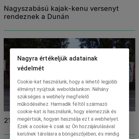
Nagyszabású kajak-kenu versenyt
rendeznek a Dunán
Nagyra értékeljük adatainak
védelmét
Cookie-kat használunk, hogy a lehető legjobb
élményt nyújtsuk weboldalunkon. Néhány
szükséges a webhely megfelelő
működéséhez. Harmadik féltől származó
cookie-kat is használunk, hogy elemezzük és
megértsük, hogyan használja ezt a webhelyet.
21400 km egy nap alatt, biciklivel
Ezek a cookie-k csak az Ön hozzájárulásával
kerülnek tárolásra a böngészőjében; és mindig