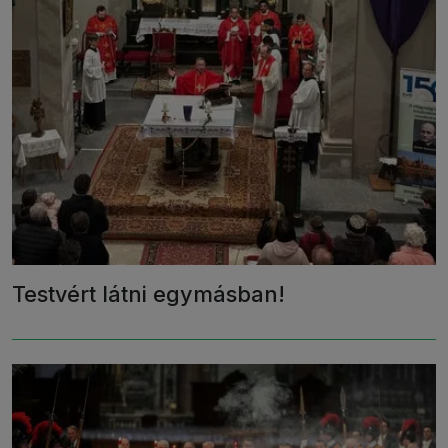
Testvért látni egymásban!