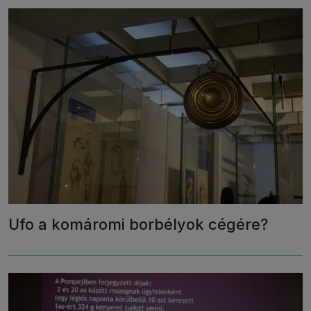
Ufo a komáromi borbélyok cégére?