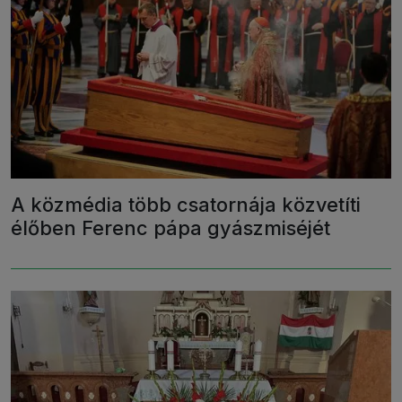
A közmédia több csatornája közvetíti
élőben Ferenc pápa gyászmiséjét