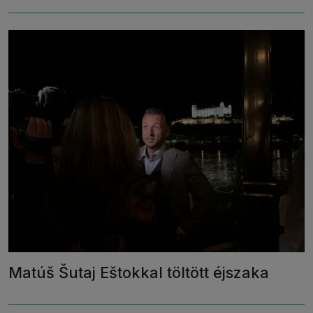
Matúš Šutaj Eštokkal töltött éjszaka