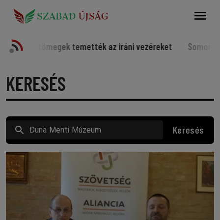
Keresés
temették az iráni vezéreket
Somorjai sportolók a világ é
KERESÉS
Keresés