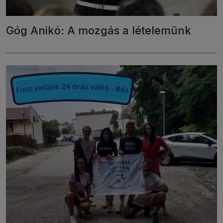
Góg Anikó: A mozgás a lételemünk