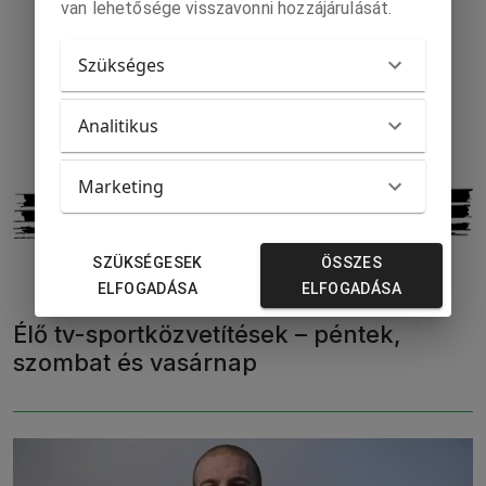
van lehetősége visszavonni hozzájárulását.
Szükséges
Analitikus
Marketing
SZÜKSÉGESEK
ÖSSZES
ELFOGADÁSA
ELFOGADÁSA
Élő tv-sportközvetítések – péntek,
szombat és vasárnap