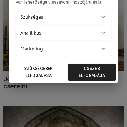
van lehetősége visszavonni hozzájárulását.
Szükséges
Analitikus
Marketing
SZÜKSÉGESEK
ÖSSZES
ELFOGADÁSA
ELFOGADÁSA
Jöjjünk vissza kitisztítani, vagy újra
cserélni...