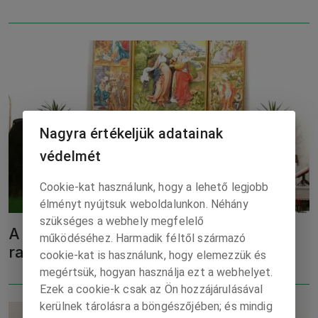
Nagyra értékeljük adatainak
védelmét
Cookie-kat használunk, hogy a lehető legjobb
élményt nyújtsuk weboldalunkon. Néhány
szükséges a webhely megfelelő
A peremeken is van élet, érték és
működéséhez. Harmadik féltől származó
ragaszkodás...
cookie-kat is használunk, hogy elemezzük és
megértsük, hogyan használja ezt a webhelyet.
Ezek a cookie-k csak az Ön hozzájárulásával
kerülnek tárolásra a böngészőjében; és mindig