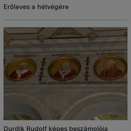
Erőleves a hétvégére
Durdík Rudolf képes beszámolója