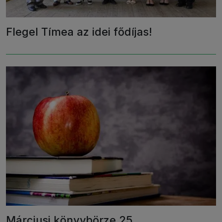
Flegel Tímea az idei fődíjas!
Márciusi könyvbörze 25