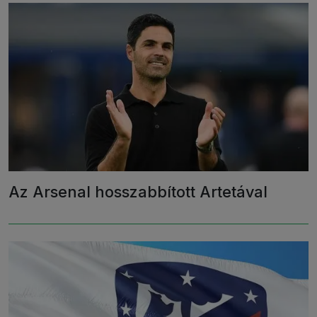
Az Arsenal hosszabbított Artetával