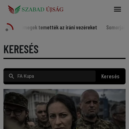
Keresés
mették az iráni vezéreket
Somorjai sportolók a világ élvo
KERESÉS
Keresés