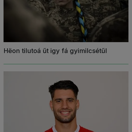
Hëon tilutoá űt igy fá gyimilcsétűl