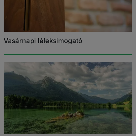
Vasárnapi léleksimogató