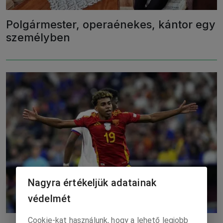
Polgármester, operaénekes, kántor egy
személyben
Nagyra értékeljük adatainak
védelmét
Cookie-kat használunk, hogy a lehető legjobb