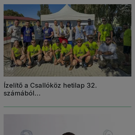
Ízelítő a Csallóköz hetilap 32.
számából…