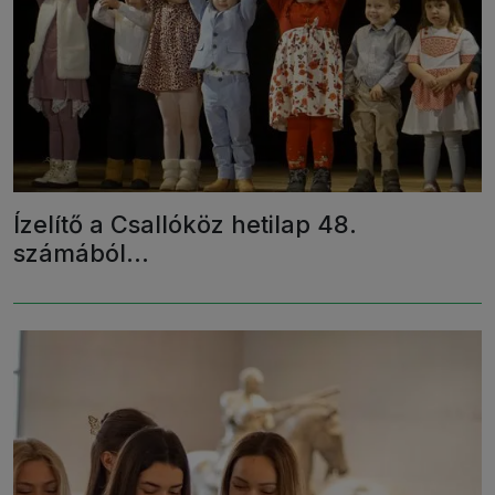
Ízelítő a Csallóköz hetilap 48.
számából…