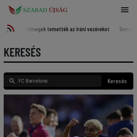
Keresés
gek temették az iráni vezéreket
Somorjai sportolók a vil
KERESÉS
Keresés