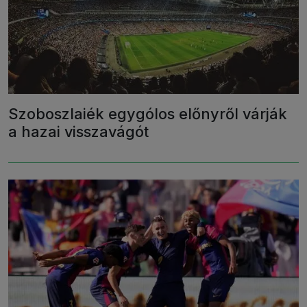
Szoboszlaiék egygólos előnyről várják
a hazai visszavágót