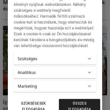
Megkéselték a Barcelona tinisztárjának
élményt nyújtsuk weboldalunkon. Néhány
édesapját
szükséges a webhely megfelelő
működéséhez. Harmadik féltől származó
cookie-kat is használunk, hogy elemezzük és
megértsük, hogyan használja ezt a webhelyet.
Ezek a cookie-k csak az Ön hozzájárulásával
kerülnek tárolásra a böngészőjében; és mindig
van lehetősége visszavonni hozzájárulását.
Szükséges
Analitikus
Marketing
Ízelítő a Csallóköz hetilap 44.
SZÜKSÉGESEK
ÖSSZES
számából…
ELFOGADÁSA
ELFOGADÁSA