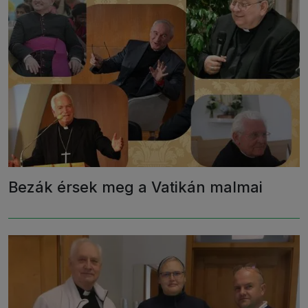
Bezák érsek meg a Vatikán malmai