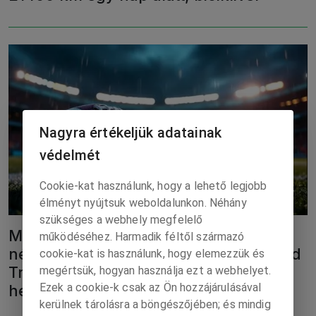
Nagyra értékeljük adatainak
védelmét
Cookie-kat használunk, hogy a lehető legjobb
élményt nyújtsuk weboldalunkon. Néhány
szükséges a webhely megfelelő
Megközelítheti a tavalyi rekord
működéséhez. Harmadik féltől származó
nézettséget az idei Super Bowl, Donald
cookie-kat is használunk, hogy elemezzük és
Trump pedig az első elnök lehet, aki
megértsük, hogyan használja ezt a webhelyet.
Ezek a cookie-k csak az Ön hozzájárulásával
helyszínen követi a futballdöntőt
kerülnek tárolásra a böngészőjében; és mindig