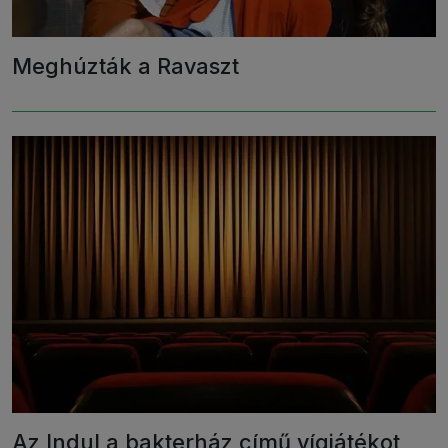
Meghúzták a Ravaszt
Az Indul a bakterház című vígjátékot