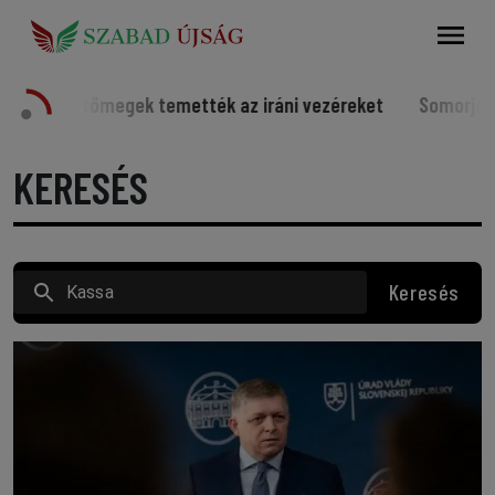
Keresés
emették az iráni vezéreket
Somorjai sportolók a világ él
KERESÉS
Keresés