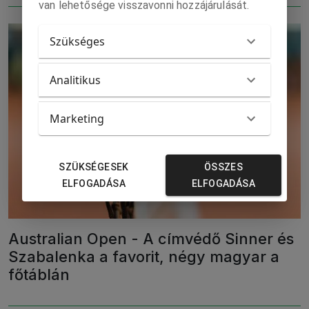
van lehetősége visszavonni hozzájárulását.
Szükséges
Analitikus
Marketing
SZÜKSÉGESEK
ÖSSZES
ELFOGADÁSA
ELFOGADÁSA
Australian Open - A címvédő Sinner és
Szabalenka a favorit, négy magyar a
főtáblán