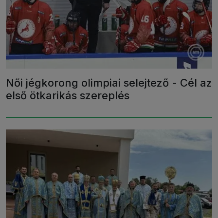
Női jégkorong olimpiai selejtező - Cél az
első ötkarikás szereplés