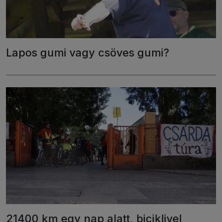
Lapos gumi vagy csöves gumi?
21400 km egy nap alatt, biciklivel