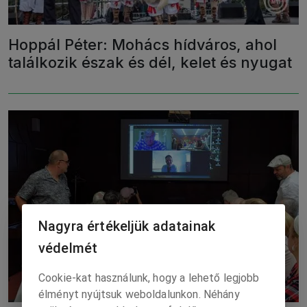
Hoppál Péter: Mohács hídváros, ahol
találkozik észak és dél, kelet és nyugat
Nagyra értékeljük adatainak
védelmét
Cookie-kat használunk, hogy a lehető legjobb
élményt nyújtsuk weboldalunkon. Néhány