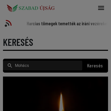
Keresés
sportot
Harcias tömegek temették az iráni vezéreket
S
KERESÉS
Keresés