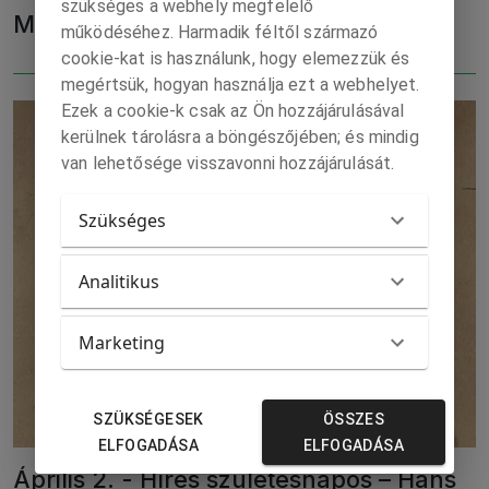
szükséges a webhely megfelelő
Mohácsi János Komáromban rendez
működéséhez. Harmadik féltől származó
cookie-kat is használunk, hogy elemezzük és
megértsük, hogyan használja ezt a webhelyet.
Ezek a cookie-k csak az Ön hozzájárulásával
kerülnek tárolásra a böngészőjében; és mindig
van lehetősége visszavonni hozzájárulását.
Szükséges
Analitikus
Marketing
SZÜKSÉGESEK
ÖSSZES
ELFOGADÁSA
ELFOGADÁSA
Április 2. - Híres születésnapos – Hans