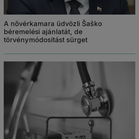
A nővérkamara üdvözli Šaško
béremelési ajánlatát, de
törvénymódosítást sürget