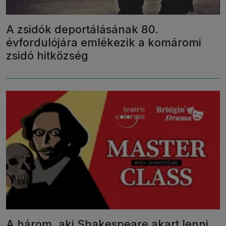
A zsidók deportálásának 80.
évfordulójára emlékezik a komáromi
zsidó hitközség
A három, aki Shakespeare akart lenni