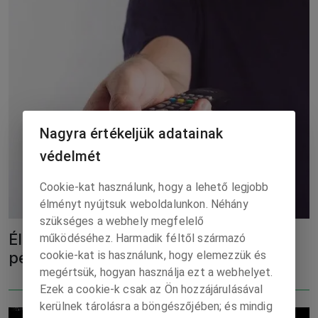
Nagyra értékeljük adatainak
védelmét
Cookie-kat használunk, hogy a lehető legjobb
élményt nyújtsuk weboldalunkon. Néhány
szükséges a webhely megfelelő
Élő tv-sportközvetítések – csütörtök,
működéséhez. Harmadik féltől származó
péntek
cookie-kat is használunk, hogy elemezzük és
megértsük, hogyan használja ezt a webhelyet.
Ezek a cookie-k csak az Ön hozzájárulásával
kerülnek tárolásra a böngészőjében; és mindig