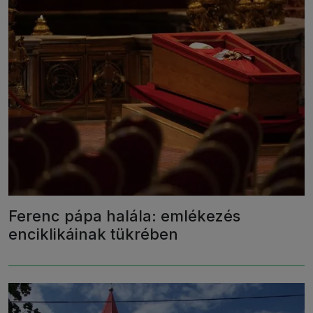
Ferenc pápa halála: emlékezés
enciklikáinak tükrében