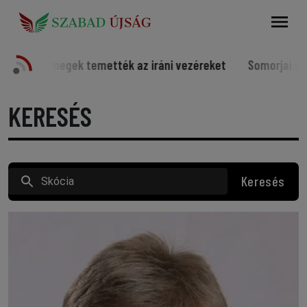
Keresés
mették az iráni vezéreket
Somorjai sportolók a világ élv
KERESÉS
Keresés