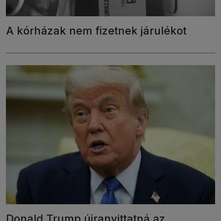
A kórházak nem fizetnek járulékot
Donald Trump újranyittatná az