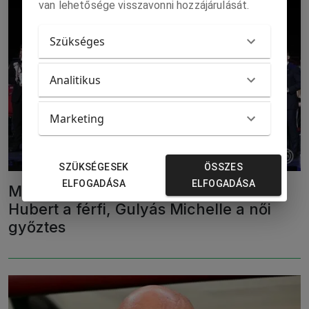
van lehetősége visszavonni hozzájárulását.
Szükséges
Analitikus
Marketing
SZÜKSÉGESEK
ÖSSZES
ELFOGADÁSA
ELFOGADÁSA
M4 Sport-Az Év sportolója gála - Kós
Hubert a férfi, Gulyás Michelle a női
győztes