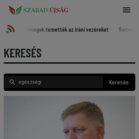
Keresés
k temették az iráni vezéreket
Somorjai sportolók a világ
KERESÉS
Keresés