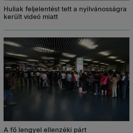
Huliak feljelentést tett a nyilvánosságra
került videó miatt
A fő lengyel ellenzéki párt