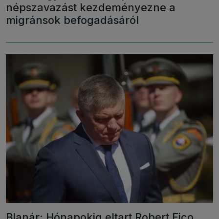
népszavazást kezdeményezne a
migránsok befogadásáról
Blanár: Hónapokig eltart Robert Fico