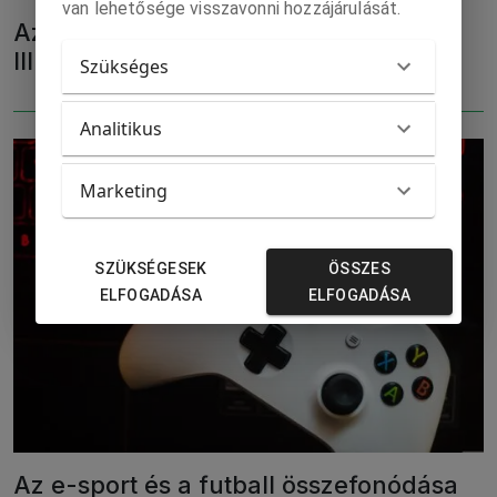
van lehetősége visszavonni hozzájárulását.
Az e-sport és a futball összefonódása
III.
Szükséges
Analitikus
Marketing
SZÜKSÉGESEK
ÖSSZES
ELFOGADÁSA
ELFOGADÁSA
Az e-sport és a futball összefonódása