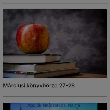
Márciusi könyvbörze 27-28