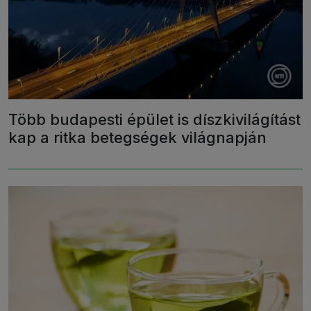
Több budapesti épület is díszkivilágítást
kap a ritka betegségek világnapján