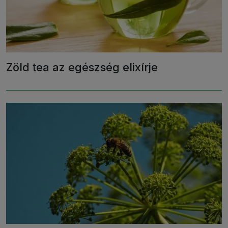
Zöld tea az egészség elixírje