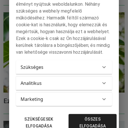
élményt nyújtsuk weboldalunkon. Néhány
szükséges a webhely megfelelő
működéséhez. Harmadik féltől származó
cookie-kat is használunk, hogy elemezzük és
megértsük, hogyan használja ezt a webhelyet.
Ezek a cookie-k csak az Ön hozzájárulásával
kerülnek tárolásra a böngészőjében; és mindig
van lehetősége visszavonni hozzájárulását.
Szükséges
Analitikus
Marketing
Ezért igyunk fügelevél teát
SZÜKSÉGESEK
ÖSSZES
ELFOGADÁSA
ELFOGADÁSA