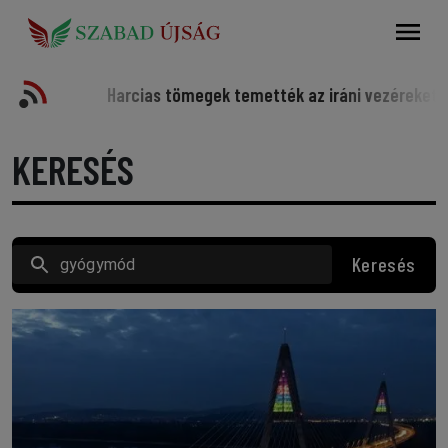
Keresés
ortot
Harcias tömegek temették az iráni vezéreket
So
KERESÉS
Keresés