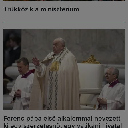
Trükközik a minisztérium
Ferenc pápa első alkalommal nevezett
ki egy szerzetesnőt egy vatikáni hivatal