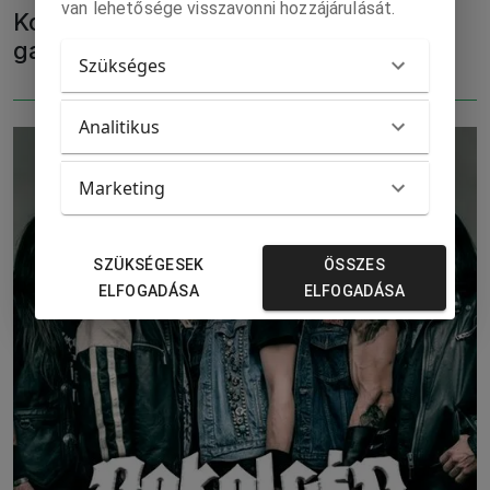
van lehetősége visszavonni hozzájárulását.
Kovácsműves alkotások és ékszerek a
galántai múzeumban
Szükséges
Analitikus
Marketing
SZÜKSÉGESEK
ÖSSZES
ELFOGADÁSA
ELFOGADÁSA