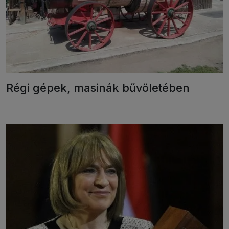
Régi gépek, masinák bűvöletében