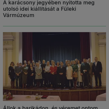
A karácsony jegyében nyitotta meg
utolsó idei kiállítását a Füleki
Vármúzeum
Állok a barikádon, és véremet ontom