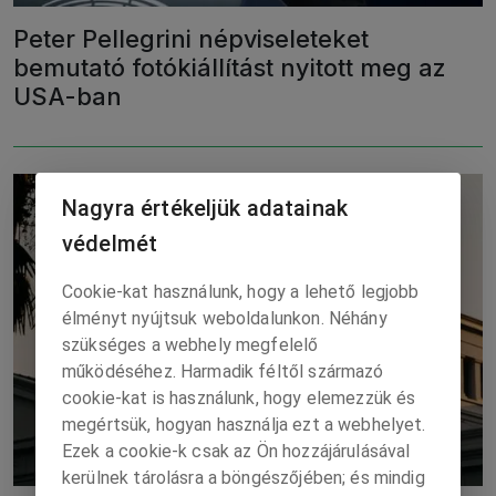
Peter Pellegrini népviseleteket
bemutató fotókiállítást nyitott meg az
USA-ban
Nagyra értékeljük adatainak
védelmét
Cookie-kat használunk, hogy a lehető legjobb
élményt nyújtsuk weboldalunkon. Néhány
szükséges a webhely megfelelő
működéséhez. Harmadik féltől származó
cookie-kat is használunk, hogy elemezzük és
megértsük, hogyan használja ezt a webhelyet.
Ezek a cookie-k csak az Ön hozzájárulásával
kerülnek tárolásra a böngészőjében; és mindig