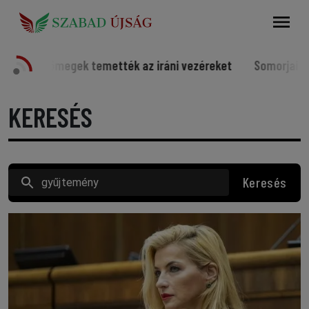
Keresés
emették az iráni vezéreket
Somorjai sportolók a világ él
KERESÉS
Keresés