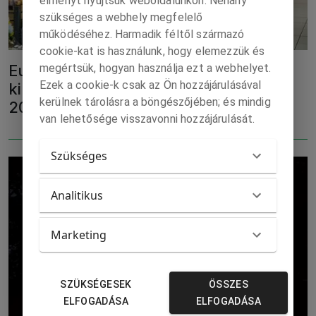
élményt nyújtsuk weboldalunkon. Néhány
szükséges a webhely megfelelő
működéséhez. Harmadik féltől származó
cookie-kat is használunk, hogy elemezzük és
megértsük, hogyan használja ezt a webhelyet.
Eurostat: az EU-ban lakosonként 132
Ezek a cookie-k csak az Ön hozzájárulásával
kilogramm élelmiszer veszett kárba
kerülnek tárolásra a böngészőjében; és mindig
2022-ben
van lehetősége visszavonni hozzájárulását.
Szükséges
Analitikus
Marketing
SZÜKSÉGESEK
ÖSSZES
ELFOGADÁSA
ELFOGADÁSA