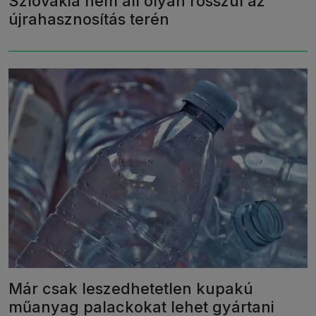
Szlovákia nem áll olyan rosszul az
újrahasznosítás terén
Már csak leszedhetetlen kupakú
műanyag palackokat lehet gyártani