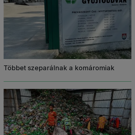
Többet szeparálnak a komáromiak