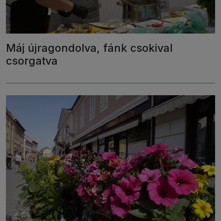
Máj újragondolva, fánk csokival
csorgatva