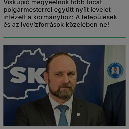
Viskupič megyeelnök több tucat
polgármesterrel együtt nyílt levelet
intézett a kormányhoz: A települések
és az ivóvízforrások közelében ne!