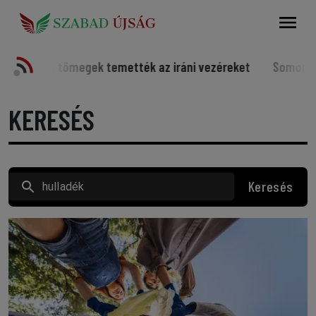
Keresés
ek temették az iráni vezéreket
Somorjai sportolók a vilá
KERESÉS
Keresés