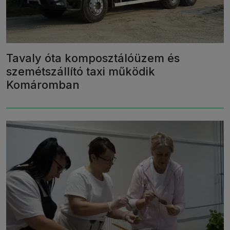
Tavaly óta komposztálóüzem és
szemétszállító taxi működik
Komáromban