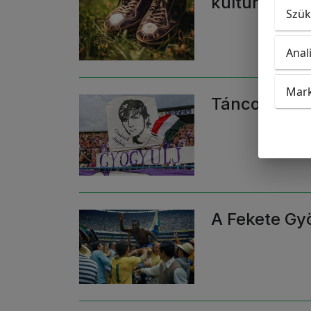
kultúránk fe
Szük
Anal
Mark
Táncolj Törő
A Fekete G