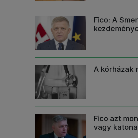
Fico: A Sme
kezdeményez
A kórházak n
Fico azt mon
vagy katona