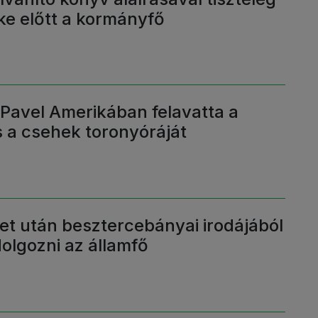
ke előtt a kormányfő
s Pavel Amerikában felavatta a
 a csehek toronyóráját
et után besztercebányai irodájából
dolgozni az államfő