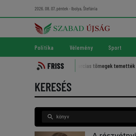
2026. 08. 07. péntek - Ibolya, Štefánia
Politika
Vélemény
Sport
FRISS
elleme kísérti a sportot
Harcias tömegek temették az irán
KERESÉS
A részvétnyi