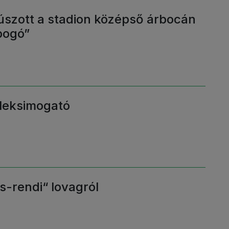
szott a stadion középső árbocán
bogó”
éleksimogató
s-rendi“ lovagról