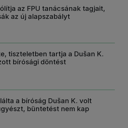
ólítja az FPU tanácsának tagjait,
ák az új alapszabályt
e, tiszteletben tartja a Dušan K.
ott bírósági döntést
álta a bíróság Dušan K. volt
ügyészt, büntetést nem kap