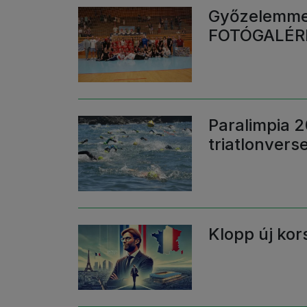
Győzelemmel
FOTÓGALÉR
Paralimpia 2
triatlonver
Klopp új kor