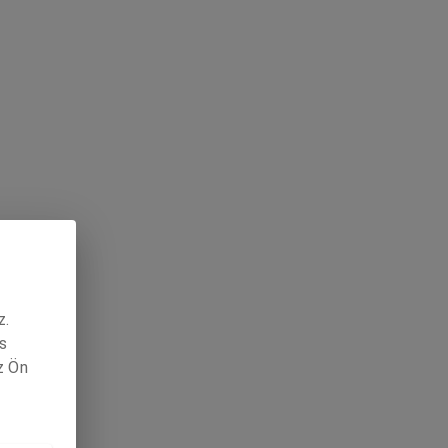
z.
s
z Ön