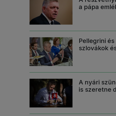
a pápa emlé
Pellegrini é
szlovákok és
A nyári szün
is szeretne 