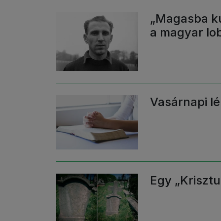
„Magasba kú
a magyar lo
Vasárnapi l
Egy „Krisztu