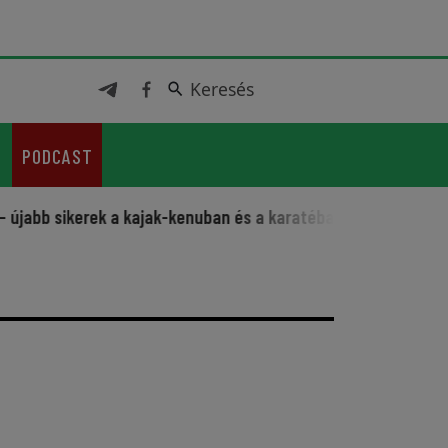
Keresés
Keresés
PODCAST
bb sikerek a kajak-kenuban és a karatéban
Sportos fesztiv