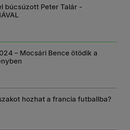
 búcsúzott Peter Talár -
IÁVAL
024 – Mocsári Bence ötödik a
senyben
szakot hozhat a francia futballba?