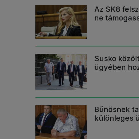
Az SK8 felsz
ne támogass
Susko közölt
ügyében hoz
Bűnösnek tal
különleges 