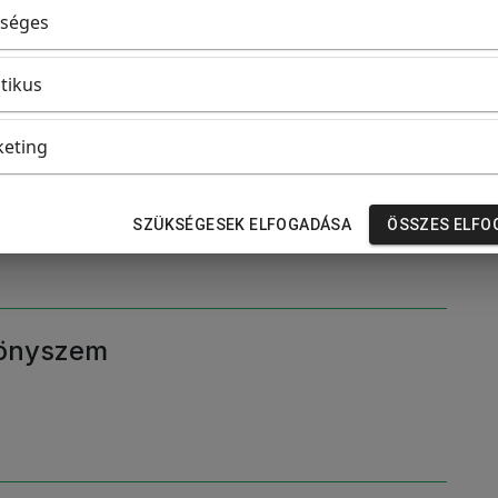
jlődéséhez”
séges
itikus
eting
SZÜKSÉGESEK ELFOGADÁSA
ÖSSZES ELFO
yönyszem