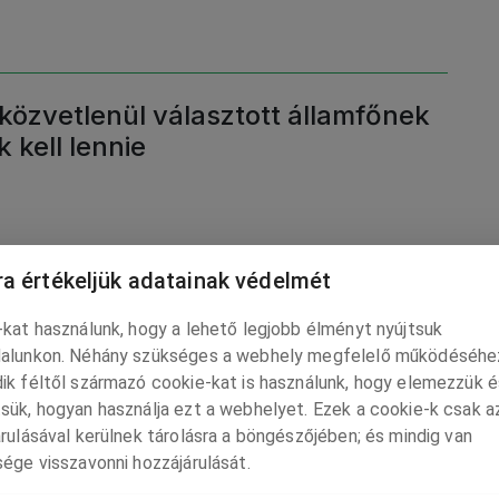
közvetlenül választott államfőnek
 kell lennie
a értékeljük adatainak védelmét
tett minden idők legjobb játékosa
kat használunk, hogy a lehető legjobb élményt nyújtsuk
alunkon. Néhány szükséges a webhely megfelelő működéséhe
ik féltől származó cookie-kat is használunk, hogy elemezzük é
sük, hogyan használja ezt a webhelyet. Ezek a cookie-k csak a
rulásával kerülnek tárolásra a böngészőjében; és mindig van
ége visszavonni hozzájárulását.
zzásegíthet bennünket szellemi