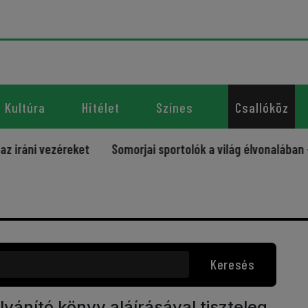
Kultúra
Hitélet
Színes
Csallóköz
i vezéreket
Somorjai sportolók a világ élvonalában – úja
Keresés
lvánító könyv aláírásával tiszteleg