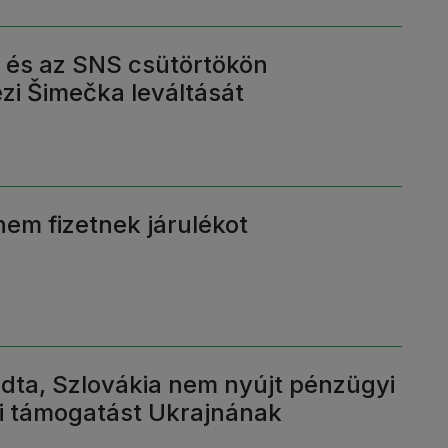
r és az SNS csütörtökön
i Šimečka leváltását
em fizetnek járulékot
dta, Szlovákia nem nyújt pénzügyi
i támogatást Ukrajnának