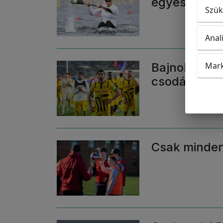
egyesben
Szük
Anal
Mark
Bajnokok Lig
csodájában
Csak minden 