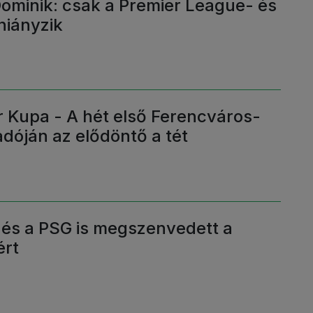
ominik: csak a Premier League- és
hiányzik
Kupa - A hét első Ferencváros-
dóján az elődöntő a tét
 és a PSG is megszenvedett a
ért