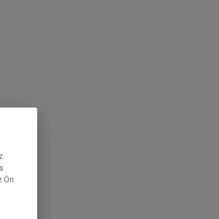
z.
s
z Ön