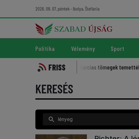
2026. 08. 07. péntek - Ibolya, Štefánia
Politika
Vélemény
Sport
FRISS
elleme kísérti a sportot
Harcias tömegek temették az irán
KERESÉS
Richter: A l