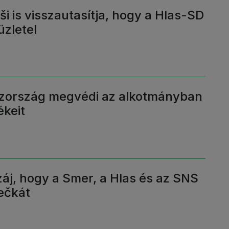
i is visszautasítja, hogy a Hlas-SD
üzletel
szország megvédi az alkotmányban
ékeit
áj, hogy a Smer, a Hlas és az SNS
ečkát