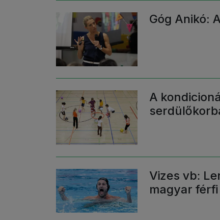
Góg Anikó: 
A kondicioná
serdülőkorb
Vizes vb: L
magyar férfi