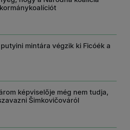
 kormánykoalíciót
putyini mintára végzik ki Ficóék a
?
árom képviselője még nem tudja,
szavazni Šimkovičováról