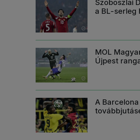
Szoboszlai D
a BL-serleg 
MOL Magyar 
Újpest ranga
A Barcelona
továbbjutás