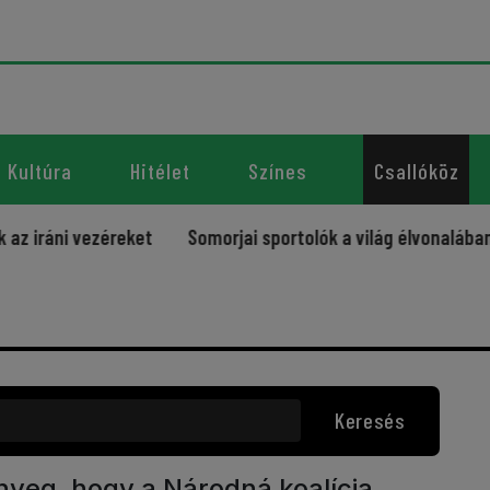
Kultúra
Hitélet
Színes
Csallóköz
i vezéreket
Somorjai sportolók a világ élvonalában – úja
Keresés
ényeg, hogy a Národná koalícia