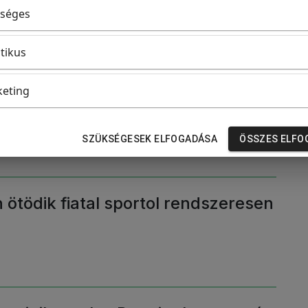
séges
itikus
eting
ája - A klubtörténet legnagyobb
 reménykednek Dortmundban
SZÜKSÉGESEK ELFOGADÁSA
ÖSSZES ELFO
ötödik fiatal sportol rendszeresen