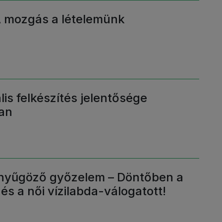
A mozgás a lételemünk
lis felkészítés jelentősége
an
enyűgöző győzelem – Döntőben a
 és a női vízilabda-válogatott!