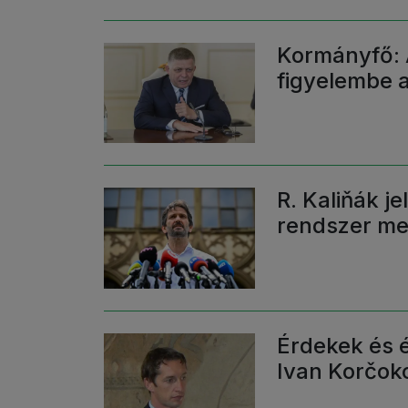
Kormányfő: 
figyelembe a
R. Kaliňák je
rendszer me
Érdekek és 
Ivan Korčok