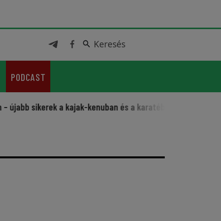
Keresés
Keresés
PODCAST
bb sikerek a kajak-kenuban és a karatéban
Sportos fesztiv