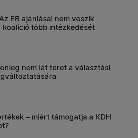
Az EB ajánlásai nem veszik
 koalíció több intézkedését
lenleg nem lát teret a választási
gváltoztatására
értékek – miért támogatja a KDH
ot?