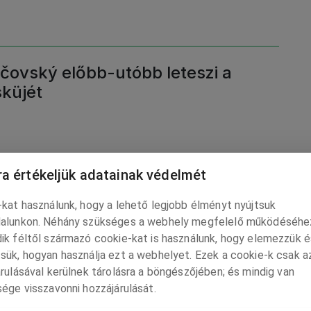
čovský előbb-utóbb leteszi a
sküjét
a értékeljük adatainak védelmét
y haladjunk, füstmentesen
kat használunk, hogy a lehető legjobb élményt nyújtsuk
alunkon. Néhány szükséges a webhely megfelelő működéséhe
ik féltől származó cookie-kat is használunk, hogy elemezzük é
sük, hogyan használja ezt a webhelyet. Ezek a cookie-k csak a
rulásával kerülnek tárolásra a böngészőjében; és mindig van
ége visszavonni hozzájárulását.
sipes Tamara is a középfutamban