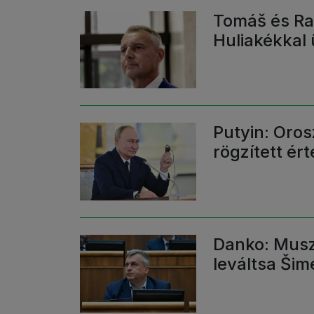
Tomáš és Raš
Huliakékkal 
Putyin: Oro
rögzített ért
Danko: Musz
leváltsa Šim