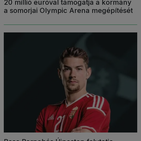
20 millió euróval támogatja a kormány
a somorjai Olympic Arena megépítését