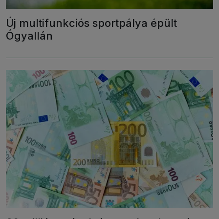
Új multifunkciós sportpálya épült
Ógyallán