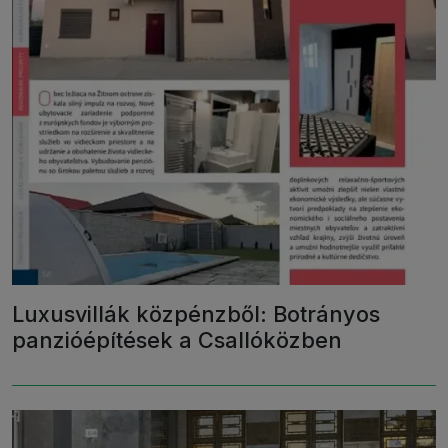
Luxusvillák közpénzből: Botrányos
panzióépítések a Csallóközben