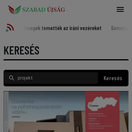
Keresés
temették az iráni vezéreket
Somorjai sportolók a világ é
KERESÉS
Keresés