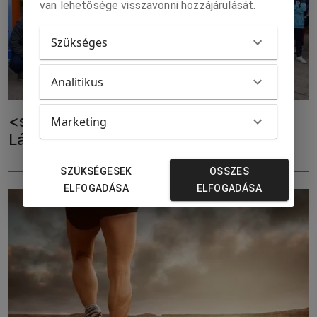
van lehetősége visszavonni hozzájárulását.
Szükséges
Analitikus
<strong>Identitáserősítő, hálaadó
Marketing
Lángfutás Medvén</strong>
SZÜKSÉGESEK
ÖSSZES
ELFOGADÁSA
ELFOGADÁSA