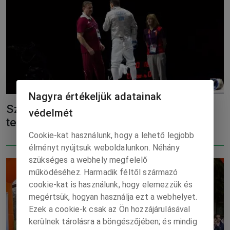
Nagyra értékeljük adatainak
Szilágyi Áron egyelőre egy-két évre
védelmét
tervez a páston
Cookie-kat használunk, hogy a lehető legjobb
élményt nyújtsuk weboldalunkon. Néhány
szükséges a webhely megfelelő
működéséhez. Harmadik féltől származó
cookie-kat is használunk, hogy elemezzük és
megértsük, hogyan használja ezt a webhelyet.
Ezek a cookie-k csak az Ön hozzájárulásával
kerülnek tárolásra a böngészőjében; és mindig