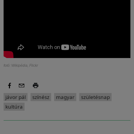
fotó: Wikipédia, Flickr
jávor pál
színész
magyar
születésnap
kultúra