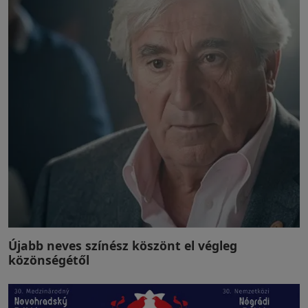
Újabb neves színész köszönt el végleg
közönségétől