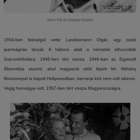
Jávor Pál és Karády Katalin
1934-ben feleségül vette Landesmann Olgát, egy zsidó
iparmágnás lányát. A háború alatt a németek elhurcolták
Sopronkőhidára. 1945-ben tért vissza. 1946-ban az Egyesült
Államokba utazott, ahol magyarok előtt lépett fel. Néhány
filmszerepet is kapott Hollywoodban, karrierje kint nem volt sikeres.
Végig honvágya volt, 1957-ben tért vissza Magyarországra.