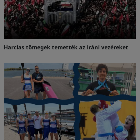
Harcias tömegek temették az iráni vezéreket