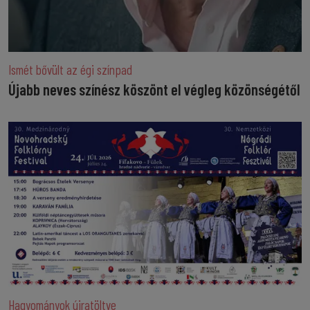
Ismét bővült az égi színpad
Újabb neves színész köszönt el végleg közönségétől
Hagyományok újratöltve