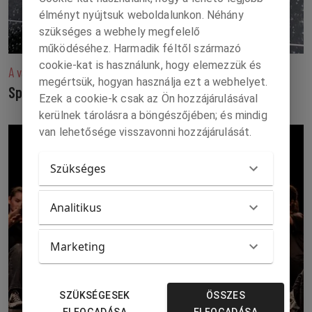
élményt nyújtsuk weboldalunkon. Néhány
szükséges a webhely megfelelő
működéséhez. Harmadik féltől származó
cookie-kat is használunk, hogy elemezzük és
A válasz vállvonás és teljes közöny
megértsük, hogyan használja ezt a webhelyet.
Spielberg megint kinyilatkoztat
Ezek a cookie-k csak az Ön hozzájárulásával
kerülnek tárolásra a böngészőjében; és mindig
van lehetősége visszavonni hozzájárulását.
Szükséges
Analitikus
Marketing
SZÜKSÉGESEK
ÖSSZES