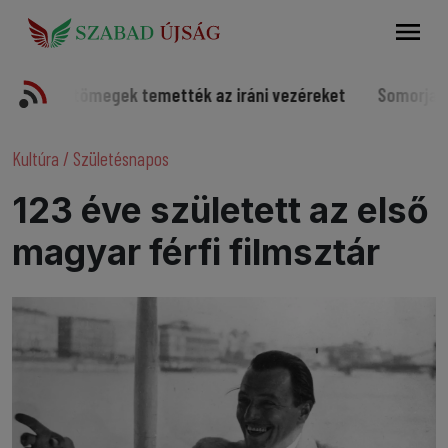
Keresés
megek temették az iráni vezéreket
Somorjai sportolók a v
Kultúra
/
Születésnapos
123 éve született az első
magyar férfi filmsztár