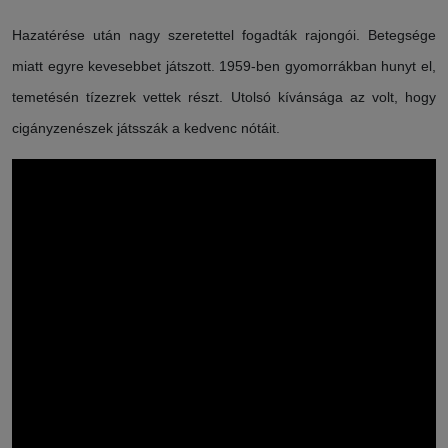
Hazatérése után nagy szeretettel fogadták rajongói. Betegsége
miatt egyre kevesebbet játszott. 1959-ben gyomorrákban hunyt el,
temetésén tízezrek vettek részt. Utolsó kívánsága az volt, hogy
cigányzenészek játsszák a kedvenc nótáit.