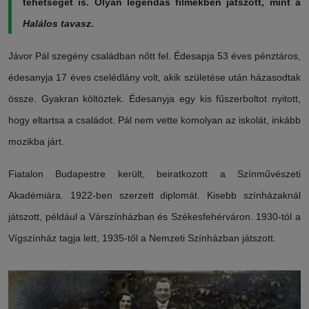
tehetségét is. Olyan legendás filmekben játszott, mint a
Halálos tavasz
.
Jávor Pál szegény családban nőtt fel. Édesapja 53 éves pénztáros,
édesanyja 17 éves cselédlány volt, akik születése után házasodtak
össze. Gyakran költöztek. Édesanyja egy kis fűszerboltot nyitott,
hogy eltartsa a családot. Pál nem vette komolyan az iskolát, inkább
mozikba járt.
Fiatalon Budapestre került, beiratkozott a Színművészeti
Akadémiára. 1922-ben szerzett diplomát. Kisebb színházaknál
játszott, például a Várszínházban és Székesfehérváron. 1930-tól a
Vígszínház tagja lett, 1935-től a Nemzeti Színházban játszott.