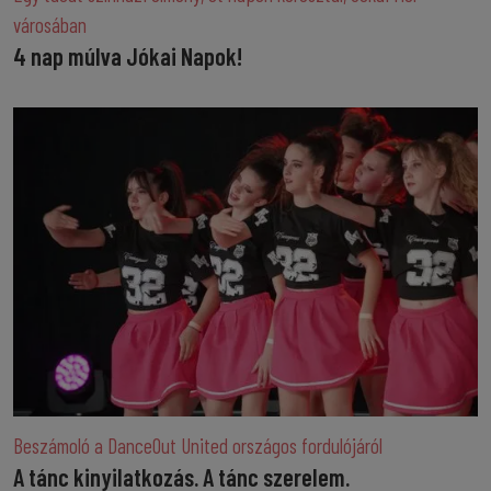
városában
4 nap múlva Jókai Napok!
Beszámoló a DanceOut United országos fordulójáról
A tánc kinyilatkozás. A tánc szerelem.