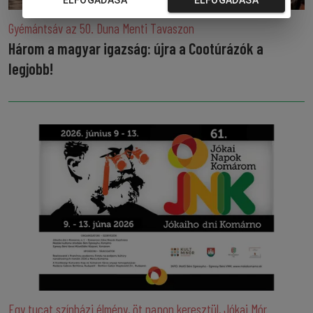
ELFOGADÁSA
ELFOGADÁSA
Gyémántsáv az 50. Duna Menti Tavaszon
Három a magyar igazság: újra a Cootúrázók a
legjobb!
Egy tucat színházi élmény, öt napon keresztül, Jókai Mór