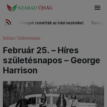
Keresés
megek temették az iráni vezéreket
Somorjai sportolók a v
Kultúra
/
Születésnapos
Február 25. – Híres
születésnapos – George
Harrison