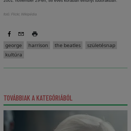
2001. november 29-én, 58 éves korában elhunyt tüdőrákban.
fotó: Flickr, Wikipédia
george
harrison
the beatles
születésnap
kultúra
TOVÁBBIAK A KATEGÓRIÁBÓL