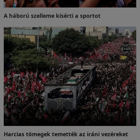
A háború szelleme kísérti a sportot
Harcias tömegek temették az iráni vezéreket