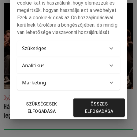
cookie-kat is használunk, hogy elemezzük és
megértsük, hogyan használja ezt a webhelyet.
Ezek a cookie-k csak az Ön hozzájárulásával
kerülnek tárolásra a böngészőjében; és mindig
van lehetősége visszavonni hozzájárulását.
Szükséges
Analitikus
Marketing
Gyémántsáv az 50. Duna Menti Tavaszon
SZÜKSÉGESEK
ÖSSZES
Három a magyar igazság: újra a Cootúrázók a
ELFOGADÁSA
ELFOGADÁSA
legjobb!