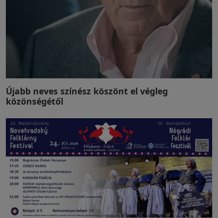
Újabb neves színész köszönt el végleg
közönségétől