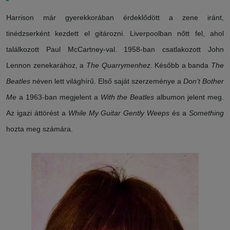
Harrison már gyerekkorában érdeklődött a zene iránt,
tinédzserként kezdett el gitározni. Liverpoolban nőtt fel, ahol
találkozott Paul McCartney-val. 1958-ban csatlakozott John
Lennon zenekarához, a
The Quarrymenhez
. Később a banda
The
Beatles
néven lett világhírű. Első saját szerzeménye a
Don’t Bother
Me
a 1963-ban megjelent a
With the Beatles
albumon jelent meg.
Az igazi áttörést a
While My Guitar Gently Weeps
és a
Something
hozta meg számára.