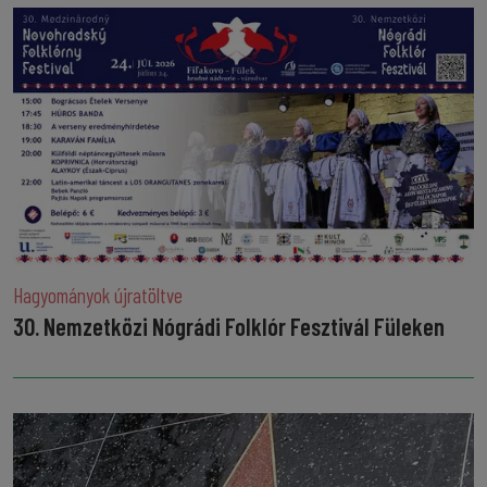
Hagyományok újratöltve
30. Nemzetközi Nógrádi Folklór Fesztivál Füleken