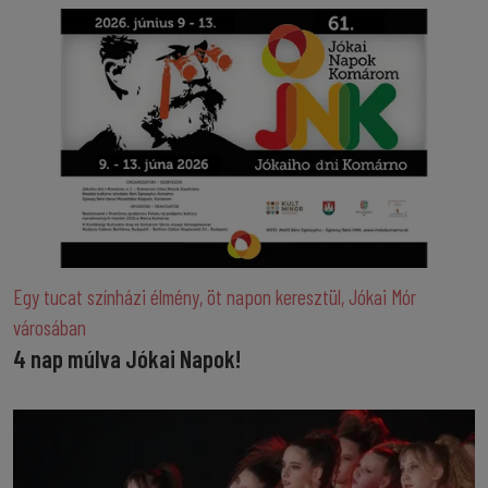
Egy tucat színházi élmény, öt napon keresztül, Jókai Mór
városában
4 nap múlva Jókai Napok!