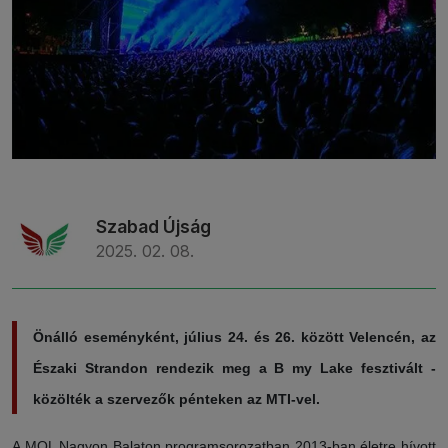
Szabad Újság
2025. 02. 08.
Önálló eseményként, július 24. és 26. között Velencén, az
Északi Strandon rendezik meg a B my Lake fesztivált -
közölték a szervezők pénteken az MTI-vel.
A MOL Nagyon Balaton programsorozatban 2013-ban életre hívott