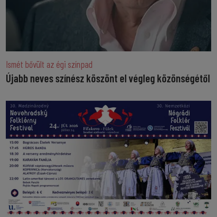
Ismét bővült az égi színpad
Újabb neves színész köszönt el végleg közönségétől