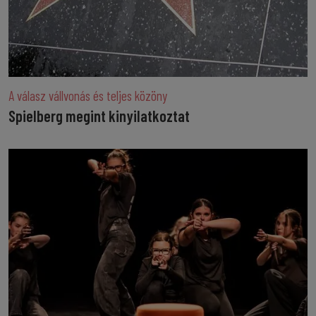
A válasz vállvonás és teljes közöny
Spielberg megint kinyilatkoztat