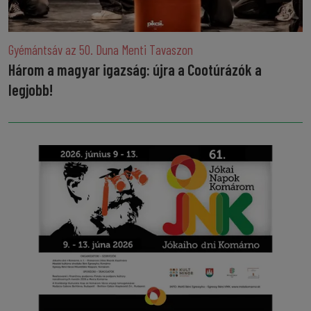
Gyémántsáv az 50. Duna Menti Tavaszon
Három a magyar igazság: újra a Cootúrázók a
legjobb!