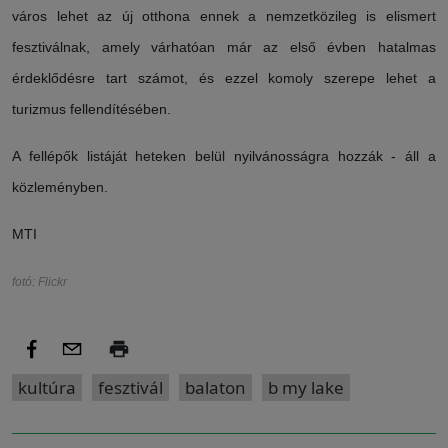
város lehet az új otthona ennek a nemzetközileg is elismert
fesztiválnak, amely várhatóan már az első évben hatalmas
érdeklődésre tart számot, és ezzel komoly szerepe lehet a
turizmus fellendítésében.
A fellépők listáját heteken belül nyilvánosságra hozzák - áll a
közleményben.
MTI
fotó: Flickr
kultúra
fesztivál
balaton
b my lake