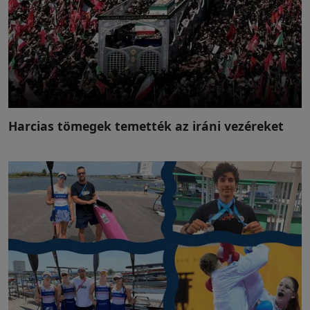
Harcias tömegek temették az iráni vezéreket