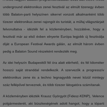
underground elektronikus zenei fesztivál az elmúlt tizenegy évben
több Balaton-parti helyszínen sikerrel vonzott alkalmanként több
tízezer elektronikus zenei rajongót és turistát, a műfaj világsztárjait
felvonultatva - idézték fel a közleményben, hozzátéve, hogy a
fesztivál már az első évben elnyerte Európa legjobb új fesztiválja
díját a European Festival Awards gálán, az elmúlt három évben
pedig a Balaton Sound részeként rendezték meg.
Az idei helyszín Budapesttől fél óra alatt elérhető, és fél kilométer
hosszú saját stranddal rendelkezik. A szervezők a progresszív
elektronikus zene és a techno legnagyobb nevei közül mintegy
száz fellépővel terveznek, és több tízezer látogatóra számítanak.
A közleményben idézték Krausz Györgyöt (Fidesz-KDNP), Velence
polgármesterét, aki büszkeségének adott hangot, hogy a tóparti