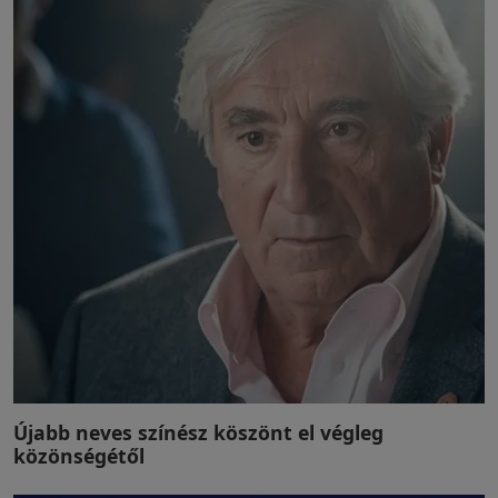
Újabb neves színész köszönt el végleg
közönségétől