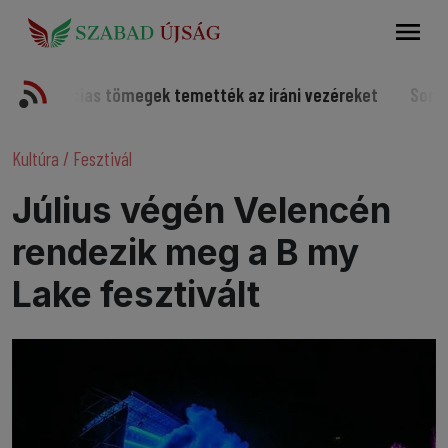
Keresés
cias tömegek temették az iráni vezéreket
Somorjai sporto
Kultúra
/
Fesztivál
Július végén Velencén
rendezik meg a B my
Lake fesztivált