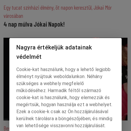
Egy tucat színházi élmény, öt napon keresztül, Jókai Mór
városában
4 nap múlva Jókai Napok!
Nagyra értékeljük adatainak
védelmét
Cookie-kat használunk, hogy a lehető legjobb
élményt nyújtsuk weboldalunkon. Néhány
szükséges a webhely megfelelő
működéséhez. Harmadik féltől származó
cookie-kat is használunk, hogy elemezzük és
megértsük, hogyan használja ezt a webhelyet.
Ezek a cookie-k csak az Ön hozzájárulásával
kerülnek tárolásra a böngészőjében; és mindig
van lehetősége visszavonni hozzájárulását.
Beszámoló a DanceOut United országos fordulójáról