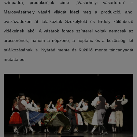
színpadra, produkciójuk címe: „Vásárhelyi vásártéren” –
Marosvásárhely vásári világát idézi meg a produkció, ahol
évszázadokon át találkoztak Székelyföld és Erdély különböző
vidékeinek lakói. A vásárok fontos színterei voltak nemcsak az
árucserének, hanem a népzene, a néptánc és a közösségi lét
találkozásának is. Nyárád mente és Küküllő mente táncanyagát
mutatta be.