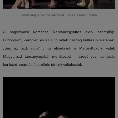
Összhangban a Csallóközivel. Forrás: Kalmár Csaba
A nagykaposi Komócsa Néptáncegyüttes aktív szereplője
Bodrogköz, Zemplén és az Ung vidék gazdag kulturális életének.
„Sej, az ózdi viola” című előadásuk a Maros-Küküllő vidék
Magyarózd táncanyagából merítkezett – szegényes, pontozó,
karikázó, csárdás és szökős táncok váltakoztak.