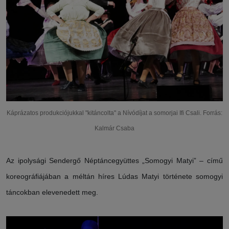
Káprázatos produkciójukkal "kitáncolta" a Nívódíjat a somorjai Ifi Csali. Forrás:
Kalmár Csaba
Az ipolysági Sendergő Néptáncegyüttes „Somogyi Matyi” – című
koreográfiájában a méltán híres Lúdas Matyi története somogyi
táncokban elevenedett meg.