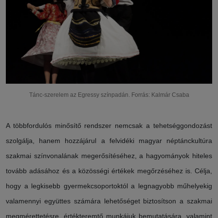
Tánc-szerelem az Egressy színpadán. Forrás: Kalmár Csaba
A többfordulós minősítő rendszer nemcsak a tehetséggondozást
szolgálja, hanem hozzájárul a felvidéki magyar néptánckultúra
szakmai színvonalának megerősítéséhez, a hagyományok hiteles
tovább adásához és a közösségi értékek megőrzéséhez is. Célja,
hogy a legkisebb gyermekcsoportoktól a legnagyobb műhelyekig
valamennyi együttes számára lehetőséget biztosítson a szakmai
megmérettetésre, értékteremtő munkájuk bemutatására, valamint