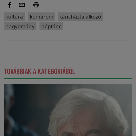
kultúra
komárom
táncháztalálkozó
hagyomány
néptánc
TOVÁBBIAK A KATEGÓRIÁBÓL