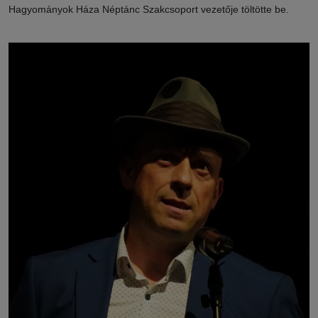
Hagyományok Háza Néptánc Szakcsoport vezetője töltötte be.