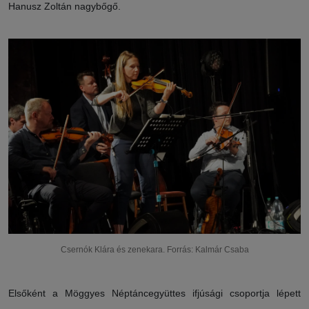
Hanusz Zoltán nagybőgő.
Csernók Klára és zenekara. Forrás: Kalmár Csaba
Elsőként a Möggyes Néptáncegyüttes ifjúsági csoportja lépett