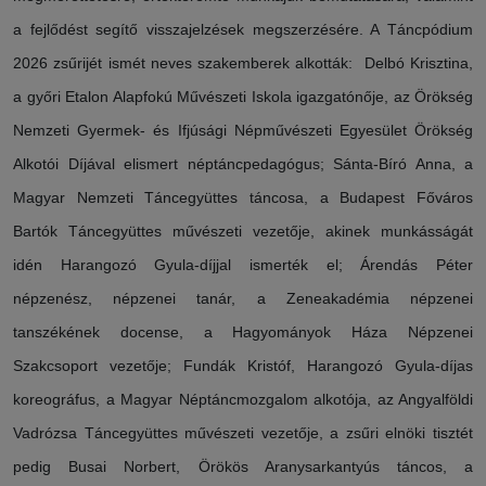
a fejlődést segítő visszajelzések megszerzésére. A Táncpódium
2026 zsűrijét ismét neves szakemberek alkották: Delbó Krisztina,
a győri Etalon Alapfokú Művészeti Iskola igazgatónője, az Örökség
Nemzeti Gyermek- és Ifjúsági Népművészeti Egyesület Örökség
Alkotói Díjával elismert néptáncpedagógus; Sánta-Bíró Anna, a
Magyar Nemzeti Táncegyüttes táncosa, a Budapest Főváros
Bartók Táncegyüttes művészeti vezetője, akinek munkásságát
idén Harangozó Gyula-díjjal ismerték el; Árendás Péter
népzenész, népzenei tanár, a Zeneakadémia népzenei
tanszékének docense, a Hagyományok Háza Népzenei
Szakcsoport vezetője; Fundák Kristóf, Harangozó Gyula-díjas
koreográfus, a Magyar Néptáncmozgalom alkotója, az Angyalföldi
Vadrózsa Táncegyüttes művészeti vezetője, a zsűri elnöki tisztét
pedig Busai Norbert, Örökös Aranysarkantyús táncos, a