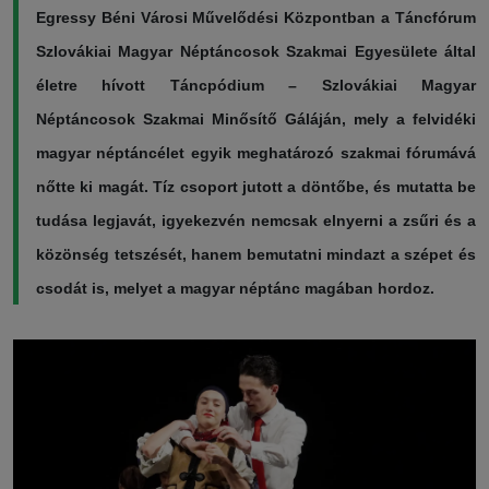
Egressy Béni Városi Művelődési Központban a Táncfórum
Szlovákiai Magyar Néptáncosok Szakmai Egyesülete által
életre hívott Táncpódium – Szlovákiai Magyar
Néptáncosok Szakmai Minősítő Gáláján, mely a felvidéki
magyar néptáncélet egyik meghatározó szakmai fórumává
nőtte ki magát. Tíz csoport jutott a döntőbe, és mutatta be
tudása legjavát, igyekezvén nemcsak elnyerni a zsűri és a
közönség tetszését, hanem bemutatni mindazt a szépet és
csodát is, melyet a magyar néptánc magában hordoz.