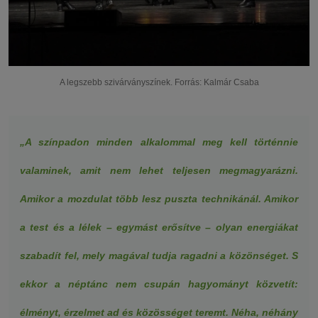
A legszebb szivárványszínek. Forrás: Kalmár Csaba
„A színpadon minden alkalommal meg kell történnie
valaminek, amit nem lehet teljesen megmagyarázni.
Amikor a mozdulat több lesz puszta technikánál. Amikor
a test és a lélek – egymást erősítve – olyan energiákat
szabadít fel, mely magával tudja ragadni a közönséget. S
ekkor a néptánc nem csupán hagyományt közvetít:
élményt, érzelmet ad és közösséget teremt. Néha, néhány