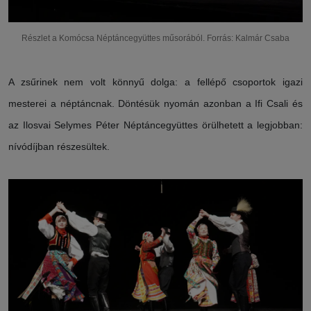
Részlet a Komócsa Néptáncegyüttes műsorából. Forrás: Kalmár Csaba
A zsűrinek nem volt könnyű dolga: a fellépő csoportok igazi
mesterei a néptáncnak. Döntésük nyomán azonban a Ifi Csali és
az Ilosvai Selymes Péter Néptáncegyüttes örülhetett a legjobban:
nívódíjban részesültek.