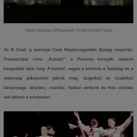
Vásári forgatag a Möggyessel. Forrás: Kalmár Csaba
Az Ifi Csali, a somorjai Csali Néptáncegyüttes ifjúsági csoportja.
Produkciójuk címe: „Kolotoč”: a Pozsony környéki vásárok
hangulatát idézi meg. A kolotoč, vagyis a körhinta a fiatalság és a
vidámság jelképeként jelenik meg. Szigetköz és Csallóköz
táncanyaga: lánytánc, csárdás, halászi verbunk és friss csárdás
volt látható a színpadon.