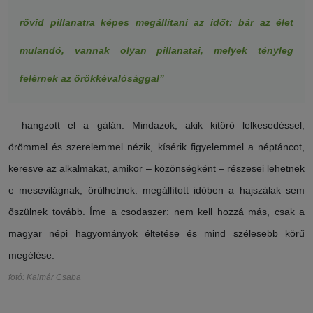
rövid pillanatra képes megállítani az időt: bár az élet
mulandó, vannak olyan pillanatai, melyek tényleg
felérnek az örökkévalósággal”
– hangzott el a gálán. Mindazok, akik kitörő lelkesedéssel,
örömmel és szerelemmel nézik, kísérik figyelemmel a néptáncot,
keresve az alkalmakat, amikor – közönségként – részesei lehetnek
e mesevilágnak, örülhetnek: megállított időben a hajszálak sem
őszülnek tovább. Íme a csodaszer: nem kell hozzá más, csak a
magyar népi hagyományok éltetése és mind szélesebb körű
megélése.
fotó: Kalmár Csaba