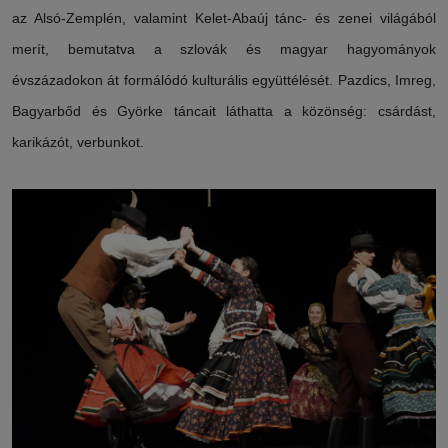
az Alsó-Zemplén, valamint Kelet-Abaúj tánc- és zenei világából
merít, bemutatva a szlovák és magyar hagyományok
évszázadokon át formálódó kulturális együttélését. Pazdics, Imreg,
Bagyarbőd és Györke táncait láthatta a közönség: csárdást,
karikázót, verbunkot.