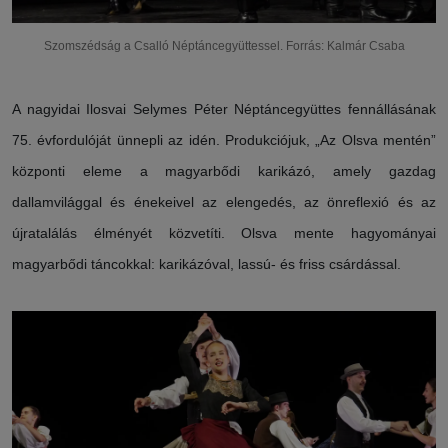
Szomszédság a Csalló Néptáncegyüttessel. Forrás: Kalmár Csaba
A nagyidai Ilosvai Selymes Péter Néptáncegyüttes fennállásának
75. évfordulóját ünnepli az idén. Produkciójuk, „Az Olsva mentén”
központi eleme a magyarbődi karikázó, amely gazdag
dallamvilággal és énekeivel az elengedés, az önreflexió és az
újratalálás élményét közvetíti. Olsva mente hagyományai
magyarbődi táncokkal: karikázóval, lassú- és friss csárdással.