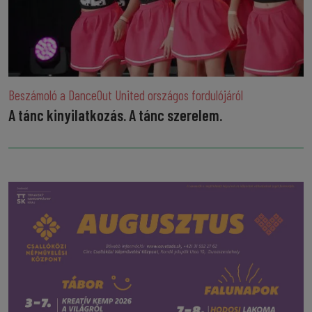
Beszámoló a DanceOut United országos fordulójáról
A tánc kinyilatkozás. A tánc szerelem.