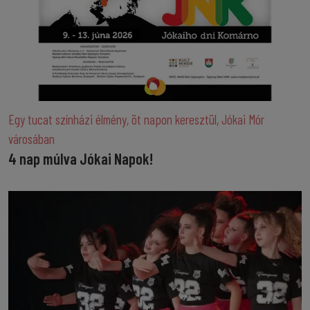
Egy tucat színházi élmény, öt napon keresztül, Jókai Mór
városában
4 nap múlva Jókai Napok!