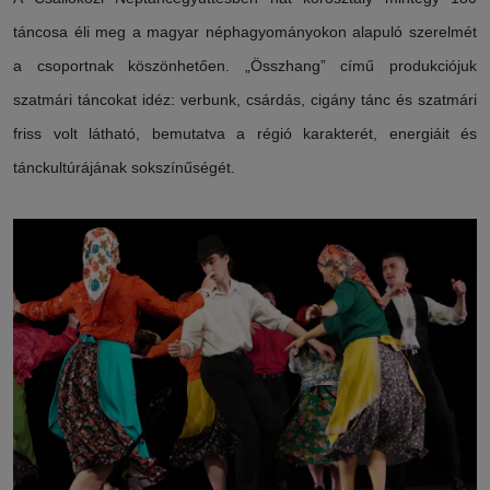
táncosa éli meg a magyar néphagyományokon alapuló szerelmét
a csoportnak köszönhetően. „Összhang” című produkciójuk
szatmári táncokat idéz: verbunk, csárdás, cigány tánc és szatmári
friss volt látható, bemutatva a régió karakterét, energiáit és
tánckultúrájának sokszínűségét.