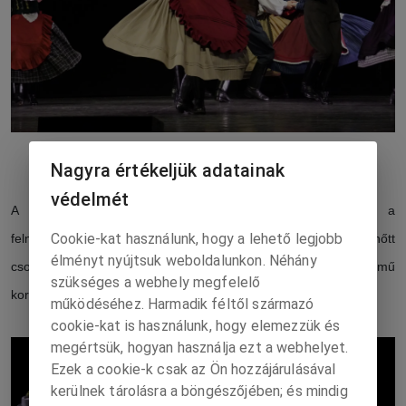
Nívódíj az Ilosvainak! Forrás: Kalmár Csaba
Nagyra értékeljük adatainak
védelmét
A Komárom Táncműhelyben óvodás korosztálytól egészen a
Cookie-kat használunk, hogy a lehető legjobb
felnőtt együttesig táncol megannyi korosztály. A műhely felnőtt
élményt nyújtsuk weboldalunkon. Néhány
csoportja, a Komárom Táncegyüttes „Varbói mulatság”című
szükséges a webhely megfelelő
koreográfiáját mutatta be.
működéséhez. Harmadik féltől származó
cookie-kat is használunk, hogy elemezzük és
megértsük, hogyan használja ezt a webhelyet.
Ezek a cookie-k csak az Ön hozzájárulásával
kerülnek tárolásra a böngészőjében; és mindig