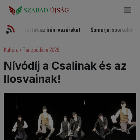
Keresés
k az iráni vezéreket
Somorjai sportolók a világ élvonalá
Kultúra
/
Táncpódium 2026
Nívódíj a Csalinak és az
Ilosvainak!