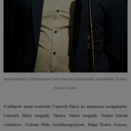
Busai Norbert, a Táncpódium 2026 minősítő gála döntője zsűrielnöke. Forrás:
Kalmár Csaba
A fellépők zenei kíséretét Csernók Klára és zenekara szolgáltatta:
Csernók Klára hegedű, Takács Ádám hegedű, Szabó Dániel
cimbalom, Csávás Attila fúvóshangszerek, Papp Endre brácsa,