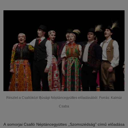
Részlet a Csallóközi Ifjúsági Néptáncegyüttes előadásából. Forrás: Kalmár
Csaba
A somorjai Csalló Néptáncegyüttes „Szomszédság” című előadása