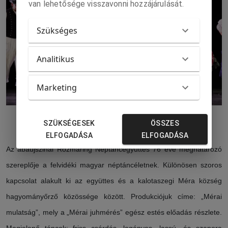
van lehetősége visszavonni hozzájárulását.
Szükséges
Analitikus
Marketing
Varbói mulatság a Komárom Táncegyüttessel. Forrás: Kalmár Csaba
SZÜKSÉGESEK
ÖSSZES
ELFOGADÁSA
ELFOGADÁSA
Az abaújszinai Rozmaring Néptáncegyüttes 76 éve meghatározó
szereplője a felvidéki magyar néptáncéletnek. Különösen szoros
kapcsolat alakult ki az együttes és a kalotaszegi Méra község
hagyományőrző közössége között. Produkciójuk címe: „Mérai
mulatság”, mely a „Mérai juhmérés” egész estés előadás részlete.
Megjelenő táncok: friss csárdás, legényes, lassú- és szapora