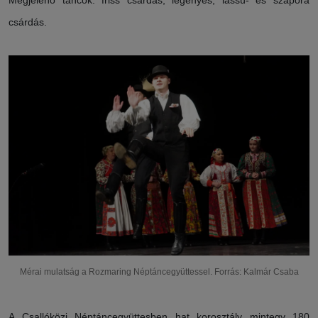
csárdás.
Mérai mulatság a Rozmaring Néptáncegyüttessel. Forrás: Kalmár Csaba
A Csallóközi Néptáncegyüttesben hat korosztály mintegy 180