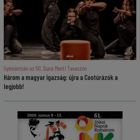
Gyémántsáv az 50. Duna Menti Tavaszon
Három a magyar igazság: újra a Cootúrázók a
legjobb!