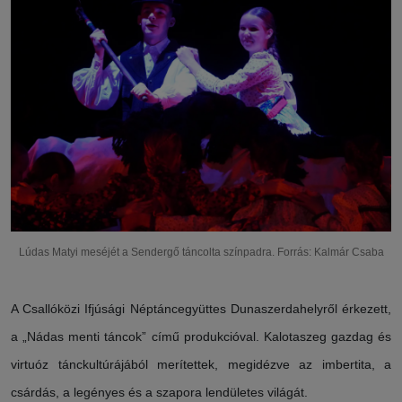
Lúdas Matyi meséjét a Sendergő táncolta színpadra. Forrás: Kalmár Csaba
A Csallóközi Ifjúsági Néptáncegyüttes Dunaszerdahelyről érkezett,
a „Nádas menti táncok” című produkcióval. Kalotaszeg gazdag és
virtuóz tánckultúrájából merítettek, megidézve az imbertita, a
csárdás, a legényes és a szapora lendületes világát.