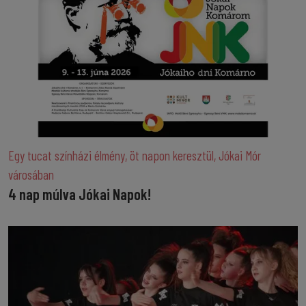
Egy tucat színházi élmény, öt napon keresztül, Jókai Mór
városában
4 nap múlva Jókai Napok!