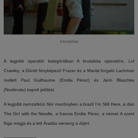
A brutalista
A legjobb operatőr kategóriában A brutalista operatőre, Lol
Crawley, a Dűnét fényképező Frazer és a Mariát forgató Lachman
mellett Paul Guilhaume (Emilia Pérez) és Jarin Blaschke
(Nosferatu) kapott jelölést.
A legjobb nemzetközi film mezőnyben a brazil I’m Still Here, a dán
The Girl with the Needle, a francia Emilia Pérez, a német A szent
füge magja és a lett Áradás verseng a díjért.