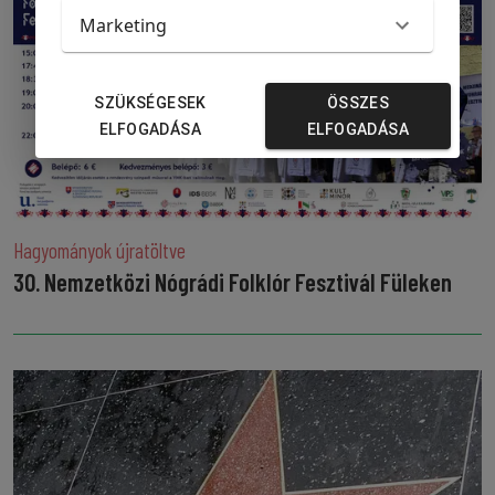
Marketing
SZÜKSÉGESEK
ÖSSZES
ELFOGADÁSA
ELFOGADÁSA
Hagyományok újratöltve
30. Nemzetközi Nógrádi Folklór Fesztivál Füleken