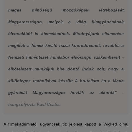
magas minőségű mozgóképek létrehozását
Magyarországon, melyek a világ filmgyártásának
élvonalából is kiemelkednek. Mindnyájunk elismerése
megilleti a filmek kiváló hazai koproducereit, továbbá a
Nemzeti Filmintézet Filmlabor elsőrangú szakembereit -
elkötelezett munkájuk híre döntő indok volt, hogy a
különleges technikával készült A brutalista és a Maria
gyártását Magyarországra hozták az alkotók"
-
hangsúlyozta Káel Csaba.
A filmakadémiától ugyancsak tíz jelölést kapott a Wicked című