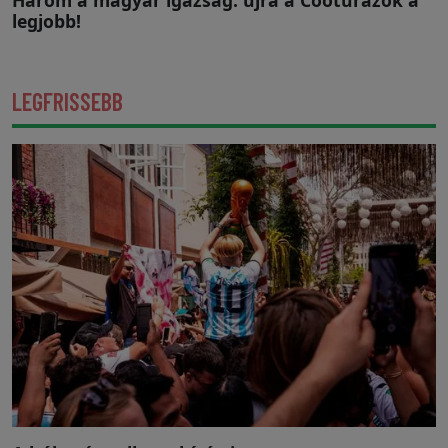
Három a magyar igazság: újra a Cootúrázók a
legjobb!
LEGFRISSEBB