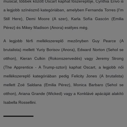
musical, többek között Oscart kaphat főszereplője, Cynthia Erivo is
a legjobb színésznő kategóriában, amelyben Fernanda Torres (I'm
Still Here), Demi Moore (A szer), Karla Sofía Gascón (Emilia
Pérez) és Mikey Madison (Anora) esélyes még.
A legjobb férfi mellékszereplő mezőnyben Guy Pearce (A
brutalista) mellett Yuriy Borisov (Anora), Edward Norton (Sehol se
otthon), Kieran Culkin (Rokonszenvedés) vagy Jeremy Strong
(The Apprentice - A Trump-sztori) kaphat Oscart, a legjobb női
mellékszereplő kategóriában pedig Felicity Jones (A brutalista)
mellett Zoë Saldana (Emilia Pérez), Monica Barbaro (Sehol se
otthon), Ariana Grande (Wicked) vagy a Konklávé apácáját alakító
Isabella Rossellini.