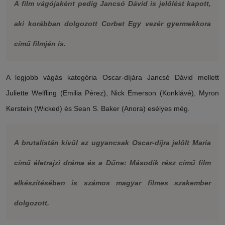
A film vágójaként pedig Jancsó Dávid is jelölést kapott,
aki korábban dolgozott Corbet
Egy vezér gyermekkora
című filmjén is.
A legjobb vágás kategória Oscar-díjára Jancsó Dávid mellett
Juliette Welfling (Emilia Pérez), Nick Emerson (Konklávé), Myron
Kerstein (Wicked) és Sean S. Baker (Anora) esélyes még.
A brutalistán kívül az ugyancsak Oscar-díjra jelölt
Maria
című életrajzi dráma és a
Dűne: Második rész
című film
elkészítésében is számos magyar filmes szakember
dolgozott.