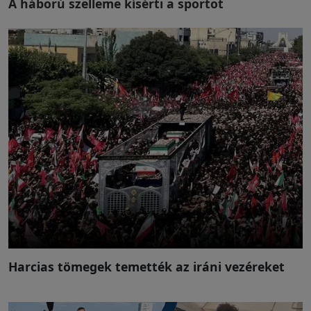
A háború szelleme kísérti a sportot
Harcias tömegek temették az iráni vezéreket