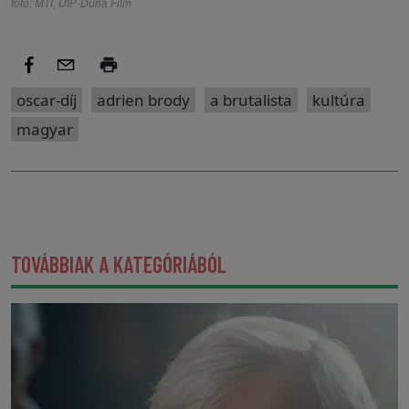
fotó: MTI, UIP-Duna Film
oscar-díj
adrien brody
a brutalista
kultúra
magyar
TOVÁBBIAK A KATEGÓRIÁBÓL