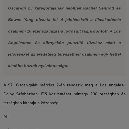
Oscar-díj 23 kategóriájának jelöltjeit Rachel Sennott és
Bowen Yang olvasta fel. A jelölésekről a filmakadémia
csaknem 10 ezer szavazásra jogosult tagja döntött. A Los
Angelesben és környékén pusztító tűzvész miatt a
jelöléseket az eredetileg tervezettnél csaknem egy héttel
később hozták nyilvánosságra.
A 97. Oscar-gálát március 2-án rendezik meg a Los Angeles-i
Dolby Színházban. Élő közvetítését mintegy 200 országban és
térségben láthatja a közönség.
MTI