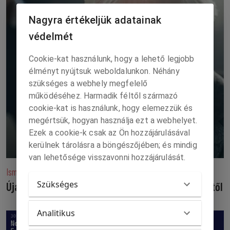
Nagyra értékeljük adatainak
védelmét
Cookie-kat használunk, hogy a lehető legjobb
élményt nyújtsuk weboldalunkon. Néhány
szükséges a webhely megfelelő
működéséhez. Harmadik féltől származó
cookie-kat is használunk, hogy elemezzük és
megértsük, hogyan használja ezt a webhelyet.
Ezek a cookie-k csak az Ön hozzájárulásával
kerülnek tárolásra a böngészőjében; és mindig
van lehetősége visszavonni hozzájárulását.
Ismét bővült az égi színpad
Szükséges
Újabb neves színész köszönt el végleg közönségétől
Analitikus