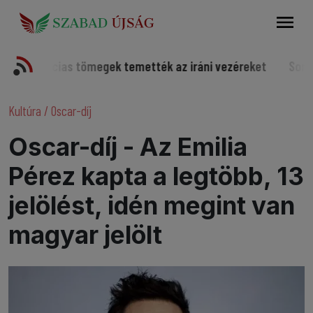
Keresés
as tömegek temették az iráni vezéreket
Somorjai sportoló
Kultúra
/
Oscar-díj
Oscar-díj - Az Emilia
Pérez kapta a legtöbb, 13
jelölést, idén megint van
magyar jelölt