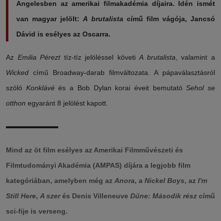
Angelesben az amerikai filmakadémia díjaira. Idén ismét
van magyar jelölt:
A brutalista
című film vágója, Jancsó
Dávid is esélyes az Oscarra.
Az
Emilia Pérezt
tíz-tíz jelöléssel követi
A brutalista
, valamint a
Wicked
című Broadway-darab filmváltozata. A pápaválasztásról
szóló
Konklávé
és a Bob Dylan korai éveit bemutató
Sehol se
otthon
egyaránt 8 jelölést kapott.
Mind az öt film esélyes az Amerikai Filmművészeti és
Filmtudományi Akadémia (AMPAS) díjára a legjobb film
kategóriában, amelyben még az
Anora
, a
Nickel Boys
, az
I'm
Still Here
,
A szer
és Denis Villeneuve
Dűne: Második rész
című
sci-fije is verseng.