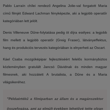
Pablo Larraín chílei rendező Angelina Jolie-val forgatott Maria
című filmjét Edward Lachman fényképezte, aki a legjobb operatőr
kategóriában lett jelölt.
Denis Villeneuve Dűne-folytatása pedig öt díjra esélyes: a legjobb
film mellett a legjobb operatőr (Greig Fraser), látványeffektus,
hang és produkciós tervezés kategóriában is elnyerheti az Oscart.
Káel Csaba mozgóképipar fejlesztéséért felelős kormánybiztos
közleményben gratulált Jancsó Dávidnak és minden magyar
filmesnek, aki hozzátett A brutalista, a Dűne és a Maria
világsikeréhez.
"Példaértékű a filmiparban az állam és a magánszektor
összefogása, ami az elmúlt években lehetővé tette olyan