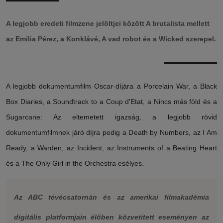
A legjobb eredeti filmzene jelöltjei között A brutalista mellett
az Emilia Pérez, a Konklávé, A vad robot és a Wicked szerepel.
A legjobb dokumentumfilm Oscar-díjára a Porcelain War, a Black
Box Diaries, a Soundtrack to a Coup d'Etat, a Nincs más föld és a
Sugarcane: Az eltemetett igazság, a legjobb rövid
dokumentumfilmnek járó díjra pedig a Death by Numbers, az I Am
Ready, a Warden, az Incident, az Instruments of a Beating Heart
és a The Only Girl in the Orchestra esélyes.
Az ABC tévécsatornán és az amerikai filmakadémia
digitális platformjain élőben közvetített eseményen az