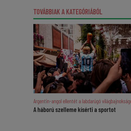
TOVÁBBIAK A KATEGÓRIÁBÓL
Argentin-angol ellentét a labdarúgó világbajnokság
A háború szelleme kísérti a sportot