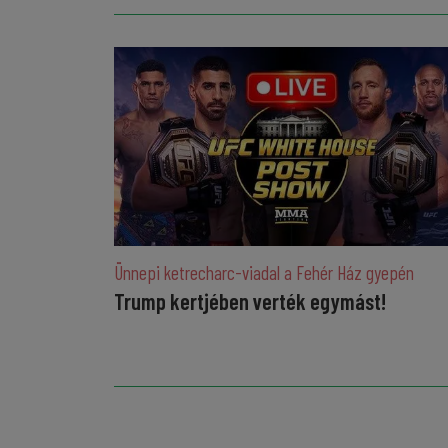
Ünnepi ketrecharc-viadal a Fehér Ház gyepén
Trump kertjében verték egymást!