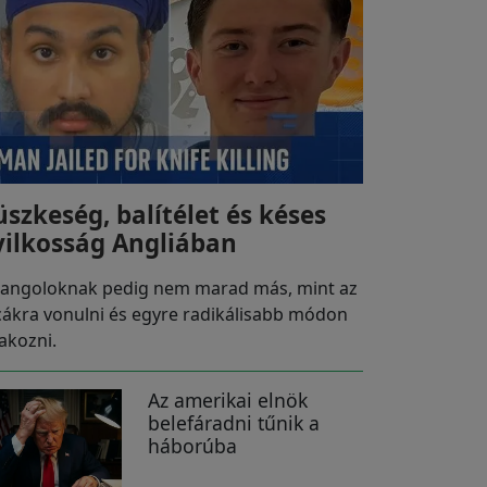
üszkeség, balítélet és késes
yilkosság Angliában
 angoloknak pedig nem marad más, mint az
cákra vonulni és egyre radikálisabb módon
takozni.
Az amerikai elnök
belefáradni tűnik a
háborúba