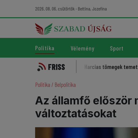
2026. 08. 06. csütörtök - Bettina, Jozefína
Politika
Vélemény
Sport
FRISS
elleme kísérti a sportot
Harcias tömegek temették az irá
Politika
/
Belpolitika
Az államfő először 
változtatásokat