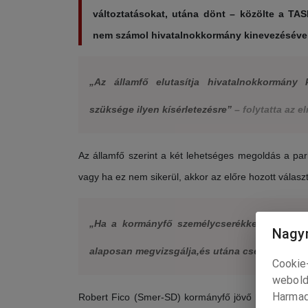
változtatásokat, utána dönt – közölte a TAS
nem számol hivatalnokkormány kinevezésével
„Az államfő elutasítja hivatalnokkormány 
szüksége ilyen kísérletezésre”
– folytatta az e
Az államfő szerint a két lehetséges megoldás a parl
vagy ha ez nem sikerül, akkor az előre hozott válasz
„Ha a kormányfő személycserékkel kapcsolat
Nagyr
alaposan megvizsgálja,és utána cselekszik”
– 
Cookie-
webold
Harmad
Robert Fico (Smer-SD) kormányfő jövő hétfőig, feb