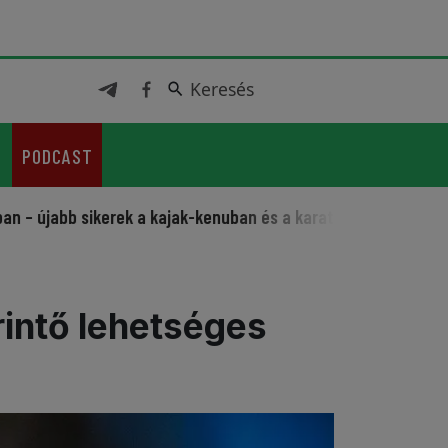
Keresés
Keresés
PODCAST
bb sikerek a kajak-kenuban és a karatéban
Sportos fesztiv
rintő lehetséges