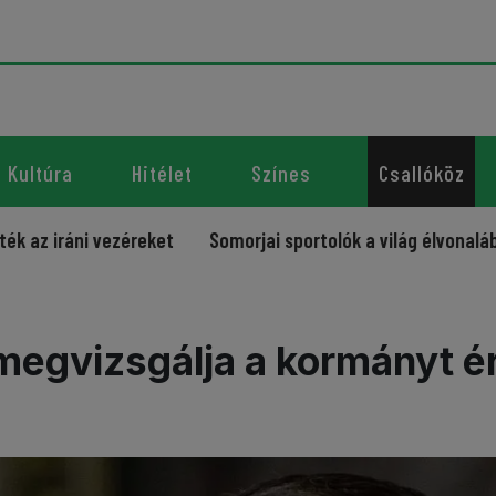
Kultúra
Hitélet
Színes
Csallóköz
ni vezéreket
Somorjai sportolók a világ élvonalában – úja
megvizsgálja a kormányt é