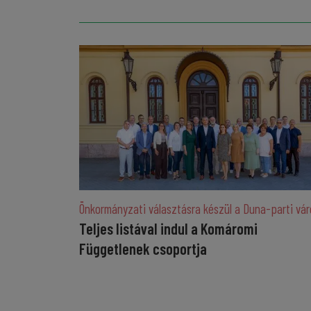
Önkormányzati választásra készül a Duna-parti vár
Teljes listával indul a Komáromi
Függetlenek csoportja