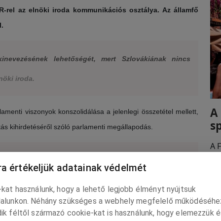
R-rel az elnöki iroda kommunikációs osztálya. Az államfő
.
kinevezésének lehetőségét, mert Szlovákiának nincs
lnöki iroda.
A
amenti viszonyok konszolidálása a jelenlegi összetétel mellett,
s
tás kihirdetéséről szóló parlamenti megállapodás.
A F
to
os javaslatot nyújt át az államfőnek, akkor azt előbb
a értékeljük adatainak védelmét
tu
tette hozzá az elnöki iroda.
ma
kat használunk, hogy a lehető legjobb élményt nyújtsuk
alunkon. Néhány szükséges a webhely megfelelő működéséhe
ik féltől származó cookie-kat is használunk, hogy elemezzük é
ruár 17-ig adott időt a Hlas-SD-nek és az SNS-nek a pártjukon