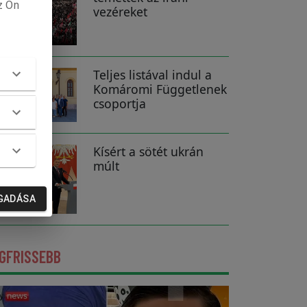
z Ön
vezéreket
Teljes listával indul a
Komáromi Függetlenek
csoportja
Kísért a sötét ukrán
múlt
GADÁSA
GFRISSEBB