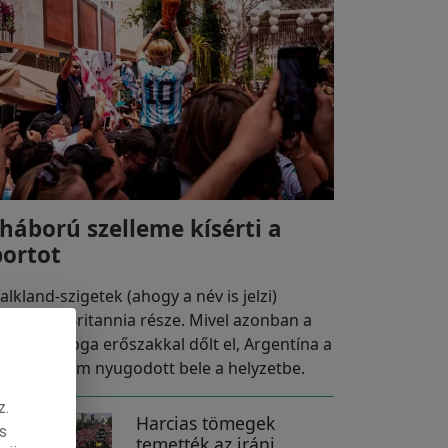
 háború szelleme kísérti a
portot
alkland-szigetek (ahogy a név is jelzi)
vábbra is Britannia része. Mivel azonban a
lajdonlás joga erőszakkal dőlt el, Argentína a
i napig nem nyugodott bele a helyzetbe.
z.
Harcias tömegek
s
temették az iráni