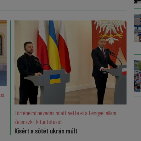
os
Történelmi névadás miatt vette el a Lengyel állam
Zelenszkij kitüntetését
Kísért a sötét ukrán múlt