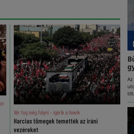
B
g
Az
ut
til
on
Vér fog még folyni – ígérik a híveik
Harcias tömegek temették az iráni
vezéreket