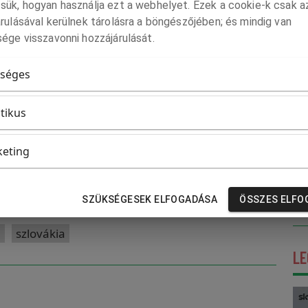
sük, hogyan használja ezt a webhelyet. Ezek a cookie-k csak a
ség visszaállítására. Ellenkező esetben beterjeszti Peter
rulásával kerülnek tárolásra a böngészőjében; és mindig van
sát. Andrej Danko SNS-elnök válaszul nyílt levelet írt Ficónak,
ége visszavonni hozzájárulását.
te a kormányfő eljárását. Matúš Šutaj Eštok, a Hlas-SD elnöke
séges
ítja a kormány parlamenti többségét. A Hlas felkínálta a Smer-
helyettes posztját.
itikus
eting
SZÜKSÉGESEK ELFOGADÁSA
ÖSSZES ELFO
a
szlovákia
LE