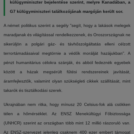
külügyminiszter bejelentése szerint, melyre Kanadában, a
G7 külügyminiszteri találkozójának margóján került sor.
A német politikus szerint a segély "segít, hogy a lakások melegek
maradjanak és világítással rendelkezzenek, és Oroszországnak ne
sikerüljön a polgári gáz- és távhőszolgáltatás elleni célzott
terrortámadásaival megtörnie a védők morálját hazájukban". A
pénzt humanitárius célokra szánják, és abból fedeznék egyebek
között a házak megsérült fűtési rendszereinek javítását,
áramfejlesztők, valamint olyan szükségleti cikkek szállítását, mint
takarók és tisztálkodási szerek.
Ukrajnában nem ritka, hogy mínusz 20 Celsius-fok alá csökken
télen a hőmérséklet. Az ENSZ Menekültügyi Főbiztossága
(UNHCR) szerint az országban több mint 12 millió rászoruló van.
Az ENSZ-szervezet jelenleg csaknem 400 ezer embert támogat