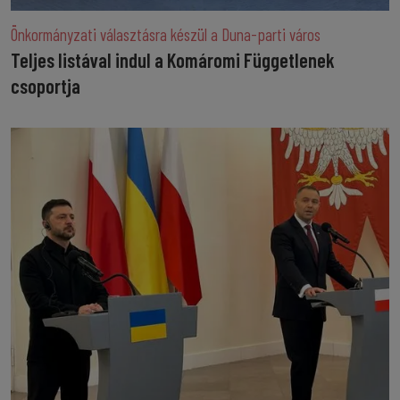
Önkormányzati választásra készül a Duna-parti város
Teljes listával indul a Komáromi Függetlenek
csoportja