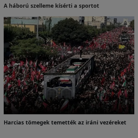
A háború szelleme kísérti a sportot
Harcias tömegek temették az iráni vezéreket