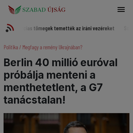
Keresés
rcias tömegek temették az iráni vezéreket
Somorjai spor
Politika
/
Megfagy a remény Ukrajnában?
Berlin 40 millió euróval
próbálja menteni a
menthetetlent, a G7
tanácstalan!