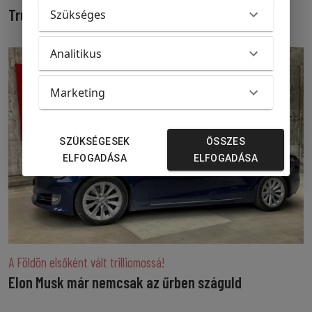
Trump kertjében verték egymást!
Szükséges
Analitikus
Marketing
SZÜKSÉGESEK
ÖSSZES
ELFOGADÁSA
ELFOGADÁSA
A Földön elsőként vált trilliomossá!
Elon Musk már nemcsak az űrben száguld