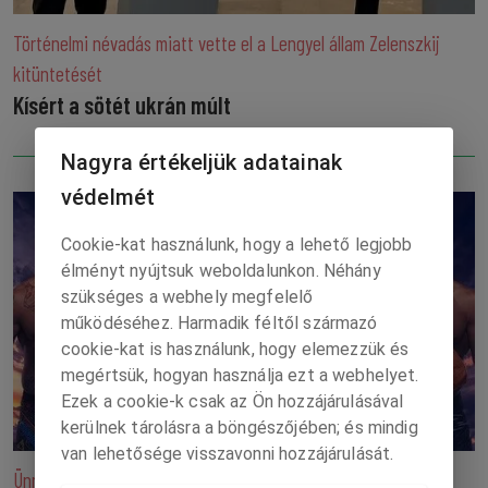
Történelmi névadás miatt vette el a Lengyel állam Zelenszkij
kitüntetését
Kísért a sötét ukrán múlt
Nagyra értékeljük adatainak
védelmét
Cookie-kat használunk, hogy a lehető legjobb
élményt nyújtsuk weboldalunkon. Néhány
szükséges a webhely megfelelő
működéséhez. Harmadik féltől származó
cookie-kat is használunk, hogy elemezzük és
megértsük, hogyan használja ezt a webhelyet.
Ezek a cookie-k csak az Ön hozzájárulásával
kerülnek tárolásra a böngészőjében; és mindig
van lehetősége visszavonni hozzájárulását.
Ünnepi ketrecharc-viadal a Fehér Ház gyepén