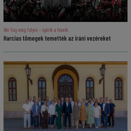
Vér fog még folyni – ígérik a híveik
Harcias tömegek temették az iráni vezéreket