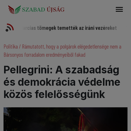
Keresés
Harcias tömegek temették az iráni vezéreket
Somorjai spo
Politika
/
Rámutatott, hogy a polgárok elégedetlensége nem a
Bársonyos forradalom eredményeiből fakad
Pellegrini: A szabadság
és demokrácia védelme
közös felelősségünk