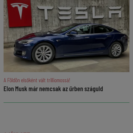
A Földön elsőként vált trilliomossá!
Elon Musk már nemcsak az űrben száguld