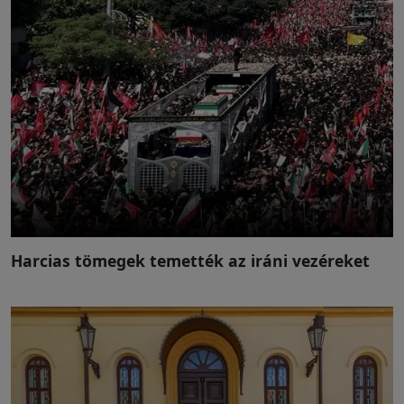
Harcias tömegek temették az iráni vezéreket