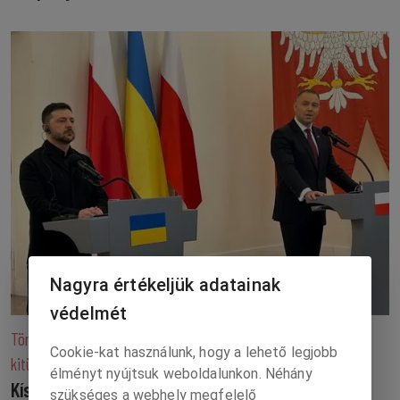
Nagyra értékeljük adatainak
védelmét
Történelmi névadás miatt vette el a Lengyel állam Zelenszkij
Cookie-kat használunk, hogy a lehető legjobb
kitüntetését
élményt nyújtsuk weboldalunkon. Néhány
Kísért a sötét ukrán múlt
szükséges a webhely megfelelő