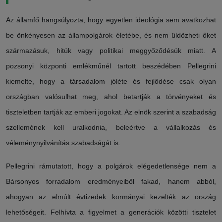
Az államfő hangsúlyozta, hogy egyetlen ideológia sem avatkozhat
be önkényesen az állampolgárok életébe, és nem üldözheti őket
származásuk, hitük vagy politikai meggyőződésük miatt. A
pozsonyi központi emlékműnél tartott beszédében Pellegrini
kiemelte, hogy a társadalom jóléte és fejlődése csak olyan
országban valósulhat meg, ahol betartják a törvényeket és
tiszteletben tartják az emberi jogokat. Az elnök szerint a szabadság
szellemének kell uralkodnia, beleértve a vállalkozás és
véleménynyilvánítás szabadságát is.
Pellegrini rámutatott, hogy a polgárok elégedetlensége nem a
Bársonyos forradalom eredményeiből fakad, hanem abból,
ahogyan az elmúlt évtizedek kormányai kezelték az ország
lehetőségeit. Felhívta a figyelmet a generációk közötti tisztelet