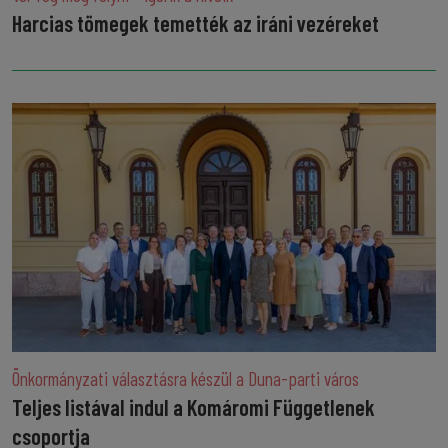
Harcias tömegek temették az iráni vezéreket
Önkormányzati választásra készül a Duna-parti város
Teljes listával indul a Komáromi Függetlenek
csoportja