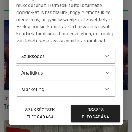
működéséhez. Harmadik féltől származó
cookie-kat is használunk, hogy elemezzük és
megértsük, hogyan használja ezt a webhelyet.
Ezek a cookie-k csak az Ön hozzájárulásával
kerülnek tárolásra a böngészőjében; és mindig
van lehetősége visszavonni hozzájárulását.
Szükséges
Analitikus
Marketing
Ünnepi ketrecharc-viadal a Fehér Ház gyepén
Trump kertjében verték egymást!
SZÜKSÉGESEK
ÖSSZES
ELFOGADÁSA
ELFOGADÁSA