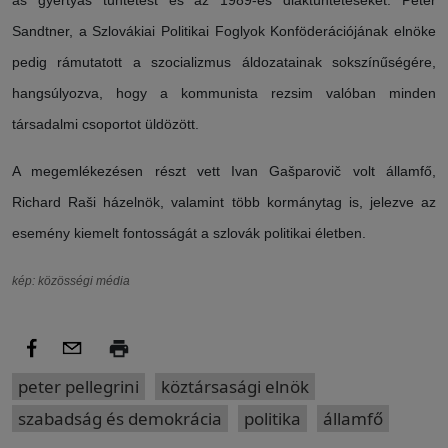
as gyertyás tüntetést és az 1989-es diáktüntetéseket. Peter
Sandtner, a Szlovákiai Politikai Foglyok Konföderációjának elnöke
pedig rámutatott a szocializmus áldozatainak sokszínűségére,
hangsúlyozva, hogy a kommunista rezsim valóban minden
társadalmi csoportot üldözött.
A megemlékezésen részt vett Ivan Gašparovič volt államfő,
Richard Raši házelnök, valamint több kormánytag is, jelezve az
esemény kiemelt fontosságát a szlovák politikai életben.
kép: közösségi média
peter pellegrini
köztársasági elnök
szabadság és demokrácia
politika
államfő