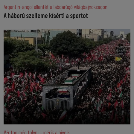
Argentin-angol ellentét a labdarúgó világbajnokságon
A háború szelleme kísérti a sportot
Vér fog még folyni – ígérik a híveik