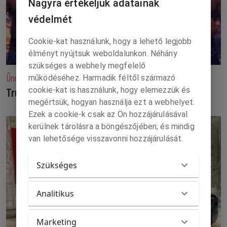
Nagyra értékeljük adatainak
védelmét
Cookie-kat használunk, hogy a lehető legjobb
élményt nyújtsuk weboldalunkon. Néhány
szükséges a webhely megfelelő
Ünnepi ketrecharc-viadal a Fehér Ház gyepén
működéséhez. Harmadik féltől származó
cookie-kat is használunk, hogy elemezzük és
Trump kertjében verték egymást!
megértsük, hogyan használja ezt a webhelyet.
Ezek a cookie-k csak az Ön hozzájárulásával
kerülnek tárolásra a böngészőjében; és mindig
van lehetősége visszavonni hozzájárulását.
Szükséges
Analitikus
Marketing