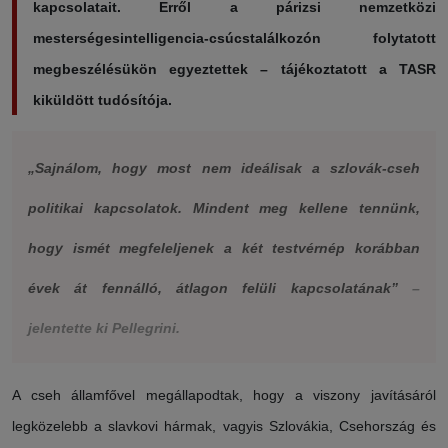
kapcsolatait. Erről a párizsi nemzetközi
mesterségesintelligencia-csúcstalálkozón folytatott
megbeszélésükön egyeztettek – tájékoztatott a TASR
kiküldött tudósítója.
„Sajnálom, hogy most nem ideálisak a szlovák-cseh
politikai kapcsolatok. Mindent meg kellene tennünk,
hogy ismét megfeleljenek a két testvérnép korábban
évek át fennálló, átlagon felüli kapcsolatának”
–
jelentette ki Pellegrini.
A cseh államfővel megállapodtak, hogy a viszony javításáról
legközelebb a slavkovi hármak, vagyis Szlovákia, Csehország és