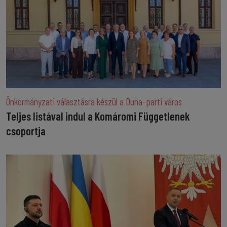
Önkormányzati választásra készül a Duna-parti város
Teljes listával indul a Komáromi Függetlenek
csoportja