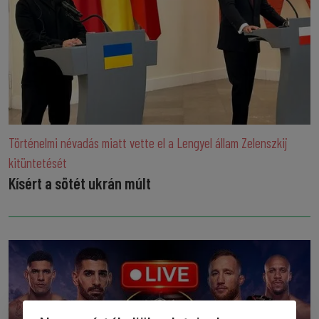
Történelmi névadás miatt vette el a Lengyel állam Zelenszkij
kitüntetését
Kísért a sötét ukrán múlt