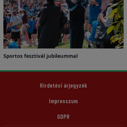
Sportos fesztivál jubileummal
Hirdetési árjegyzék
Impresszum
GDPR