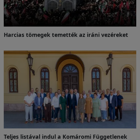
Harcias tömegek temették az iráni vezéreket
Teljes listával indul a Komáromi Függetlenek