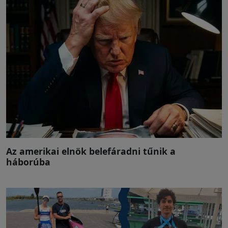
Az amerikai elnök belefáradni tűnik a
háborúba