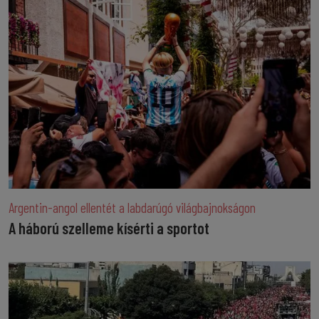
Argentin-angol ellentét a labdarúgó világbajnokságon
A háború szelleme kísérti a sportot