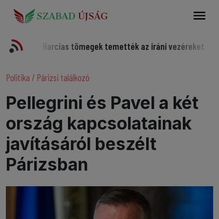
Keresés
Harcias tömegek temették az iráni vezéreket
Somorjai 
Politika
/
Párizsi találkozó
Pellegrini és Pavel a két
ország kapcsolatainak
javításáról beszélt
Párizsban