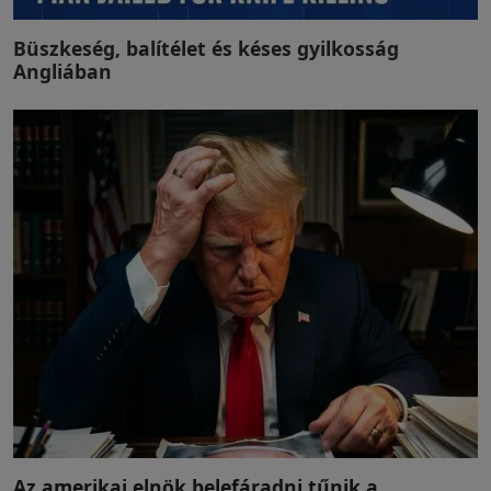
Büszkeség, balítélet és késes gyilkosság
Angliában
Az amerikai elnök belefáradni tűnik a