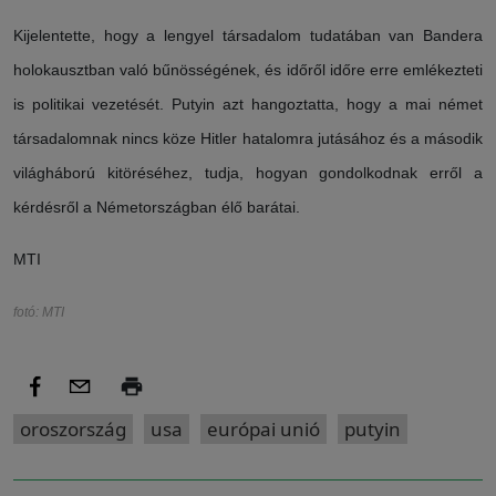
Kijelentette, hogy a lengyel társadalom tudatában van Bandera
holokausztban való bűnösségének, és időről időre erre emlékezteti
is politikai vezetését. Putyin azt hangoztatta, hogy a mai német
társadalomnak nincs köze Hitler hatalomra jutásához és a második
világháború kitöréséhez, tudja, hogyan gondolkodnak erről a
kérdésről a Németországban élő barátai.
MTI
fotó: MTI
oroszország
usa
európai unió
putyin