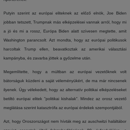
Putyin szerint az európai eliteknek az előző elnök, Joe Biden
jobban tetszett, Trumpnak más elképzelései vannak arról, hogy mi
a jó és mi a rossz, Európa Biden alatt szívesen megtette, amit
Washington parancsolt. Azt mondta, hogy az európai politikusok
harcoltak Trump ellen, beavatkoztak az amerikai választási
kampányba, és zavarba jöttek a győzelme után.
Megemlítette, hogy a múltban az európai vezetőknek volt
bátorságuk küzdeni a saját véleményükért, de ma már nincsenek
ilyenek. Úgy vélekedett, hogy az alternatív politikai elképzeléseket
betiltó európai elitek "politikai kishalak". Mindez az orosz vezető
meglátása szerint katasztrófa az európai érdekek szempontjából.
Azt, hogy Oroszországot nem hívták meg az auschwitzi haláltábor