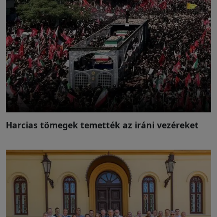
Harcias tömegek temették az iráni vezéreket