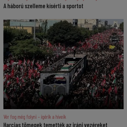
A háború szelleme kísérti a sportot
Vér fog még folyni – ígérik a híveik
Harcias tömegek temették az iráni vezéreket