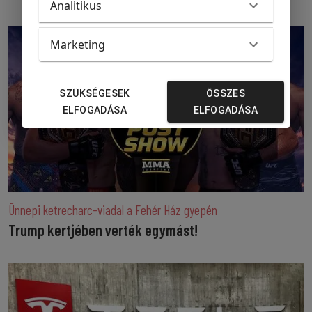
Analitikus
Marketing
SZÜKSÉGESEK
ÖSSZES
ELFOGADÁSA
ELFOGADÁSA
Ünnepi ketrecharc-viadal a Fehér Ház gyepén
Trump kertjében verték egymást!