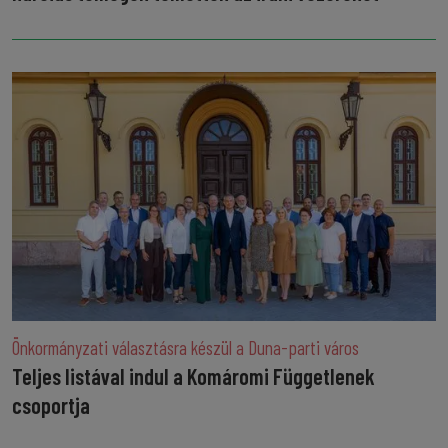
Önkormányzati választásra készül a Duna-parti város
Teljes listával indul a Komáromi Függetlenek
csoportja