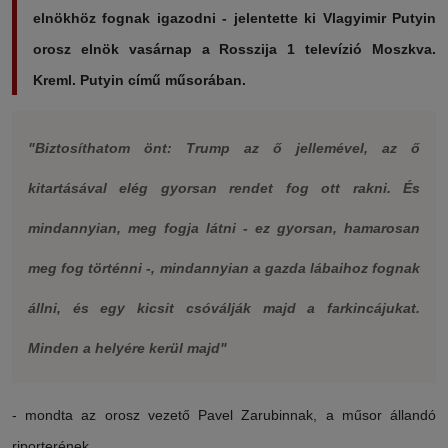
elnökhöz fognak igazodni - jelentette ki Vlagyimir Putyin
orosz elnök vasárnap a Rosszija 1 televízió Moszkva.
Kreml. Putyin című műsorában.
"Biztosíthatom önt: Trump az ő jellemével, az ő
kitartásával elég gyorsan rendet fog ott rakni. És
mindannyian, meg fogja látni - ez gyorsan, hamarosan
meg fog történni -, mindannyian a gazda lábaihoz fognak
állni, és egy kicsit csóválják majd a farkincájukat.
Minden a helyére kerül majd"
- mondta az orosz vezető Pavel Zarubinnak, a műsor állandó
riporterének.