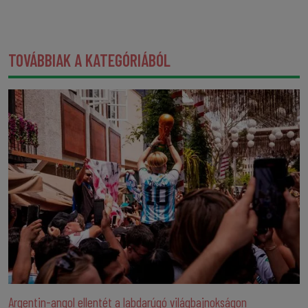
TOVÁBBIAK A KATEGÓRIÁBÓL
Argentin-angol ellentét a labdarúgó világbajnokságon