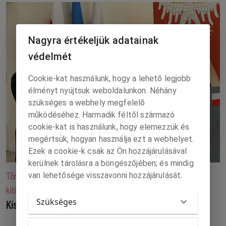
Nagyra értékeljük adatainak
védelmét
Cookie-kat használunk, hogy a lehető legjobb
élményt nyújtsuk weboldalunkon. Néhány
szükséges a webhely megfelelő
működéséhez. Harmadik féltől származó
cookie-kat is használunk, hogy elemezzük és
megértsük, hogyan használja ezt a webhelyet.
Ezek a cookie-k csak az Ön hozzájárulásával
kerülnek tárolásra a böngészőjében; és mindig
Történelmi névadás miatt vette el a Lengyel állam Zelenszkij
van lehetősége visszavonni hozzájárulását.
kitüntetését
Szükséges
Kísért a sötét ukrán múlt