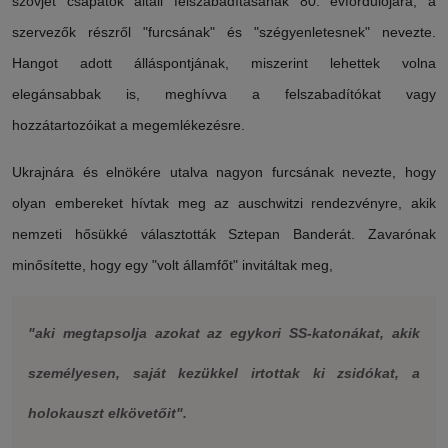
szovjet csapatok általi felszabadításának 80. évfordulójára, a
szervezők részről "furcsának" és "szégyenletesnek" nevezte.
Hangot adott álláspontjának, miszerint lehettek volna
elegánsabbak is, meghívva a felszabadítókat vagy
hozzátartozóikat a megemlékezésre.
Ukrajnára és elnökére utalva nagyon furcsának nevezte, hogy
olyan embereket hívtak meg az auschwitzi rendezvényre, akik
nemzeti hősükké választották Sztepan Banderát. Zavarónak
minősítette, hogy egy "volt államfőt" invitáltak meg,
"aki megtapsolja azokat az egykori SS-katonákat, akik
személyesen, saját kezükkel irtottak ki zsidókat, a
holokauszt elkövetőit".