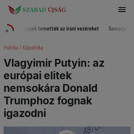
Keresés
ömegek temették az iráni vezéreket
Somorjai sportolók a 
Politika
/
Külpolitika
Vlagyimir Putyin: az
európai elitek
nemsokára Donald
Trumphoz fognak
igazodni