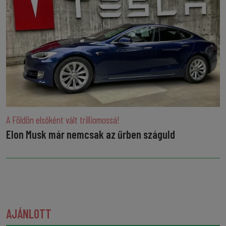
A Földön elsőként vált trilliomossá!
Elon Musk már nemcsak az űrben száguld
AJÁNLOTT