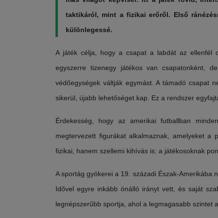
taktikáról, mint a fizikai erőről. Első ránéz
különlegessé.
A játék célja, hogy a csapat a labdát az ellenfél
egyszerre tizenegy játékos van csapatonként, d
védőegységek váltják egymást. A támadó csapat nég
sikerül, újabb lehetőséget kap. Ez a rendszer egyfajt
Érdekesség, hogy az amerikai futballban minden 
megtervezett figurákat alkalmaznak, amelyeket a p
fizikai, hanem szellemi kihívás is: a játékosoknak po
A sportág gyökerei a 19. századi Észak-Amerikába nyú
Idővel egyre inkább önálló irányt vett, és saját sz
legnépszerűbb sportja, ahol a legmagasabb szintet a