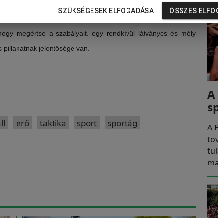
SZÜKSÉGESEK ELFOGADÁSA
ÖSSZES ELFO
tikai sport, amely jelentősen eltér az európai labdajátékoktól,
 hogy megértse a szabályait, egy rendkívül látványos és mély
s pillanatnak jelentősége van.
A
s
ll
erő
taktika
sport
sportág
A F
to
tu
ma