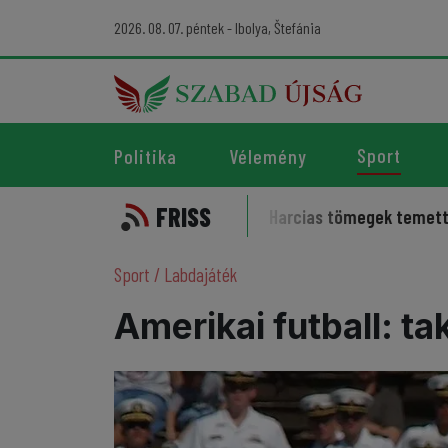
2026. 08. 07. péntek - Ibolya, Štefánia
Sport
Politika
Vélemény
FRISS
leme kísérti a sportot
Harcias tömegek temették az iráni
Sport
/
Labdajáték
Amerikai futball: t