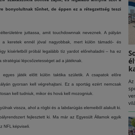
ésre bonyolultnak tűnhet, de éppen ez a rétegzettség teszi
 célterületére juttassa, amit touchdownnak neveznek. A pályán
e a keretek ennél jóval nagyobbak, mert külön támadó- és
S
y kísérletből próbál legalább tíz yardot előrehaladni – ha ez
é
a stratégiai lépcsőzetességet ad a játéknak.
k
egyes játék előtt külön taktika születik. A csapatok előre
Az
ályán gyorsan kell végrehajtani. Ez a sportág ezért nemcsak
sp
ntosan kell tudniuk, mikor és hová kell mozogniuk.
ve
vi
lnak vissza, ahol a rögbi és a labdarúgás elemeiből alakult ki.
abályrendszert fejlesztett ki. Ma már az Egyesült Államok egyik
z NFL képviseli.