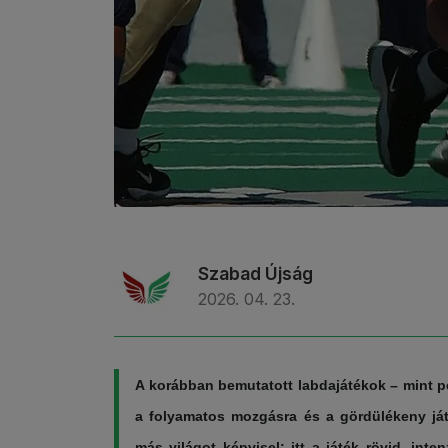
Szabad Újság
2026. 04. 23.
A korábban bemutatott labdajátékok – mint p
a folyamatos mozgásra és a gördülékeny ját
más világot képvisel: itt a játék rövid, inte