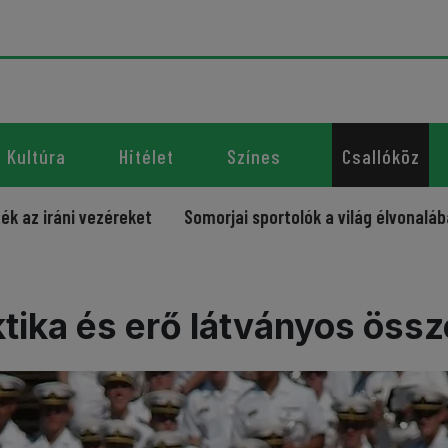
Kultúra
Hitélet
Színes
Csallóköz
 vezéreket
Somorjai sportolók a világ élvonalában – újabb
aktika és erő látványos ös