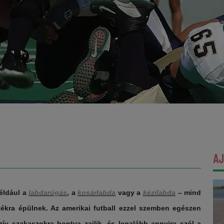
A
éldául a
labdarúgás
, a
kosárlabda
vagy a
kézilabda
– mind
ékra épülnek. Az amerikai futball ezzel szemben egészen
nzív szakaszokra bontva zajlik, és legalább annyira szól a