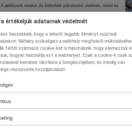
A játékosok sisakot és különféle párnázatot viselnek, mivel az
entős különbség például a kosárlabdához vagy a röplabdához
a értékeljük adatainak védelmét
et játszik. Itt viszont az ütközések a játék természetes részét
kat használunk, hogy a lehető legjobb élményt nyújtsuk
alunkon. Néhány szükséges a webhely megfelelő működéséhe
 szakaszos. Egy-egy akció csak néhány másodpercig tart, majd
ik féltől származó cookie-kat is használunk, hogy elemezzük é
sük, hogyan használja ezt a webhelyet. Ezek a cookie-k csak a
tikát választanak. Ez a ritmus eltér a gyors, megszakítás nélküli
rulásával kerülnek tárolásra a böngészőjében; és mindig van
 arra, hogy jobban átlássák a játékot – és persze fokozza a
ége visszavonni hozzájárulását.
séges
 Super Bowl, amely nemcsak sportesemény, hanem kulturális
LE
s sokak számára ez az év egyik legfontosabb eseménye.
itikus
erre követel meg erőt, gyorsaságot és pontos együttműködést.
eting
ikerhez minden egység tökéletes összhangja szükséges. Egy jól
és precíz tervezés áll.