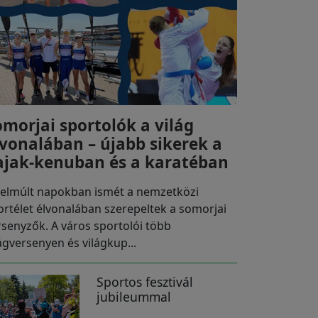
omorjai sportolók a világ
lvonalában – újabb sikerek a
ajak-kenuban és a karatéban
 elmúlt napokban ismét a nemzetközi
ortélet élvonalában szerepeltek a somorjai
rsenyzők. A város sportolói több
lágversenyen és világkup...
Sportos fesztivál
jubileummal