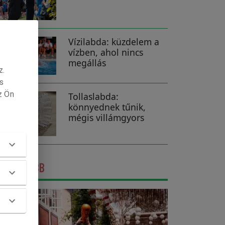
Vízilabda: küzdelem a
vízben, ahol nincs
megállás
z.
s
z Ön
Tollaslabda:
könnyednek tűnik,
mégis villámgyors
GFRISSEBB