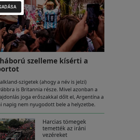
GADÁSA
 háború szelleme kísérti a
portot
alkland-szigetek (ahogy a név is jelzi)
vábbra is Britannia része. Mivel azonban a
lajdonlás joga erőszakkal dőlt el, Argentína a
i napig nem nyugodott bele a helyzetbe.
Harcias tömegek
temették az iráni
vezéreket