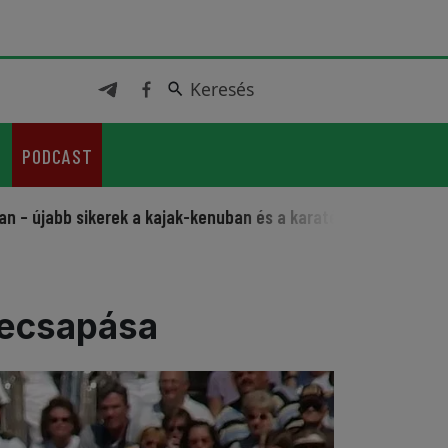
Keresés
Keresés
PODCAST
 sikerek a kajak-kenuban és a karatéban
Sportos fesztivál
szecsapása