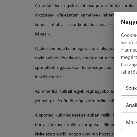
A mérkőzések egyik sajátossága a védőfelszerelés. 
ütközések kifejezetten kemények lehetnek. Ez jel
Nagyr
képest, ahol a fizikai kontaktus jóval kisebb szerep
képezik.
Cookie-
webold
A játék tempója különleges: nem folyamatos, hanem
Harmad
megért
rövid szünet következik, amely alatt a csapatok új tak
hozzájá
sportoktól, ugyanakkor lehetőséget ad a nézőknek
lehetős
feszültséget is.
Szük
Az amerikai futball egyik legnagyobb eseménye a
jelenség is. A döntőt világszerte milliók követik, é
Anal
A sportág különlegessége abban rejlik, hogy egysz
Mark
Bár a játékosok külön szerepeket töltenek be, a s
kivitelezett akció mögött gyakran hosszú felkészülés 