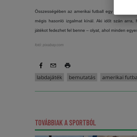
Összességében az amerikai futball egy összetett, tak
mégis hasonló izgalmat kínál. Aki időt szán arra,
játékot fedezhet fel benne – olyat, ahol minden egye
fotó: pixabay.com
labdajáték
bemutatás
amerikai futba
TOVÁBBIAK A SPORTBÓL