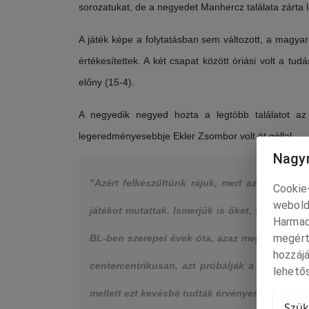
sorozatukat, de a negyedet Manhercz találata zárta l
A játék képe a folytatásban sem változott, a magyar
értékesítettek. A két csapat között óriási volt a tu
előny (15-4).
A negyedik negyed hozta a legtöbb találatot az
legeredményesebbje Ekler Zsombor volt öt góllal.
Nagyr
"Azért felkészültünk rájuk, mert az előző k
Cookie-
webold
játékot mutattak. Ismerjük is őket, vannak hon
Harmad
megért
BL-ben szerepel évek óta, azaz megvan a tapas
hozzájá
centercentrikusan, azt próbálják a lehető 
lehetős
mellett ezt kevésbé tudták érvényesíteni"
Szük