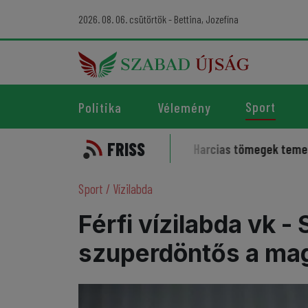
2026. 08. 06. csütörtök - Bettina, Jozefína
Sport
Politika
Vélemény
FRISS
zelleme kísérti a sportot
Harcias tömegek temették az ir
Sport
/
Vízilabda
Férfi vízilabda vk 
szuperdöntős a ma