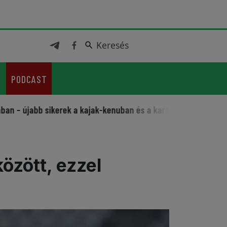
Keresés
Keresés
PODCAST
abb sikerek a kajak-kenuban és a karatéban
Sportos feszti
özött, ezzel