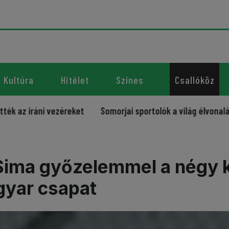
Kultúra
Hitélet
Színes
Csallóköz
áni vezéreket
Somorjai sportolók a világ élvonalában – új
- Sima győzelemmel a négy k
gyar csapat