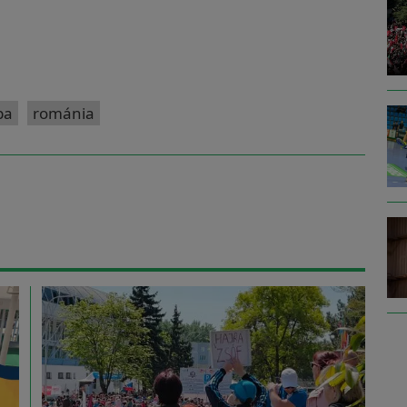
pa
románia