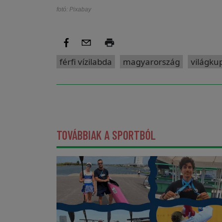
fotó: Pixabay
férfi vízilabda
magyarország
világku
TOVÁBBIAK A SPORTBÓL