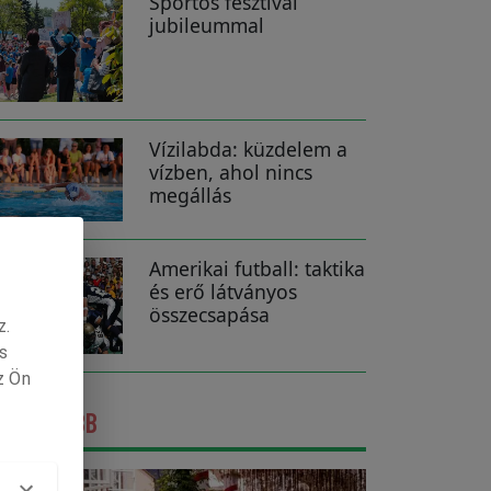
Sportos fesztivál
jubileummal
Vízilabda: küzdelem a
vízben, ahol nincs
megállás
Amerikai futball: taktika
és erő látványos
összecsapása
z.
s
z Ön
GFRISSEBB