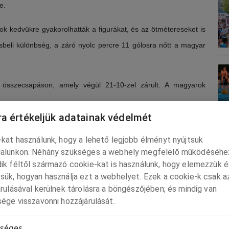
e.
ok kedvükre gyakorolhatták a figurákat, és az ötmétereseket is
dásbeli különbség, a záró nyolc percre 11 gólosra nőtt a magyar
 összecsapáson, amely végül 21-10-zel zárult. A magyarok
a értékeljük adatainak védelmét
ét mérkőzésükön, a horvátok és a románok ellen komoly
kat használunk, hogy a lehető legjobb élményt nyújtsuk
alunkon. Néhány szükséges a webhely megfelelő működéséhe
osított játékosaik, illetve több olyan, aki a Dinamóval a
ik féltől származó cookie-kat is használunk, hogy elemezzük é
sük, hogyan használja ezt a webhelyet. Ezek a cookie-k csak a
ztalatuk is. Egy egyszerűbb, alap vízilabdát játszanak,
rulásával kerülnek tárolásra a böngészőjében; és mindig van
LE
leghatékonyabban, de ma a nagyon komoly védőmunkánk
ége visszavonni hozzájárulását.
séges