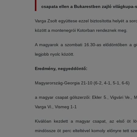
csapata ellen a Bukarestben zajló világkupa-
Varga Zsolt együttese ezzel biztosította helyét a so
között a montenegrói Kotorban rendeznek meg.
A magyarok a szombati 16.30-as elődöntőben a gör
legjobb nyolc között.
Eredmény, negyeddöntő:
Magyarország-Georgia 21-10 (6-2, 4-1, 5-1, 6-6)
a magyar csapat gólszerzői: Ekler 5., Vigvári Ve., 
Varga Vi., Vismeg 1-1
Kiválóan kezdett a magyar csapat, az első öt lövé
mindössze öt perc elteltével komoly előnyre tett sz