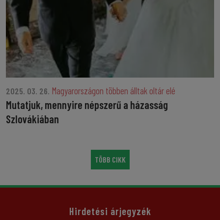
Magyarországon többen álltak oltár elé
2025. 03. 26.
Mutatjuk, mennyire népszerű a házasság
Szlovákiában
TÖBB CIKK
Hirdetési árjegyzék