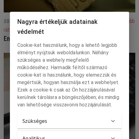
A V4-ek közül Szlovákiában mérték a legmagasabb
2025. 04. 06.
Nagyra értékeljük adatainak
rátát
védelmét
Enyhén csökkent a munkanélküliség februárban
Cookie-kat használunk, hogy a lehető legjobb
élményt nyújtsuk weboldalunkon. Néhány
szükséges a webhely megfelelő
működéséhez. Harmadik féltől származó
cookie-kat is használunk, hogy elemezzük és
megértsük, hogyan használja ezt a webhelyet.
Ezek a cookie-k csak az Ön hozzájárulásával
kerülnek tárolásra a böngészőjében; és mindig
van lehetősége visszavonni hozzájárulását.
Szükséges
Analitikus