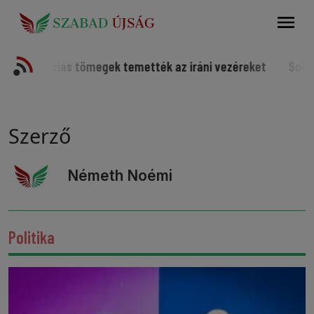
Keresés
arcias tömegek temették az iráni vezéreket
Somorjai spo
Szerző
Németh Noémi
Politika