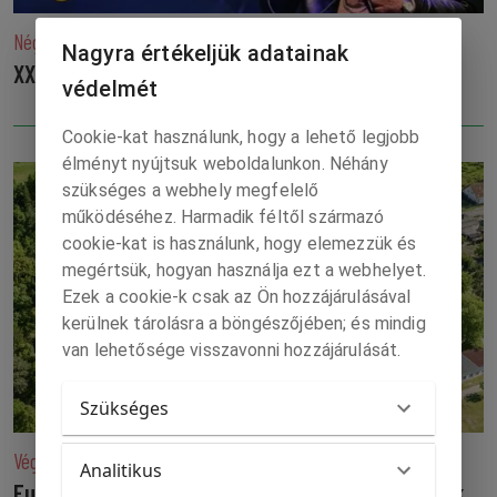
Négynapos kavalkád augusztus derekán
Nagyra értékeljük adatainak
XXXV. PALÓC NAPOK ÉS FÜLEKI VÁROSNAPOK
védelmét
Cookie-kat használunk, hogy a lehető legjobb
élményt nyújtsuk weboldalunkon. Néhány
szükséges a webhely megfelelő
működéséhez. Harmadik féltől származó
cookie-kat is használunk, hogy elemezzük és
megértsük, hogyan használja ezt a webhelyet.
Ezek a cookie-k csak az Ön hozzájárulásával
kerülnek tárolásra a böngészőjében; és mindig
van lehetősége visszavonni hozzájárulását.
Szükséges
Végre történnek fejlesztések a keleti végeken is!
Analitikus
Euró milliók Perbenyiknek, százezrek Kisgéresnek