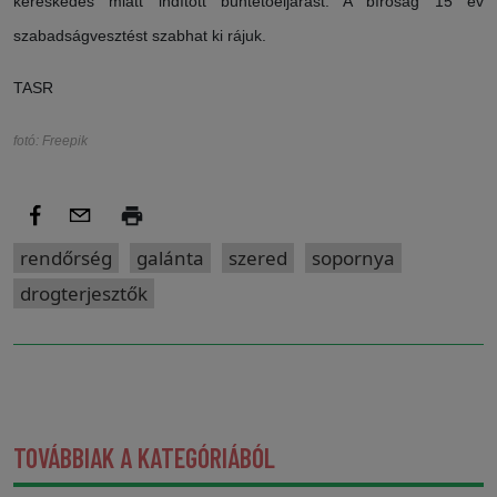
kereskedés miatt indított büntetőeljárást. A bíróság 15 év
szabadságvesztést szabhat ki rájuk.
TASR
fotó: Freepik
rendőrség
galánta
szered
sopornya
drogterjesztők
TOVÁBBIAK A KATEGÓRIÁBÓL