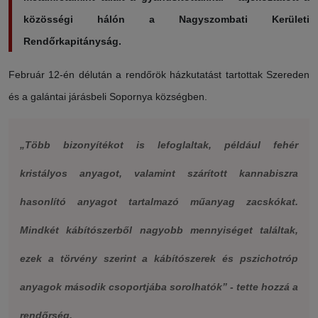
közösségi hálón a Nagyszombati Kerületi
Rendőrkapitányság.
Február 12-én délután a rendőrök házkutatást tartottak Szereden
és a galántai járásbeli Sopornya községben.
„Több bizonyítékot is lefoglaltak, például fehér
kristályos anyagot, valamint szárított kannabiszra
hasonlító anyagot tartalmazó műanyag zacskókat.
Mindkét kábítószerből nagyobb mennyiséget találtak,
ezek a törvény szerint a kábítószerek és pszichotróp
anyagok második csoportjába sorolhatók” - tette hozzá a
rendőrség.