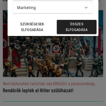
Marketing
SZÜKSÉGESEK
ÖSSZES
ELFOGADÁSA
ELFOGADÁSA
Nem házkutatást tartottak: oda költözött a parancsnokság.
Rendőrök lepték el Hitler szülőházát!