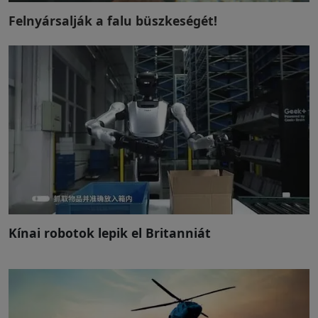
Felnyársalják a falu büszkeségét!
Kínai robotok lepik el Britanniát