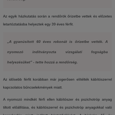
Az egyik házkutatás során a rendőrök őrizetbe vettek és előzetes
letartóztatásba helyeztek egy 39 éves férfit.
„A gyanúsított 60 éves rokonát is őrizetbe vették. A
nyomozó indítványozta vizsgálati fogságba
helyezésüket” - tette hozzá a rendőrség.
Az idősebb férfit korábban már jogerősen elítélték kábítószerrel
kapcsolatos bűncselekmények miatt.
A nyomozó mindkét férfi ellen kábítószer és pszichotróp anyag
tiltott előállítása, és kábítószerrel és pszichotróp anyagokkal való