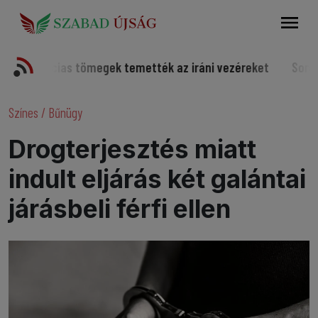
Keresés
rcias tömegek temették az iráni vezéreket
Somorjai sport
Színes
/
Bűnügy
Drogterjesztés miatt
indult eljárás két galántai
járásbeli férfi ellen