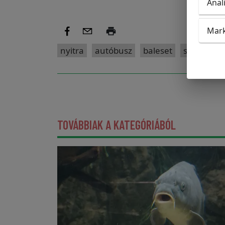
Anal
Mark
nyitra
autóbusz
baleset
sérültek
TOVÁBBIAK A KATEGÓRIÁBÓL