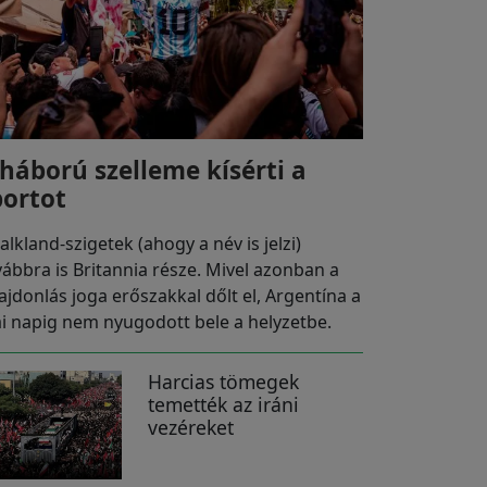
 háború szelleme kísérti a
portot
alkland-szigetek (ahogy a név is jelzi)
vábbra is Britannia része. Mivel azonban a
lajdonlás joga erőszakkal dőlt el, Argentína a
i napig nem nyugodott bele a helyzetbe.
Harcias tömegek
temették az iráni
vezéreket