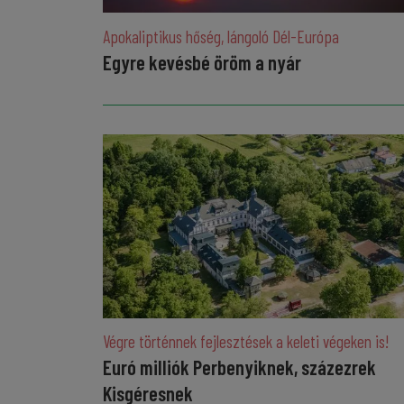
Apokaliptikus hőség, lángoló Dél-Európa
Egyre kevésbé öröm a nyár
Végre történnek fejlesztések a keleti végeken is!
Euró milliók Perbenyiknek, százezrek
Kisgéresnek