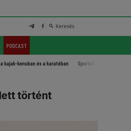
Keresés
Keresés
PODCAST
-kenuban és a karatéban
Sportos fesztivál jubileummal
ett történt