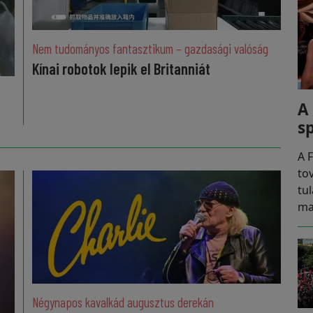
Nem tudományos fantasztikum – gazdasági valóság
Kínai robotok lepik el Britanniát
A
s
A F
to
tu
ma
Négynapos kavalkád augusztus derekán