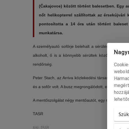
(Čakajovce) között történt balesetben. Egy 
nőt helikopterrel szállítottak az érsekújvá
pontosította a 14 óra után történt balese
munkatársa.
A személyautó sofőrje belehalt a sérüléseibe, az au
Nagyr
alkoholt, ő is a könnyebb sérültek között van. A b
Cookie-
rendőrség.
webold
Peter Stach, az Arriva közlekedési társaság szóvivőj
Harmad
megért
és a sofőr volt. A busz megrongálódott, ezért a társ
hozzájá
lehetős
A mentőszolgálat négy mentőautót, egy rohammentőt 
Szük
TASR
fotó: TASR