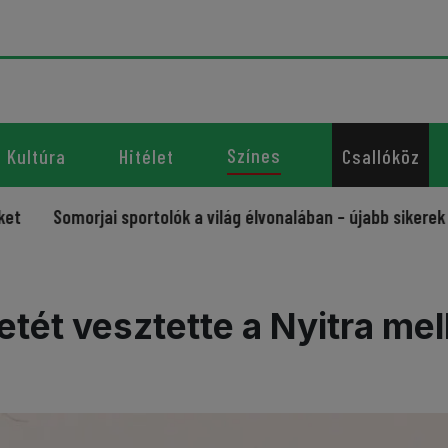
Színes
Kultúra
Hitélet
Csallóköz
morjai sportolók a világ élvonalában – újabb sikerek a kajak
etét vesztette a Nyitra mell