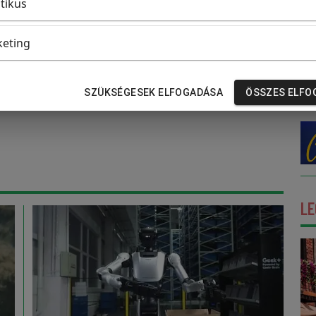
itikus
eting
áldozat
SZÜKSÉGESEK ELFOGADÁSA
ÖSSZES ELFO
LE