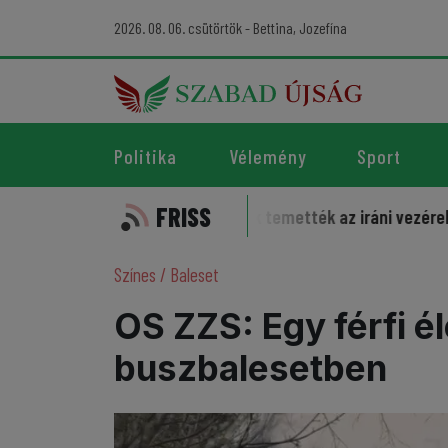
2026. 08. 06. csütörtök - Bettina, Jozefína
Politika
Vélemény
Sport
FRISS
ortot
Harcias tömegek temették az iráni vezéreket
So
Színes
/
Baleset
OS ZZS: Egy férfi él
buszbalesetben