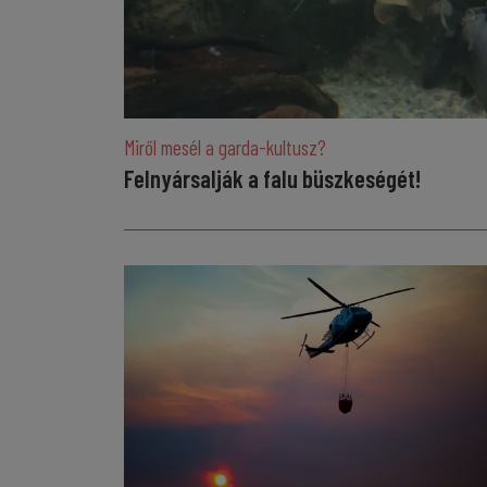
Miről mesél a garda-kultusz?
Felnyársalják a falu büszkeségét!