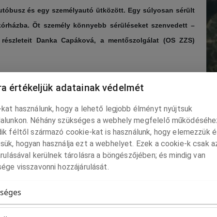
autóbusz és egy személyautó ütközött. Egy súlyosan sérült
ri kórházba. Öt személy könnyebb sérüléseket szenvedett –
t részleteit Danka Capáková, a mentőszolgálat (OS ZZS)
tó utasát kórházba szállították. A busz sofőrje nem fogyasztott
a értékeljük adatainak védelmét
aleset körülményeit, okát és a vétkesség mértékét vizsgálja a
kat használunk, hogy a lehető legjobb élményt nyújtsuk
alunkon. Néhány szükséges a webhely megfelelő működéséhe
F
e elmondta, a menetrend szerinti regionális járaton kilenc utas
ik féltől származó cookie-kat is használunk, hogy elemezzük é
b
sük, hogyan használja ezt a webhelyet. Ezek a cookie-k csak a
aság másik járművet biztosított az utasok számára.
rulásával kerülnek tárolásra a böngészőjében; és mindig van
Ny
ége visszavonni hozzájárulását.
és egy mentőhelikoptert küldött a helyszínre.
ro
séges