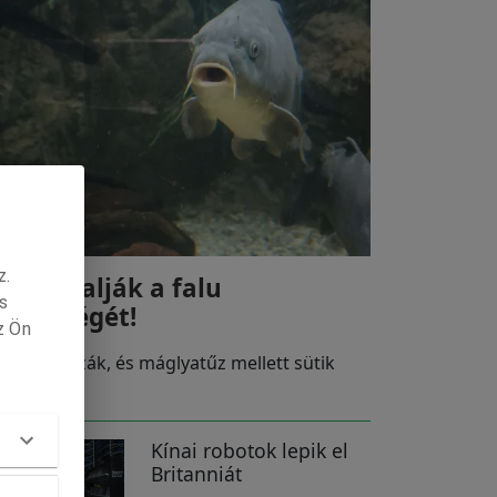
z.
elnyársalják a falu
s
üszkeségét!
z Ön
ársra húzzák, és máglyatűz mellett sütik
pogósra.
Kínai robotok lepik el
Britanniát