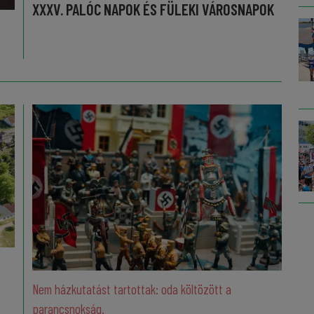
XXXV. PALÓC NAPOK ÉS FÜLEKI VÁROSNAPOK
Nem házkutatást tartottak: oda költözött a
parancsnokság.