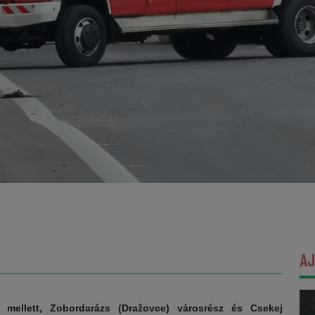
A
a mellett, Zobordarázs (Dražovce) városrész és Csekej