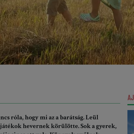
A
s róla, hogy mi az a barátság. Leül
 játékok hevernek körülötte. Sok a gyerek,