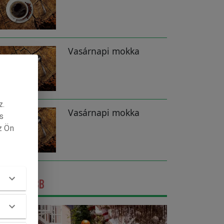
Vasárnapi mokka
z.
Vasárnapi mokka
s
z Ön
GFRISSEBB