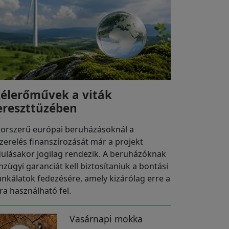
zélerőművek a viták
ereszttüzében
korszerű európai beruházásoknál a
szerelés finanszírozását már a projekt
dulásakor jogilag rendezik. A beruházóknak
nzügyi garanciát kell biztosítaniuk a bontási
nkálatok fedezésére, amely kizárólag erre a
ra használható fel.
Vasárnapi mokka