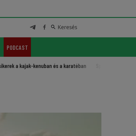
Keresés
Keresés
PODCAST
kajak-kenuban és a karatéban
Sportos fesztivál jubileumma