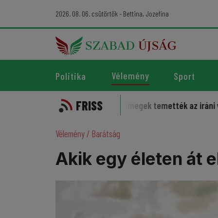
2026. 08. 06. csütörtök - Bettina, Jozefína
Vélemény
Politika
Sport
FRISS
i a sportot
Harcias tömegek temették az iráni vezéreket
Vélemény
/
Barátság
Akik egy életen át 