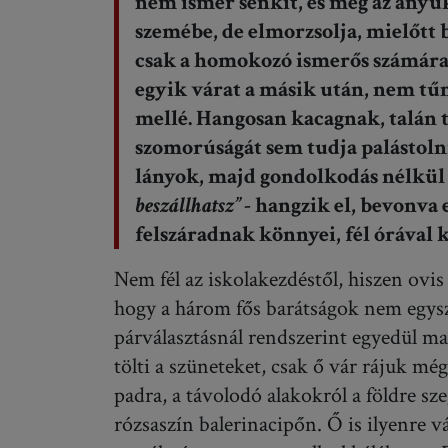
nem ismer senkit, és még az anyu
szemébe, de elmorzsolja, mielőtt 
csak a homokozó ismerős számára, 
egyik várat a másik után, nem tűni
mellé. Hangosan kacagnak, talán 
szomorúságát sem tudja palástolni
lányok, majd gondolkodás nélkül f
beszállhatsz”
- hangzik el, bevonva 
felszáradnak könnyei, fél órával
Nem fél az iskolakezdéstől, hiszen ovi
hogy a három fős barátságok nem egysz
párválasztásnál rendszerint egyedül ma
tölti a szüneteket, csak ő vár rájuk m
padra, a távolodó alakokról a földre sz
rózsaszín balerinacipőn. Ő is ilyenre v