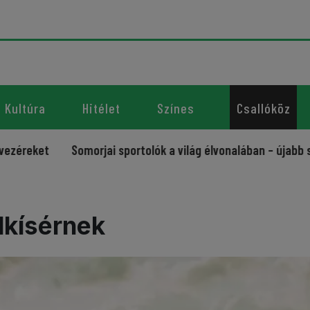
Kultúra
Hitélet
Színes
Csallóköz
Somorjai sportolók a világ élvonalában – újabb sikerek a 
elkísérnek