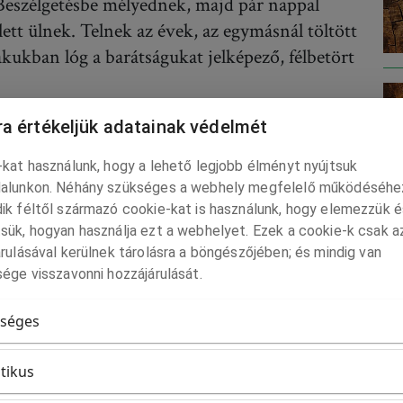
 Beszélgetésbe mélyednek, majd pár nappal
tt ülnek. Telnek az évek, az egymásnál töltött
akukban lóg a barátságukat jelképező, félbetört
tanulmányaikat, de nem aggódik.
a értékeljük adatainak védelmét
ai is, de az igazán fontos dolgokat még
kat használunk, hogy a lehető legjobb élményt nyújtsuk
s évek magukkal hozzák az egyre bővülő
alunkon. Néhány szükséges a webhely megfelelő működéséhe
e, hogy számon sem tudja tartani kapcsolatait.
ik féltől származó cookie-kat is használunk, hogy elemezzük é
enkivel egy kicsit más, személyisége
sük, hogyan használja ezt a webhelyet. Ezek a cookie-k csak a
klődési kört sajátít el. Bár nem direkt, de
rulásával kerülnek tárolásra a böngészőjében; és mindig van
ége visszavonni hozzájárulását.
esebb időt tölt, másokkal már könnyebb
ezteli ezt, hangos veszekedéssel, erős
séges
LE
 mellett, és most hirtelen vége - fáj ez
yőzi egymás iránt érzett szeretetüket.
itikus
ontosabb a mennyiségnél. Sok barátot vesztett,