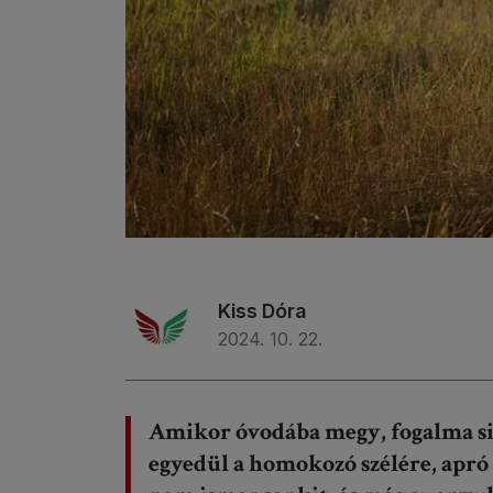
Kiss Dóra
2024. 10. 22.
Amikor óvodába megy, fogalma sinc
egyedül a homokozó szélére, apró