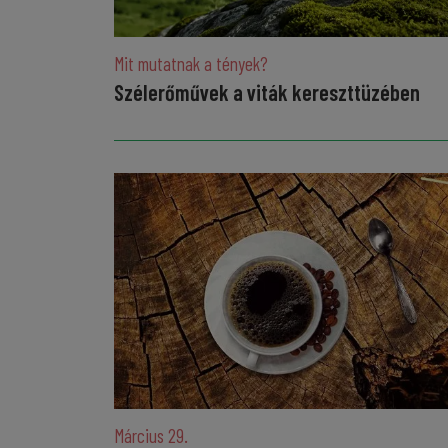
Mit mutatnak a tények?
Szélerőművek a viták kereszttüzében
Március 29.