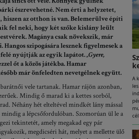
kája sincs ott vele. Könnyek gyűlnek
bárki észrevehetné. Nem érti a helyzetet,
hiszen az otthon is van. Belemerülve építi
k fel neki, hogy két szőke kislány leült
testvérek. Magánya csak növekszik, már
. Hangos szipogására lesznek figyelmesek a
elé nyújtják az egyik lapátot.
„Gyere,
S
ezzel őt a közös játékba. Hamar
k
 később már önfeledten nevetgélnek együtt.
A 
s barátnői vele tartanak. Hamar rájön azonban,
le
in
erűek. Mindig ő marad ki a kettes sorból,
pé
rad. Néhány hét elteltével mindkét lány mással
mu
ég mindig a lépcsőfordulóban. Szomorúan ül le a
cél
egezi tekintetét, amely megakad egy pár
ágyakozik, megdicséri hát, melyet a mellette ülő