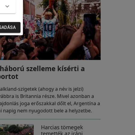
GADÁSA
 háború szelleme kísérti a
portot
alkland-szigetek (ahogy a név is jelzi)
vábbra is Britannia része. Mivel azonban a
lajdonlás joga erőszakkal dőlt el, Argentína a
i napig nem nyugodott bele a helyzetbe.
Harcias tömegek
temették az iráni