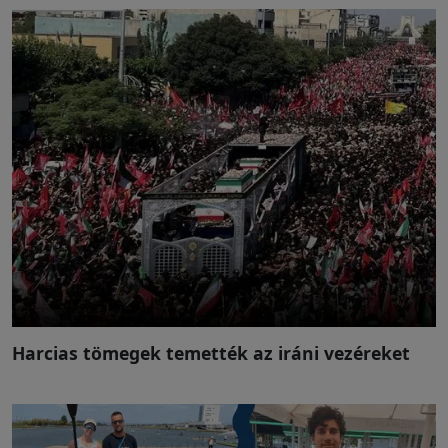
Harcias tömegek temették az iráni vezéreket