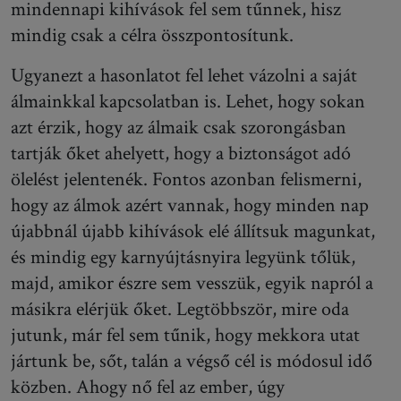
mindennapi kihívások fel sem tűnnek, hisz
mindig csak a célra összpontosítunk.
Ugyanezt a hasonlatot fel lehet vázolni a saját
álmainkkal kapcsolatban is. Lehet, hogy sokan
azt érzik, hogy az álmaik csak szorongásban
tartják őket ahelyett, hogy a biztonságot adó
ölelést jelentenék. Fontos azonban felismerni,
hogy az álmok azért vannak, hogy minden nap
újabbnál újabb kihívások elé állítsuk magunkat,
és mindig egy karnyújtásnyira legyünk tőlük,
majd, amikor észre sem vesszük, egyik napról a
másikra elérjük őket. Legtöbbször, mire oda
jutunk, már fel sem tűnik, hogy mekkora utat
jártunk be, sőt, talán a végső cél is módosul idő
közben. Ahogy nő fel az ember, úgy