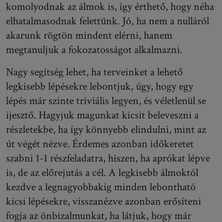
komolyodnak az álmok is, így érthető, hogy néha
elhatalmasodnak felettünk. Jó, ha nem a nulláról
akarunk rögtön mindent elérni, hanem
megtanuljuk a fokozatosságot alkalmazni.
Nagy segítség lehet, ha terveinket a lehető
legkisebb lépésekre lebontjuk, úgy, hogy egy
lépés már szinte triviális legyen, és véletlenül se
ijesztő. Hagyjuk magunkat kicsit beleveszni a
részletekbe, ha így könnyebb elindulni, mint az
út végét nézve. Érdemes azonban időkeretet
szabni 1-1 részfeladatra, hiszen, ha aprókat lépve
is, de az előrejutás a cél. A legkisebb álmoktól
kezdve a legnagyobbakig minden lebontható
kicsi lépésekre, visszanézve azonban erősíteni
fogja az önbizalmunkat, ha látjuk, hogy már