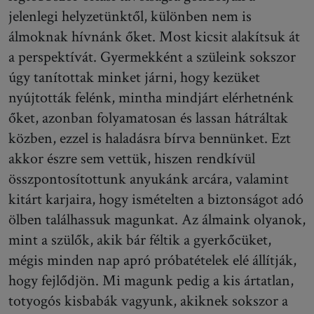
jelenlegi helyzetünktől, különben nem is
álmoknak hívnánk őket. Most kicsit alakítsuk át
a perspektívát. Gyermekként a szüleink sokszor
úgy tanítottak minket járni, hogy kezüket
nyújtották felénk, mintha mindjárt elérhetnénk
őket, azonban folyamatosan és lassan hátráltak
közben, ezzel is haladásra bírva bennünket. Ezt
akkor észre sem vettük, hiszen rendkívül
összpontosítottunk anyukánk arcára, valamint
kitárt karjaira, hogy ismételten a biztonságot adó
ölben találhassuk magunkat. Az álmaink olyanok,
mint a szülők, akik bár féltik a gyerkőcüket,
mégis minden nap apró próbatételek elé állítják,
hogy fejlődjön. Mi magunk pedig a kis ártatlan,
totyogós kisbabák vagyunk, akiknek sokszor a