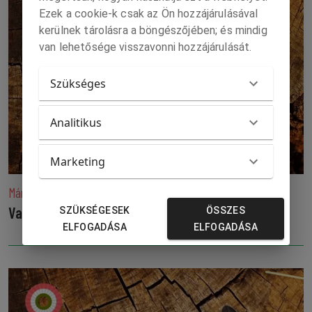
Ezek a cookie-k csak az Ön hozzájárulásával
kerülnek tárolásra a böngészőjében; és mindig
van lehetősége visszavonni hozzájárulását.
Szükséges
Analitikus
Marketing
Március 22.
Vasárnapi mokka
SZÜKSÉGESEK
ÖSSZES
ELFOGADÁSA
ELFOGADÁSA