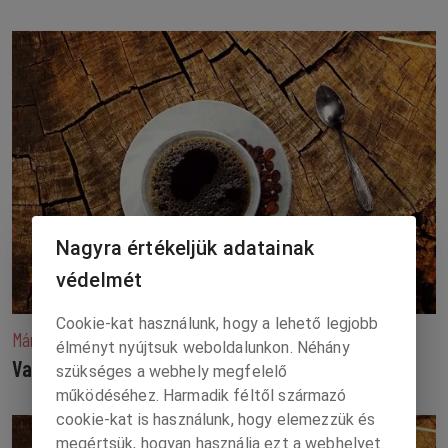
Nagyra értékeljük adatainak
védelmét
Cookie-kat használunk, hogy a lehető legjobb
Március 29.
élményt nyújtsuk weboldalunkon. Néhány
Vasárnapi mokka
szükséges a webhely megfelelő
működéséhez. Harmadik féltől származó
cookie-kat is használunk, hogy elemezzük és
megértsük, hogyan használja ezt a webhelyet.