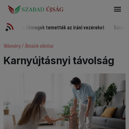
Keresés
s tömegek temették az iráni vezéreket
Somorjai sportolók
Vélemény
/
Álmaink elérése
Karnyújtásnyi távolság