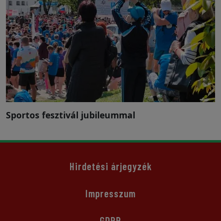
Sportos fesztivál jubileummal
Hirdetési árjegyzék
Impresszum
GDPR