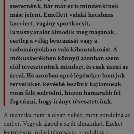
szeretnénk, bár már ez is mindenkinek
mást jelent. Emellett valaki hatalmas
karriert, vagány sportkocsit,
luxusnyaralót álmodik meg magának,
esetleg a világ beutazását vagy a
tudományokban való kibontakozást. A
mókuskerékben könnyű azonban szem
elől tévesztenünk mindezt, és csak úszni az
árral. Ha azonban apró lépésekre bontjuk
terveinket, kevésbé leszünk hajlamosak
rossz felé sodródni, hiszen hamarabb fel
fog tűnni, hogy irányt tévesztettünk.
A technika nem is olyan nehéz, mint gondolná az
ember. Vegyük alapul a saját álmainkat. Ezeket
legtöbbször óriási távolságra gondoljuk a